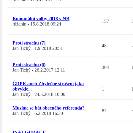
Komunální volby 2018 v NB
157
růženín
-
15.8.2018 09:24
Proti strachu (7)
48
Jan Tichý
-
1.9.2018 20:51
Proti strachu (6)
304
Jan Tichý
-
26.2.2017 12:11
GDPR aneb Zbytečné strašení jako
obvykle...
1
Jan Tichý
-
24.5.2018 10:00
Musíme se bát obecného referenda?
87
Jan Tichý
-
6.2.2018 16:30
INAUGURACE