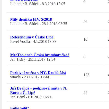
0
Lubomír B. Šádek
-
8.3.2018 17:05
Milý deníčku H.V. 5/2018
46
Lubomír B. Šádek
-
28.1.2018 03:35
Referendum v České Lípě
10
Pavel Vosála
-
4.1.2018 13:33
MeeToo aneb Česká bramboračka?
0
Jan Tichý
-
25.11.2017 12:54
Pozitivní změna v NY. Druhá část
123
vltavín
-
23.1.2017 17:44
Jiří Drahoš – podpisová místa v N.
Boru a Č. Lípě
22
Jan Tichý
-
6.6.2017 16:21
Koho volit?