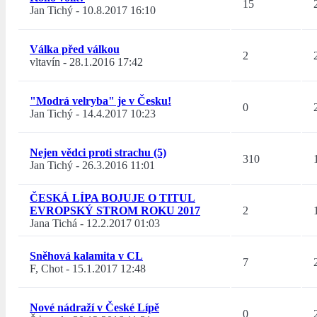
15
Jan Tichý
-
10.8.2017 16:10
Válka před válkou
2
vltavín
-
28.1.2016 17:42
"Modrá velryba" je v Česku!
0
Jan Tichý
-
14.4.2017 10:23
Nejen vědci proti strachu (5)
310
Jan Tichý
-
26.3.2016 11:01
ČESKÁ LÍPA BOJUJE O TITUL
EVROPSKÝ STROM ROKU 2017
2
Jana Tichá
-
12.2.2017 01:03
Sněhová kalamita v CL
7
F, Chot
-
15.1.2017 12:48
Nové nádraží v České Lípě
0