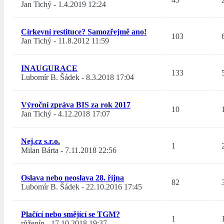
Jan Tichý
-
1.4.2019 12:24
Církevní restituce? Samozřejmě ano!
103
Jan Tichý
-
11.8.2012 11:59
INAUGURACE
133
Lubomír B. Šádek
-
8.3.2018 17:04
Výroční zpráva BIS za rok 2017
10
Jan Tichý
-
4.12.2018 17:07
Nej.cz s.r.o.
1
Milan Bárta
-
7.11.2018 22:56
Oslava nebo neoslava 28. října
82
Lubomír B. Šádek
-
22.10.2016 17:45
Plačící nebo smějící se TGM?
1
růženín
-
17.10.2018 19:37