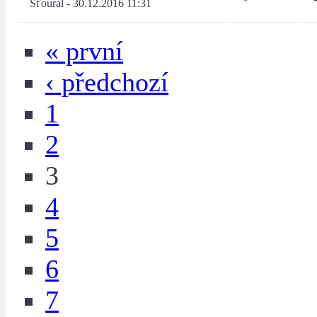
Šťoural
-
30.12.2016 11:31
« první
‹ předchozí
1
2
3
4
5
6
7