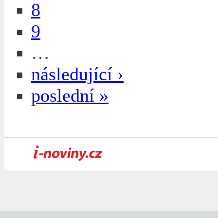
8
9
…
následující ›
poslední »