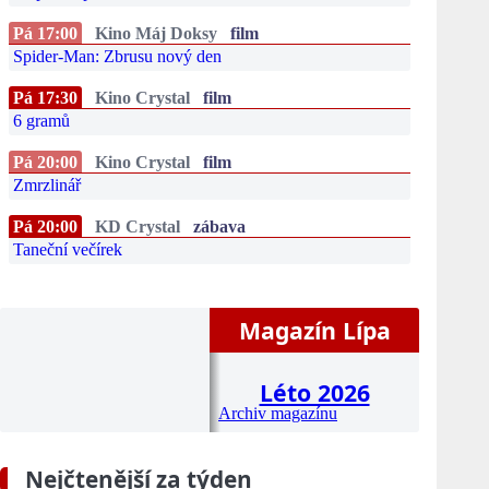
Pá 17:00
Kino Máj Doksy
film
Spider-Man: Zbrusu nový den
Pá 17:30
Kino Crystal
film
6 gramů
Pá 20:00
Kino Crystal
film
Zmrzlinář
Pá 20:00
KD Crystal
zábava
Taneční večírek
Magazín Lípa
Léto 2026
Archiv magazínu
Nejčtenější za týden