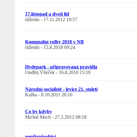
17.listopad a dvojí lid
růženín
-
17.11.2012 10:57
Komunální volby 2018 v NB
růženín
-
15.8.2018 09:24
Hydepark - připravovaná pravidla
Ondřej Víteček
-
16.8.2010 15:19
Národní socialisté - levice 21. století
Kafka
-
8.10.2011 20:16
Co by kdyby
Michal Mach
-
27.2.2012 08:18
nepřizpůsobiví