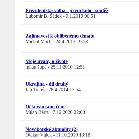
Prezidentská volba - první kolo - soutěž
Lubomír B. Šádek
-
9.1.2013 00:51
Zajímavost k oblíbenému tématu
Michal Mach
-
24.4.2013 19:58
Moje úvahy o živote
milan šupa
-
25.11.2010 12:51
Ukrajina - díl druhý
Jan Tichý
-
28.4.2014 17:54
Očkování ano či ne
Milan Bárta
-
7.12.2020 22:08
Novoborské aktuality (2)
Otakar Válek
-
11.10.2019 13:18