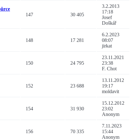
3.2.2013
půrce
17:18
147
30 405
Josef
Doškář
6.2.2023
148
17 281
08:07
jirkat
23.11.2021
150
24 795
23:38
F. Chot
13.11.2012
152
23 688
19:17
moldavit
15.12.2012
154
31 930
23:02
Anonym
7.11.2023
156
70 335
15:44
Anonym