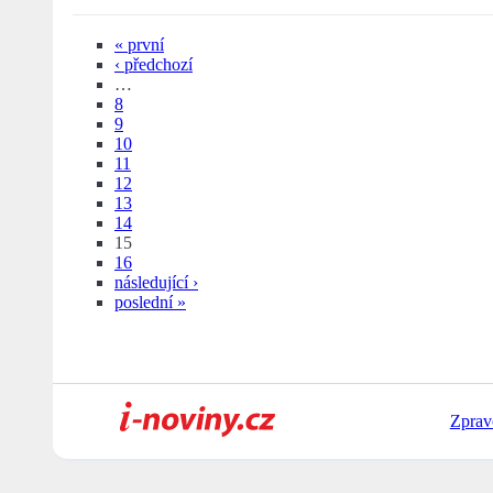
« první
‹ předchozí
…
8
9
10
11
12
13
14
15
16
následující ›
poslední »
Zprav