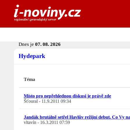
Dnes je
07. 08. 2026
Hydepark
Téma
Místo pro nepřehlednou diskusi je právě zde
Šťoural
-
11.9.2011 09:34
Jandák brutálně setřel Havlův režijní debut. Co Vy n
vltavín
-
16.3.2011 07:59