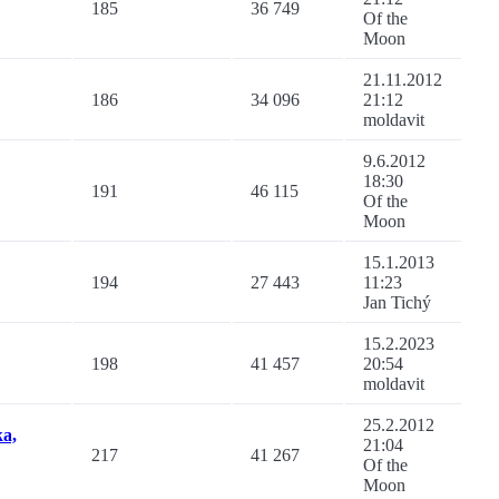
185
36 749
Of the
Moon
21.11.2012
186
34 096
21:12
moldavit
9.6.2012
18:30
191
46 115
Of the
Moon
15.1.2013
194
27 443
11:23
Jan Tichý
15.2.2023
198
41 457
20:54
moldavit
25.2.2012
ka,
21:04
217
41 267
Of the
Moon