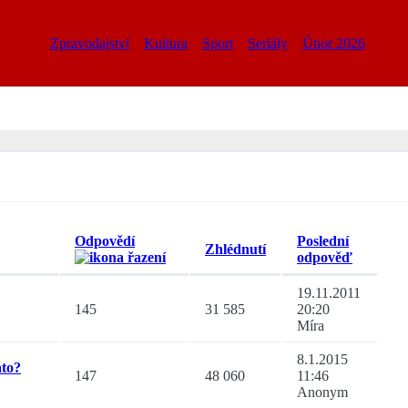
Zpravodajství
Kultura
Sport
Seriály
Únor 2026
Odpovědí
Poslední
Zhlédnutí
odpověď
19.11.2011
145
31 585
20:20
Míra
8.1.2015
ato?
147
48 060
11:46
Anonym