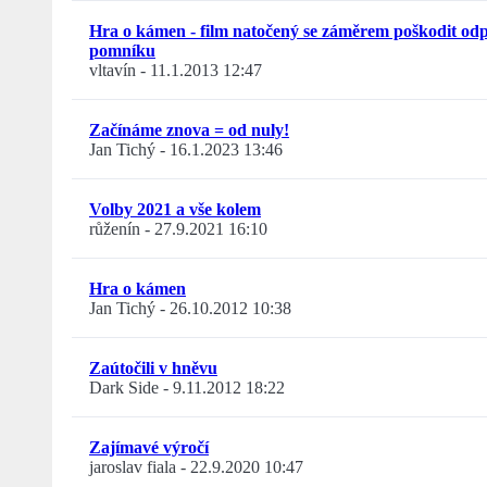
Hra o kámen - film natočený se záměrem poškodit od
pomníku
vltavín
-
11.1.2013 12:47
Začínáme znova = od nuly!
Jan Tichý
-
16.1.2023 13:46
Volby 2021 a vše kolem
růženín
-
27.9.2021 16:10
Hra o kámen
Jan Tichý
-
26.10.2012 10:38
Zaútočili v hněvu
Dark Side
-
9.11.2012 18:22
Zajímavé výročí
jaroslav fiala
-
22.9.2020 10:47