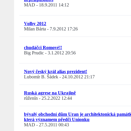
MAD
-
18.9.2011 14:12
Volby 2012
Milan Bárta
-
7.9.2012 17:26
chudáčci Romové!!
Big Prudic
-
3.1.2012 20:56
Nový český král alias prezident!
Lubomír B. Šádek
-
24.10.2012 21:17
Ruská agrese na Ukrajině
růženín
-
25.2.2022 12:44
bývalý obchodní dům Uran je architektonická památ
která významem předčí Unionku
MAD
-
27.5.2011 00:43