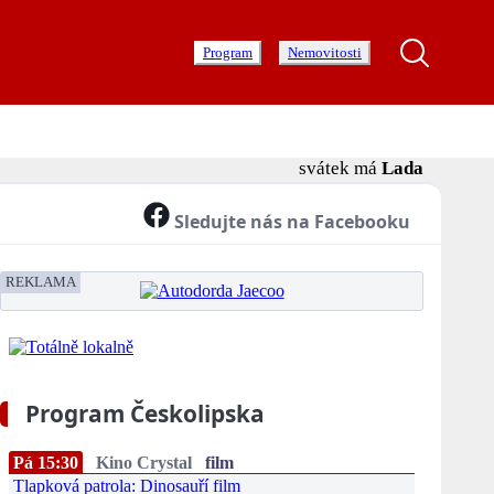
Program
Nemovitosti
svátek má
Lada
Sledujte nás na Facebooku
REKLAMA
Program Českolipska
Pá 15:30
Kino Crystal
film
Tlapková patrola: Dinosauří film