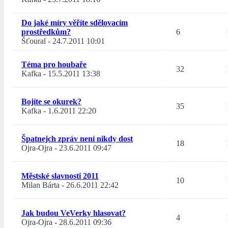
Do jaké míry věříte sdělovacím
prostředkům?
6
Šťoural
-
24.7.2011 10:01
Téma pro houbaře
32
Kafka
-
15.5.2011 13:38
Bojíte se okurek?
35
Kafka
-
1.6.2011 22:20
Špatnejch zpráv není nikdy dost
18
Ojra-Ojra
-
23.6.2011 09:47
Městské slavnosti 2011
10
Milan Bárta
-
26.6.2011 22:42
Jak budou VeVerky hlasovat?
4
Ojra-Ojra
-
28.6.2011 09:36