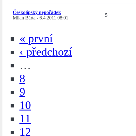
Českolipský nepořádek
5
Milan Bárta
-
6.4.2011 08:01
« první
‹ předchozí
…
8
9
10
11
12