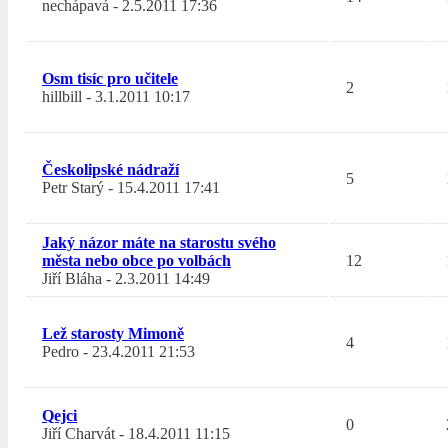
nechápavá
-
2.5.2011 17:36
Osm tisíc pro učitele
2
hillbill
-
3.1.2011 10:17
Českolipské nádraží
5
Petr Starý
-
15.4.2011 17:41
Jaký názor máte na starostu svého
města nebo obce po volbách
12
Jiří Bláha
-
2.3.2011 14:49
Lež starosty Mimoně
4
Pedro
-
23.4.2011 21:53
Qejci
0
Jiří Charvát
-
18.4.2011 11:15