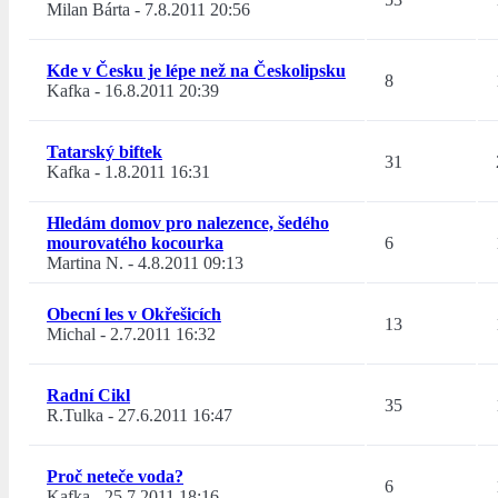
Milan Bárta
-
7.8.2011 20:56
Kde v Česku je lépe než na Českolipsku
8
Kafka
-
16.8.2011 20:39
Tatarský biftek
31
Kafka
-
1.8.2011 16:31
Hledám domov pro nalezence, šedého
mourovatého kocourka
6
Martina N.
-
4.8.2011 09:13
Obecní les v Okřešicích
13
Michal
-
2.7.2011 16:32
Radní Cikl
35
R.Tulka
-
27.6.2011 16:47
Proč neteče voda?
6
Kafka
-
25.7.2011 18:16