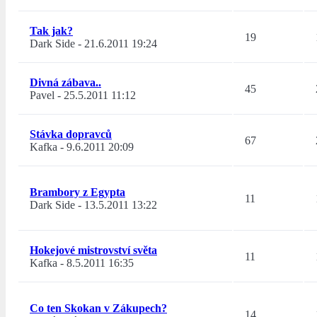
Tak jak?
19
Dark Side
-
21.6.2011 19:24
Divná zábava..
45
Pavel
-
25.5.2011 11:12
Stávka dopravců
67
Kafka
-
9.6.2011 20:09
Brambory z Egypta
11
Dark Side
-
13.5.2011 13:22
Hokejové mistrovství světa
11
Kafka
-
8.5.2011 16:35
Co ten Skokan v Zákupech?
14