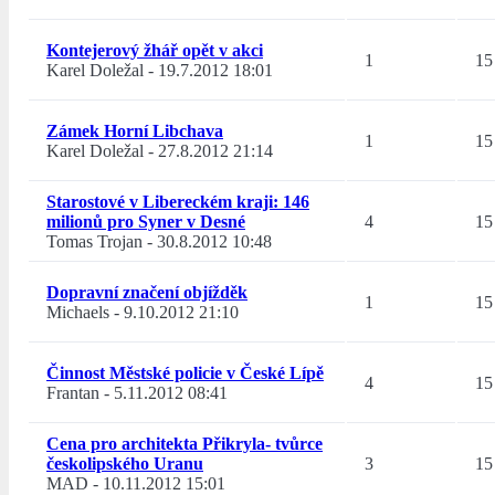
Kontejerový žhář opět v akci
1
15
Karel Doležal
-
19.7.2012 18:01
Zámek Horní Libchava
1
15
Karel Doležal
-
27.8.2012 21:14
Starostové v Libereckém kraji: 146
milionů pro Syner v Desné
4
15
Tomas Trojan
-
30.8.2012 10:48
Dopravní značení objížděk
1
15
Michaels
-
9.10.2012 21:10
Činnost Městské policie v České Lípě
4
15
Frantan
-
5.11.2012 08:41
Cena pro architekta Přikryla- tvůrce
českolipského Uranu
3
15
MAD
-
10.11.2012 15:01