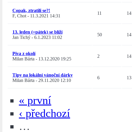
Copak, ztratili se?!
11
14
F, Chot
-
11.3.2021 14:31
13. leden (=pátek) se blíží
50
14
Jan Tichý
-
6.1.2023 11:02
Piva z okolí
2
14
Milan Bárta
-
13.12.2020 19:25
Tipy na lokální vánoční dárky
6
13
Milan Bárta
-
29.11.2020 12:10
« první
‹ předchozí
…