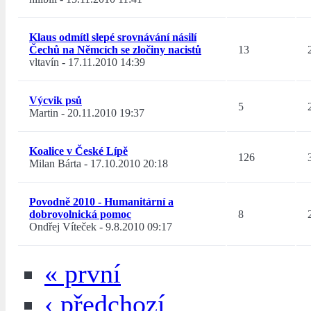
Klaus odmítl slepé srovnávání násilí
Čechů na Němcích se zločiny nacistů
13
vltavín
-
17.11.2010 14:39
Výcvik psů
5
Martin
-
20.11.2010 19:37
Koalice v České Lípě
126
Milan Bárta
-
17.10.2010 20:18
Povodně 2010 - Humanitární a
dobrovolnická pomoc
8
Ondřej Víteček
-
9.8.2010 09:17
« první
‹ předchozí