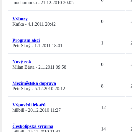
mochomurka
-
21.12.2010 20:05
Výbory
0
Kafka
-
4.1.2011 20:42
Program akcí
1
Petr Starý
-
1.1.2011 18:01
Nový rok
0
Milan Bárta
-
2.1.2011 09:58
Meziměstská doprava
8
Petr Starý
-
5.12.2010 20:12
Výpovědi lékařů
12
hillbill
-
20.12.2010 11:27
Českolipská sýrárna
14
hillbill
-
15.11.2010 11:41