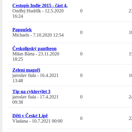
Cestopis Indie 2015 - část 4.
Ondřej Hudrlík
-
12.5.2020
0
2
16:24
Papoušek
0
1
Michaels
-
7.10.2020 12:54
Českolipský pantheon
Milan Bárta
-
23.11.2020
0
1
18:25
Zelení magoři
jaroslav fiala
-
16.4.2021
0
1
13:48
Tip na cyklovýlet 3
jaroslav fiala
-
17.4.2021
0
2
09:38
Děti v České Lípě
0
2
Vladana
-
10.7.2021 00:00