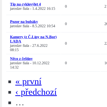
Tip na cyklovýlet 4
0
2
jaroslav fiala
-
1.4.2022 16:15
Pozor na bubáky
0
2
jaroslav fiala
-
8.5.2022 10:54
Kamery (z Č.Lípy na N.Bor)
LADA
0
2
jaroslav fiala
-
27.6.2022
08:15
Něco z češtiny
jaroslav fiala
-
10.12.2022
0
1
14:32
« první
‹ předchozí
…