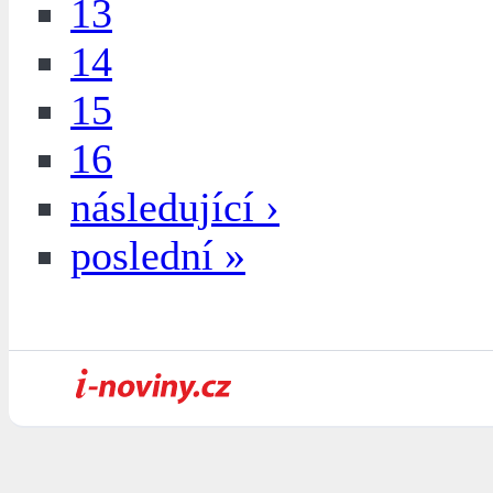
13
14
15
16
následující ›
poslední »