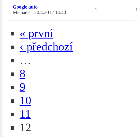
Google auto
2
Michaels
-
20.4.2012 14:40
« první
‹ předchozí
…
8
9
10
11
12