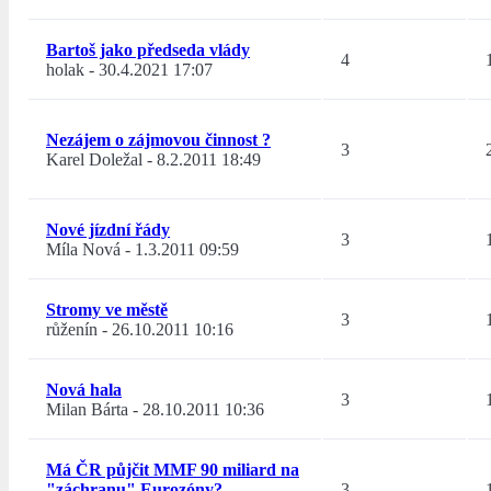
Bartoš jako předseda vlády
4
holak
-
30.4.2021 17:07
Nezájem o zájmovou činnost ?
3
Karel Doležal
-
8.2.2011 18:49
Nové jízdní řády
3
Míla Nová
-
1.3.2011 09:59
Stromy ve městě
3
růženín
-
26.10.2011 10:16
Nová hala
3
Milan Bárta
-
28.10.2011 10:36
Má ČR půjčit MMF 90 miliard na
"záchranu" Eurozóny?
3