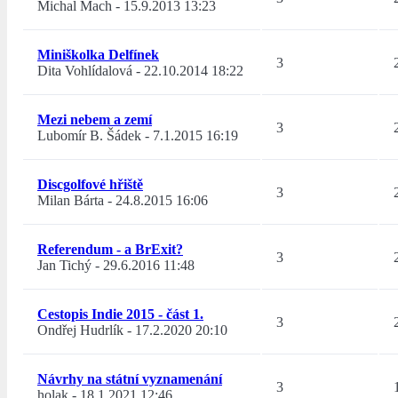
Michal Mach
-
15.9.2013 13:23
Miniškolka Delfínek
3
Dita Vohlídalová
-
22.10.2014 18:22
Mezi nebem a zemí
3
Lubomír B. Šádek
-
7.1.2015 16:19
Discgolfové hřiště
3
Milan Bárta
-
24.8.2015 16:06
Referendum - a BrExit?
3
Jan Tichý
-
29.6.2016 11:48
Cestopis Indie 2015 - část 1.
3
Ondřej Hudrlík
-
17.2.2020 20:10
Návrhy na státní vyznamenání
3
holak
-
18.1.2021 12:46