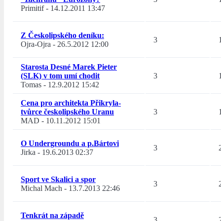
Primitif
-
14.12.2011 13:47
Z Českolipského deníku:
3
Ojra-Ojra
-
26.5.2012 12:00
Starosta Desné Marek Pieter
(SLK) v tom umí chodit
3
Tomas
-
12.9.2012 15:42
Cena pro architekta Přikryla-
tvůrce českolipského Uranu
3
MAD
-
10.11.2012 15:01
O Undergroundu a p.Bártovi
3
Jirka
-
19.6.2013 02:37
Sport ve Skalici a spor
3
Michal Mach
-
13.7.2013 22:46
Tenkrát na západě
3