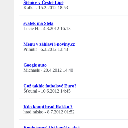
Štěnice v České Lípě
Kafka
-
15.2.2012 18:53
svátek má Stela
Lucie H.
-
4.3.2012 16:13
Menu v záhlaví i-noviny.cz
Primitif
-
6.3.2012 13:43
Google auto
Michaels
-
20.4.2012 14:40
Což takhle fotbalové Euro?
Šťoural
-
10.6.2012 14:45
Kdo koupí hrad Ralsko ?
hrad ralsko
-
8.7.2012 01:52
Kontejerový žhář opět v akci