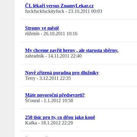
ČL lékaři versus ZnamyLekar.cz
fuckfuckfuckityfuck
-
23.10.2011 00:03
Stromy ve městě
růženín
-
26.10.2011 10:16
My chceme zavřít herny , ale starosta sběrny.
zahradník
-
14.11.2011 22:40
Nově zřízená poradna pro dlužníky
Terry
-
3.12.2011 22:35
Máte novoroční předsevzetí?
Šťoural
-
1.1.2012 10:58
250 tisíc pro ty, co dřou jako koně
Kafka
-
18.1.2012 22:29