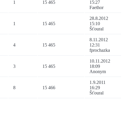
1
15 465
15:27
Faethor
28.8.2012
1
15 465
15:10
Šťoural
8.11.2012
4
15 465
12:31
fprochazka
10.11.2012
3
15 465
18:09
Anonym
1.9.2011
8
15 466
16:29
Šťoural