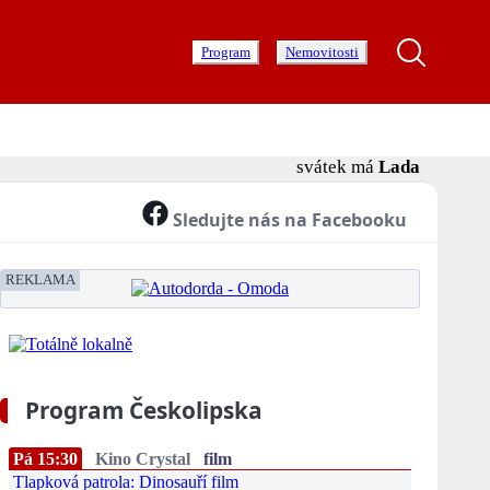
Program
Nemovitosti
svátek má
Lada
Sledujte nás na Facebooku
REKLAMA
Program Českolipska
Pá 15:30
Kino Crystal
film
Tlapková patrola: Dinosauří film