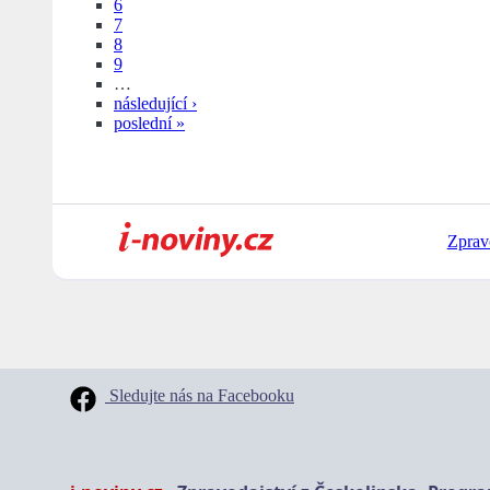
6
7
8
9
…
následující ›
poslední »
Zprav
Sledujte nás na Facebooku