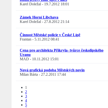
Karel Doležal
-
19.7.2012 18:01
Zámek Horní Libchava
Karel Doležal
-
27.8.2012 21:14
Činnost Městské policie v České Lípě
Frantan
-
5.11.2012 08:41
Cena pro architekta Přikryla- tvůrce českolipského
Uranu
MAD
-
10.11.2012 15:01
Nová grafická podoba Městských novin
Milan Bárta
-
27.2.2011 17:44
1
2
3
4
5