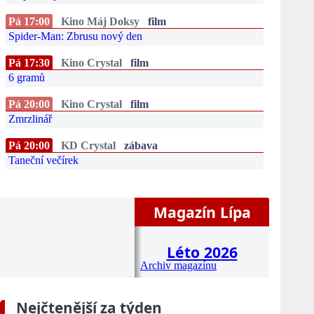
Pá 17:00
Kino Máj Doksy
film
Spider-Man: Zbrusu nový den
Pá 17:30
Kino Crystal
film
6 gramů
Pá 20:00
Kino Crystal
film
Zmrzlinář
Pá 20:00
KD Crystal
zábava
Taneční večírek
Magazín Lípa
Léto 2026
Archiv magazínu
Nejčtenější za týden