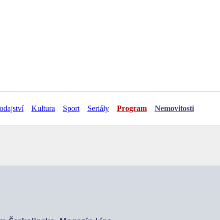
odajství
Kultura
Sport
Seriály
Program
Nemovitosti