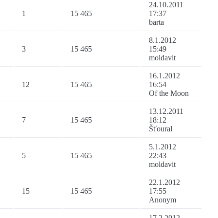
24.10.2011
1
15 465
17:37
barta
8.1.2012
3
15 465
15:49
moldavit
16.1.2012
12
15 465
16:54
Of the Moon
13.12.2011
7
15 465
18:12
Šťoural
5.1.2012
5
15 465
22:43
moldavit
22.1.2012
15
15 465
17:55
Anonym
17.2.2012