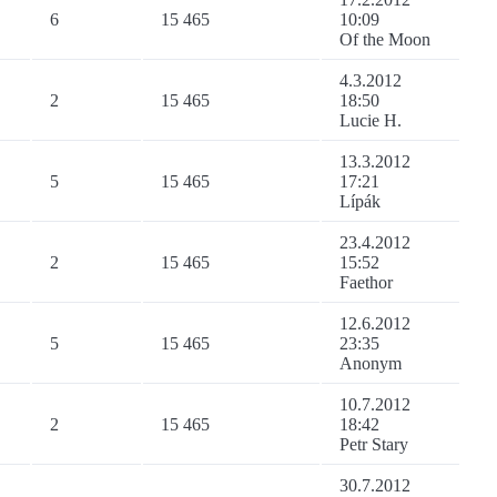
6
15 465
10:09
Of the Moon
4.3.2012
2
15 465
18:50
Lucie H.
13.3.2012
5
15 465
17:21
Lípák
23.4.2012
2
15 465
15:52
Faethor
12.6.2012
5
15 465
23:35
Anonym
10.7.2012
2
15 465
18:42
Petr Stary
30.7.2012