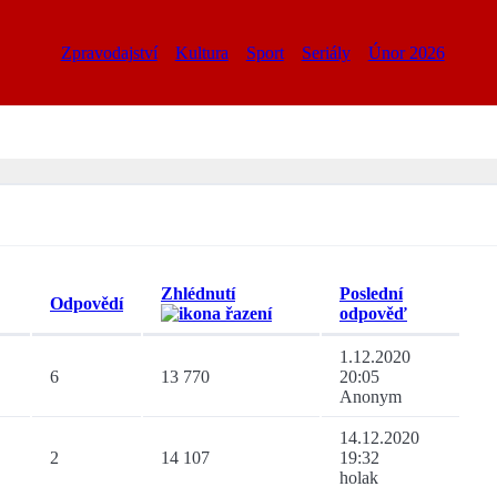
Zpravodajství
Kultura
Sport
Seriály
Únor 2026
Zhlédnutí
Poslední
Odpovědí
odpověď
1.12.2020
6
13 770
20:05
Anonym
14.12.2020
2
14 107
19:32
holak