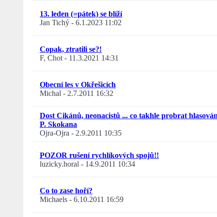
13. leden (=pátek) se blíží
Jan Tichý
-
6.1.2023 11:02
Copak, ztratili se?!
F, Chot
-
11.3.2021 14:31
Obecní les v Okřešicích
Michal
-
2.7.2011 16:32
Dost Cikánů, neonacistů ... co takhle probrat hlasován
P. Skokana
Ojra-Ojra
-
2.9.2011 10:35
POZOR rušení rychlíkových spojů!!
luzicky.horal
-
14.9.2011 10:34
Co to zase hoří?
Michaels
-
6.10.2011 16:59