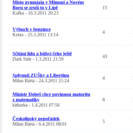
Místo gymnázia v Mimoni a Novém
Boru se zruší to v Lípě
15
Kafka
-
16.3.2011 20:23
Výbuch v benzínce
4
Ketax
-
25.3.2011 13:14
Sčítání lidu a bůhví čeho ještě
43
Dark Side
-
1.3.2011 21:59
Splynutí ZUŠky a Libertinu
4
Milan Bárta
-
24.3.2011 21:24
Ministr Dobeš chce povinnou maturitu
z matematiky
8
kitharka
-
1.4.2011 07:56
Českolipský nepořádek
5
Milan Bárta
-
6.4.2011 08:01