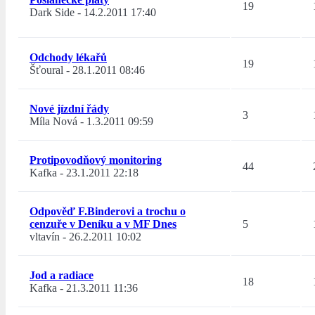
19
Dark Side
-
14.2.2011 17:40
Odchody lékařů
19
Šťoural
-
28.1.2011 08:46
Nové jízdní řády
3
Míla Nová
-
1.3.2011 09:59
Protipovodňový monitoring
44
Kafka
-
23.1.2011 22:18
Odpověď F.Binderovi a trochu o
cenzuře v Deníku a v MF Dnes
5
vltavín
-
26.2.2011 10:02
Jod a radiace
18
Kafka
-
21.3.2011 11:36