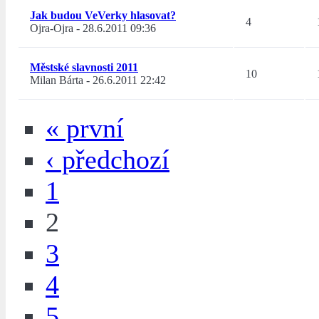
Jak budou VeVerky hlasovat?
4
Ojra-Ojra
-
28.6.2011 09:36
Městské slavnosti 2011
10
Milan Bárta
-
26.6.2011 22:42
« první
‹ předchozí
1
2
3
4
5