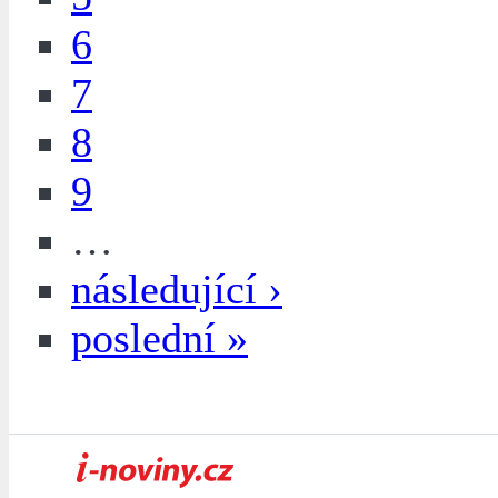
6
7
8
9
…
následující ›
poslední »