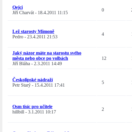
Qejci
0
Jiří Charvát
-
18.4.2011 11:15
Lež starosty Mimoně
4
Pedro
-
23.4.2011 21:53
Jaký názor máte na starostu svého
města nebo obce po volbách
12
Jiří Bláha
-
2.3.2011 14:49
Českolipské nádraží
5
Petr Starý
-
15.4.2011 17:41
Osm tisíc pro učitele
2
hillbill
-
3.1.2011 10:17