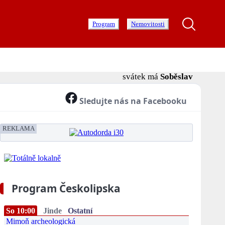
Program
Nemovitosti
svátek má
Soběslav
Sledujte nás na Facebooku
REKLAMA
Program Českolipska
So 10:00
Jinde
Ostatní
Mimoň archeologická