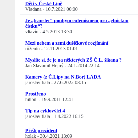
Děti v České Lípě
Vladana
-
10.7.2021 00:00
Je „transfer“ pouhým eufemismem pro „etnickou
čistku“?
vltavín
-
4.5.2013 13:30
Mezi nebem a zemí,dušičkové rozjímání
růženín
-
12.11.2013 01:01
Myslíte si, že je na některých ZŠ Č.L. šikana ?
Jan Slavomil Hejný
-
24.1.2014 22:14
Kamery (z Č.Lípy na N.Bor) LADA
jaroslav fiala
-
27.6.2022 08:15
Prostřeno
hillbill
-
19.9.2011 12:41
Tip na cyklovýlet 4
jaroslav fiala
-
1.4.2022 16:15
Příští prezident
holak
-
30.4.2021 13:09