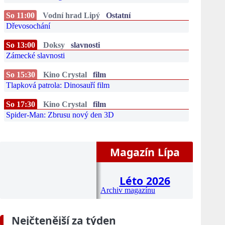
So 11:00
Vodní hrad Lipý
Ostatní
Dřevosochání
So 13:00
Doksy
slavnosti
Zámecké slavnosti
So 15:30
Kino Crystal
film
Tlapková patrola: Dinosauří film
So 17:30
Kino Crystal
film
Spider-Man: Zbrusu nový den 3D
Magazín Lípa
Léto 2026
Archiv magazínu
Nejčtenější za týden