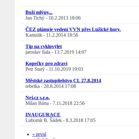
Boží mlýny...
Jan Tichý
-
10.2.2013 18:06
ČEZ plánuje vedení VVN přes Lužické hory.
Kamziik
-
11.2.2014 18:56
Tip na cyklovýlet
jaroslav fiala
-
13.7.2019 14:07
Kopečky pro zdraví
Petr Starý
-
11.10.2019 19:03
Městské zastupitelstvo CL 27.8.2014
rebelka
-
28.8.2014 17:08
Nej.cz s.r.o.
Milan Bárta
-
7.11.2018 22:56
INAUGURACE
Lubomír B. Šádek
-
8.3.2018 17:05
« první