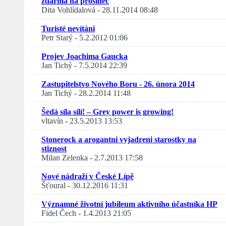
zdarma na prosinec
Dita Vohlídalová
-
28.11.2014 08:48
Turisté nevítáni
Petr Starý
-
5.2.2012 01:06
Projev Joachima Gaucka
Jan Tichý
-
7.5.2014 22:39
Zastupitelstvo Nového Boru - 26. února 2014
Jan Tichý
-
28.2.2014 11:48
Šedá síla sílí! – Grey power is growing!
vltavín
-
23.5.2013 13:53
Stonerock a arogantni vyjadreni starostky na
stiznost
Milan Zelenka
-
2.7.2013 17:58
Nové nádraží v České Lípě
Šťoural
-
30.12.2016 11:31
Významné životní jubileum aktivního účastníka HP
Fidel Čech
-
1.4.2013 21:05