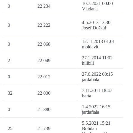
10.7.2021 00:00
0
22 234
Vladana
4.5.2013 13:30
0
22 222
Josef Doškář
12.11.2013 01:01
0
22 068
moldavit
27.1.2014 11:02
2
22 049
hillbill
27.6.2022 08:15
0
22 012
jardafiala
7.11.2011 18:47
32
22 000
barta
1.4.2022 16:15
0
21 880
jardafiala
5.5.2021 15:21
25
21 739
Bohdan