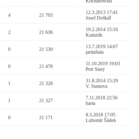
Kocharowski
12.3.2013 17:41
4
21 703
Josef Doškář
19.2.2014 15:16
2
21 636
Kamziik
13.7.2019 14:07
0
21 530
jardafiala
11.10.2019 19:03
0
21 478
Petr Stary
31.8.2014 15:29
1
21 328
V. Sumova
7.11.2018 22:56
1
21 327
barta
8.3.2018 17:05
0
21 171
Lubomír Šádek