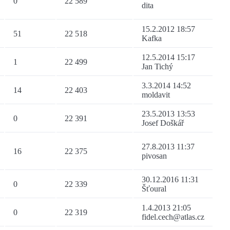
0
22 589
dita
15.2.2012 18:57
51
22 518
Kafka
12.5.2014 15:17
1
22 499
Jan Tichý
3.3.2014 14:52
14
22 403
moldavit
23.5.2013 13:53
0
22 391
Josef Doškář
27.8.2013 11:37
16
22 375
pivosan
30.12.2016 11:31
0
22 339
Šťoural
1.4.2013 21:05
0
22 319
fidel.cech@atlas.cz