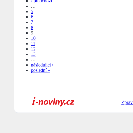
‹ předchozí
…
5
6
7
8
9
10
11
12
13
…
následující ›
poslední »
Zprav