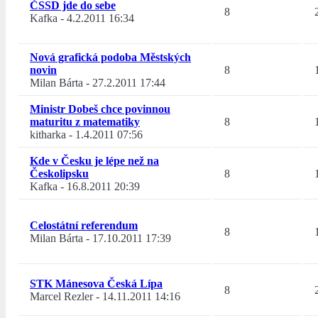
ČSSD jde do sebe
8
Kafka
-
4.2.2011 16:34
Nová grafická podoba Městských
novin
8
Milan Bárta
-
27.2.2011 17:44
Ministr Dobeš chce povinnou
maturitu z matematiky
8
kitharka
-
1.4.2011 07:56
Kde v Česku je lépe než na
Českolipsku
8
Kafka
-
16.8.2011 20:39
Celostátní referendum
8
Milan Bárta
-
17.10.2011 17:39
STK Mánesova Česká Lípa
8
Marcel Rezler
-
14.11.2011 14:16