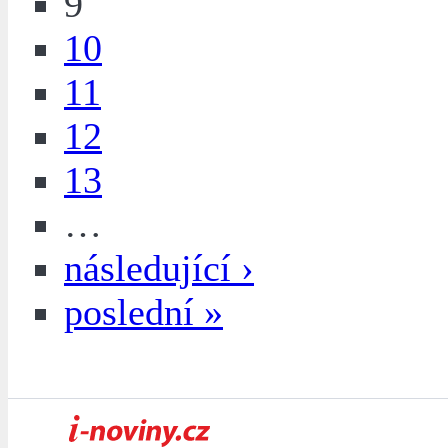
9
10
11
12
13
…
následující ›
poslední »