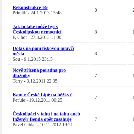
Rekonstrukce I/9
8
Primitif
-
24.1.2013 15:48
Jak to také může být s
Českolipskou nemocnicí
8
F, Chot
-
27.3.2013 11:00
Dotaz na paní tiskovou mluvčí
města
8
Sou
-
9.1.2015 23:15
Nově zřízená poradna pro
dlužníky
7
Terry
-
3.12.2011 22:35
Kam v České Lípě na běžky?
7
Peťule
-
19.12.2011 00:25
Českolipáci v tahu i na tahu aneb
Inženýr Benda opět zasahuje
7
Pavel Cihlar
-
10.11.2012 19:51