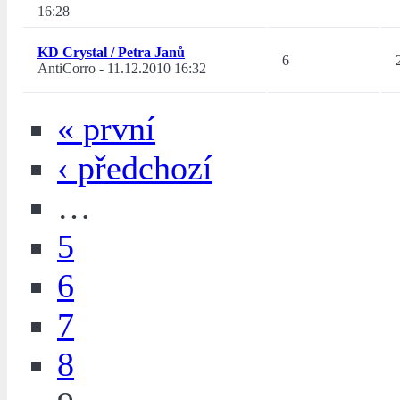
16:28
KD Crystal / Petra Janů
6
AntiCorro
-
11.12.2010 16:32
« první
‹ předchozí
…
5
6
7
8