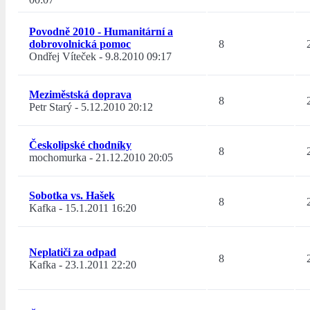
Povodně 2010 - Humanitární a
dobrovolnická pomoc
8
Ondřej Víteček
-
9.8.2010 09:17
Meziměstská doprava
8
Petr Starý
-
5.12.2010 20:12
Českolipské chodníky
8
mochomurka
-
21.12.2010 20:05
Sobotka vs. Hašek
8
Kafka
-
15.1.2011 16:20
Neplatiči za odpad
8
Kafka
-
23.1.2011 22:20