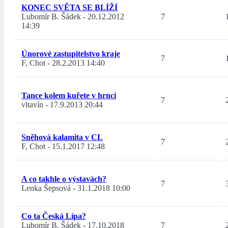
KONEC SVĚTA SE BLÍŽÍ
Lubomír B. Šádek
-
20.12.2012
7
14:39
Únorové zastupitelstvo kraje
7
F, Chot
-
28.2.2013 14:40
Tance kolem kuřete v hrnci
7
vltavín
-
17.9.2013 20:44
Sněhová kalamita v CL
7
F, Chot
-
15.1.2017 12:48
A co takhle o výstavách?
7
Lenka Šepsová
-
31.1.2018 10:00
Co ta Česká Lípa?
Lubomír B. Šádek
-
17.10.2018
7