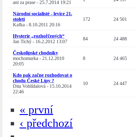
ani za prase
-
25.7.2014 19:21
Národní socialisté - levice 21.
století
172
24 501
Kafka
-
8.10.2011 20:16
Hysterie „rozhořčených“
84
24 488
Jan Tichý
-
16.2.2012 13:07
Českolipské chodníky
mochomurka
-
21.12.2010
8
24 465
20:05
Kdo pak začne rozhodovat o
chodu České Lípy ?
10
24 447
Dita Vohlídalová
-
15.10.2014
22:46
« první
‹ předchozí
…