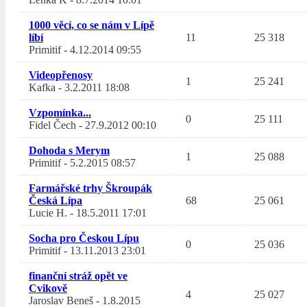
1000 věcí, co se nám v Lípě
líbí
11
25 318
Primitif
-
4.12.2014 09:55
Videopřenosy
1
25 241
Kafka
-
3.2.2011 18:08
Vzpomínka...
0
25 111
Fidel Čech
-
27.9.2012 00:10
Dohoda s Merym
1
25 088
Primitif
-
5.2.2015 08:57
Farmářské trhy Škroupák
Česká Lípa
68
25 061
Lucie H.
-
18.5.2011 17:01
Socha pro Českou Lípu
0
25 036
Primitif
-
13.11.2013 23:01
finanční stráž opět ve
Cvikově
4
25 027
Jaroslav Beneš
-
1.8.2015