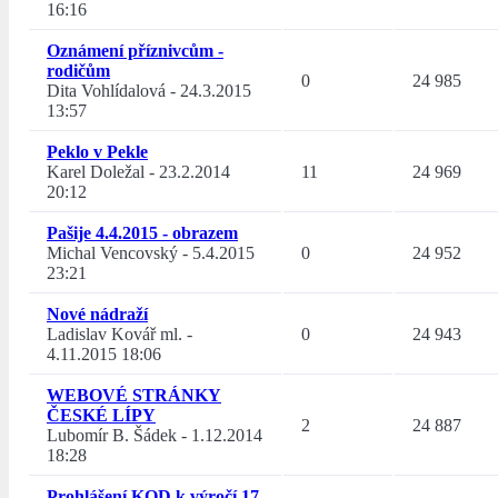
16:16
Oznámení příznivcům -
rodičům
0
24 985
Dita Vohlídalová
-
24.3.2015
13:57
Peklo v Pekle
Karel Doležal
-
23.2.2014
11
24 969
20:12
Pašije 4.4.2015 - obrazem
Michal Vencovský
-
5.4.2015
0
24 952
23:21
Nové nádraží
Ladislav Kovář ml.
-
0
24 943
4.11.2015 18:06
WEBOVÉ STRÁNKY
ČESKÉ LÍPY
2
24 887
Lubomír B. Šádek
-
1.12.2014
18:28
Prohlášení KOD k výročí 17.