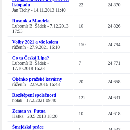
listopadu
22
24 870
Jan Tichý
-
14.11.2013 11:40
Rusnok a Mandela
Lubomír B. Šádek
-
7.12.2013
10
24 826
17:53
Volby 2021 a vše kolem
150
24 794
růženín
-
27.9.2021 16:10
Co ta Česká Lípa?
Lubomír B. Šádek
-
7
24 771
17.10.2018 16:28
Okénko pražské kavárny
20
24 658
růženín
-
22.9.2016 16:48
Rozštěpení společnosti
122
24 631
holak
-
17.2.2021 09:40
Zeman vs. Putna
10
24 618
Kafka
-
20.5.2013 18:20
Šmejdská práce
1
24 537