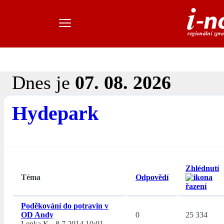
Dnes je
07. 08. 2026
Hydepark
Zhlédnutí
Téma
Odpovědí
Poděkování do potravin v
OD Andy
0
25 334
Lenka K
-
8.7.2014 10:01