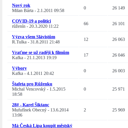
Nový rok
0
26 149
Milan Bárta
-
2.1.2011 09:58
COVID-19 a politici
66
26 101
růženín
-
20.3.2020 11:22
Výzva všem Slávistům
12
26 063
R.Tulka
-
31.8.2011 21:48
Vraťme se už raději k filmům
17
26 046
Kafka
-
21.1.2013 19:19
Výbory
0
26 003
Kafka
-
4.1.2011 20:42
Štafeta pro Růženku
Michal Vencovský
-
1.5.2015
0
25 971
18:58
28# - Karel Šiktanc
Mufufínek Obecný
-
13.6.2014
2
25 969
13:06
Má Česká Lípa koupit městský