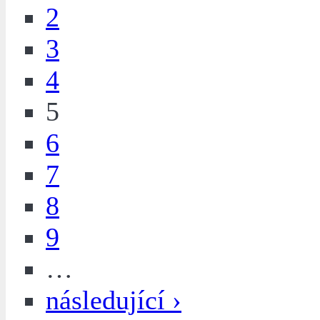
2
3
4
5
6
7
8
9
…
následující ›