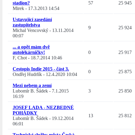
stadion?
57
25 945
Mirek
-
17.3.2013 14:54
Ustavující zasedání
zastupitelstva
9
25 924
Michal Vencovský
-
13.11.2014
00:07
... a opět mám dvě
autolékárničky!
0
25 917
F, Chot
-
18.7.2014 10:46
Cestopis Indie 2015 - část 3.
0
25 875
Ondřej Hudrlík
-
12.4.2020 10:04
Mezi nebem a zemí
Lubomír B. Šádek
-
7.1.2015
3
25 850
16:19
JOSEF LADA - NEZBEDNÉ
POHÁDKY
13
25 812
Lubomír B. Šádek
-
19.12.2014
06:01
Technické služby města Česká