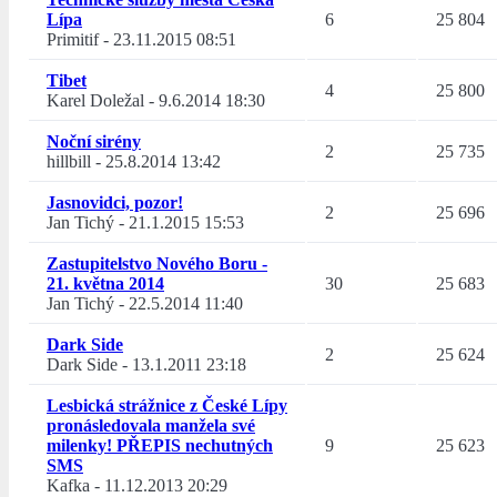
Lípa
6
25 804
Primitif
-
23.11.2015 08:51
Tibet
4
25 800
Karel Doležal
-
9.6.2014 18:30
Noční sirény
2
25 735
hillbill
-
25.8.2014 13:42
Jasnovidci, pozor!
2
25 696
Jan Tichý
-
21.1.2015 15:53
Zastupitelstvo Nového Boru -
21. května 2014
30
25 683
Jan Tichý
-
22.5.2014 11:40
Dark Side
2
25 624
Dark Side
-
13.1.2011 23:18
Lesbická strážnice z České Lípy
pronásledovala manžela své
milenky! PŘEPIS nechutných
9
25 623
SMS
Kafka
-
11.12.2013 20:29