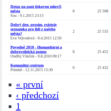
Dotaz na paní tiskovou mluvčí
města
8
25 598
Sou
-
9.1.2015 23:15
Dobrý den, prosím, existuje
seznamka pro lidi z našeho
2
25 535
města?
Eva Vejvodová
-
9.4.2015 12:50
Povodně 2010 - Humanitární a
dobrovolnická pomoc
8
25 452
Ondřej Víteček
-
9.8.2010 09:17
Komunitní centrum
0
25 432
Primitif
-
12.11.2015 15:30
« první
‹ předchozí
1