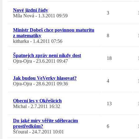
Nové jízdní řády
3
Míla Nová
-
1.3.2011 09:59
Ministr Dobeš chce povinnou maturitu
z matematiky
8
kitharka
-
1.4.2011 07:56
Špatnejch zpráv není nikdy dost
18
Ojra-Ojra
-
23.6.2011 09:47
Jak budou VeVerky hlasovat?
4
Ojra-Ojra
-
28.6.2011 09:36
Obecní les v Okřešicích
13
Michal
-
2.7.2011 16:32
Do jaké míry věříte sdělovacím
prostředkům?
6
Šťoural
-
24.7.2011 10:01