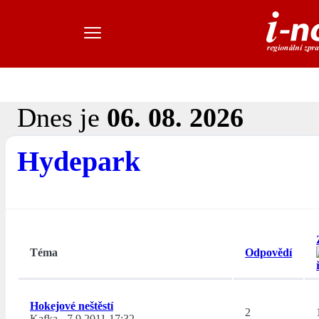
Dnes je
06. 08. 2026
Hydepark
Téma
Odpovědí
Hokejové neštěstí
2
Kafka
-
7.9.2011 17:32