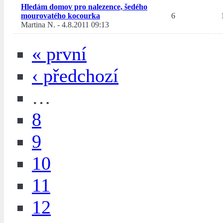
Hledám domov pro nalezence, šedého
mourovatého kocourka
6
Martina N.
-
4.8.2011 09:13
« první
‹ předchozí
…
8
9
10
11
12