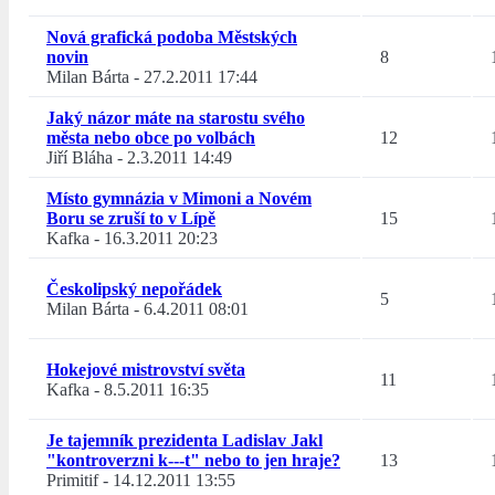
Nová grafická podoba Městských
novin
8
Milan Bárta
-
27.2.2011 17:44
Jaký názor máte na starostu svého
města nebo obce po volbách
12
Jiří Bláha
-
2.3.2011 14:49
Místo gymnázia v Mimoni a Novém
Boru se zruší to v Lípě
15
Kafka
-
16.3.2011 20:23
Českolipský nepořádek
5
Milan Bárta
-
6.4.2011 08:01
Hokejové mistrovství světa
11
Kafka
-
8.5.2011 16:35
Je tajemník prezidenta Ladislav Jakl
"kontroverzni k---t" nebo to jen hraje?
13
Primitif
-
14.12.2011 13:55