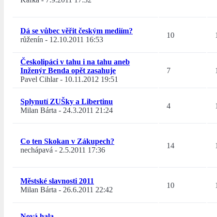
Dá se vůbec věřit českým mediím?
10
růženín
-
12.10.2011 16:53
Českolipáci v tahu i na tahu aneb
Inženýr Benda opět zasahuje
7
Pavel Cihlar
-
10.11.2012 19:51
Splynutí ZUŠky a Libertinu
4
Milan Bárta
-
24.3.2011 21:24
Co ten Skokan v Zákupech?
14
nechápavá
-
2.5.2011 17:36
Městské slavnosti 2011
10
Milan Bárta
-
26.6.2011 22:42
Nová hala