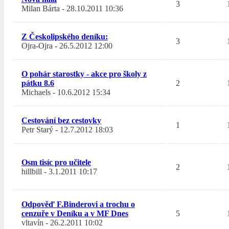
3
Milan Bárta
-
28.10.2011 10:36
Z Českolipského deníku:
3
Ojra-Ojra
-
26.5.2012 12:00
O pohár starostky - akce pro školy z
pátku 8.6
2
Michaels
-
10.6.2012 15:34
Cestování bez cestovky
1
Petr Starý
-
12.7.2012 18:03
Osm tisíc pro učitele
2
hillbill
-
3.1.2011 10:17
Odpověď F.Binderovi a trochu o
cenzuře v Deníku a v MF Dnes
5
vltavín
-
26.2.2011 10:02