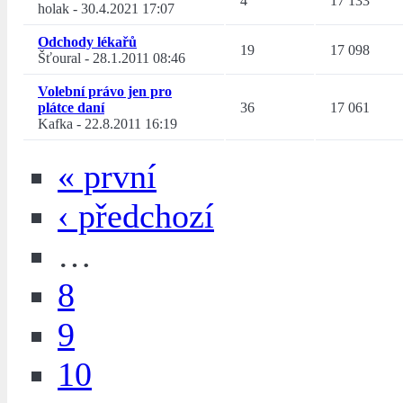
4
17 133
holak
-
30.4.2021 17:07
Odchody lékařů
19
17 098
Šťoural
-
28.1.2011 08:46
Volební právo jen pro
plátce daní
36
17 061
Kafka
-
22.8.2011 16:19
« první
‹ předchozí
…
8
9
10