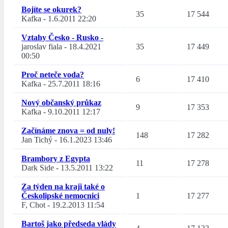
Bojíte se okurek?
35
17 544
Kafka
-
1.6.2011 22:20
Vztahy Česko - Rusko -
jaroslav fiala
-
18.4.2021
35
17 449
00:50
Proč neteče voda?
6
17 410
Kafka
-
25.7.2011 18:16
Nový občanský průkaz
9
17 353
Kafka
-
9.10.2011 12:17
Začínáme znova = od nuly!
148
17 282
Jan Tichý
-
16.1.2023 13:46
Brambory z Egypta
11
17 278
Dark Side
-
13.5.2011 13:22
Za týden na kraji také o
Českolipské nemocnici
1
17 277
F, Chot
-
19.2.2013 11:54
Bartoš jako předseda vlády