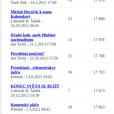
19
17 953
Dark Side
-
14.2.2011 17:40
Michal Horáček k panu
Kalouskovi
23
17 880
Lubomír B. Šádek
-
16.10.2012 06:01
Druhé kolo, aneb Hlubiny
nacionalismu
13
17 878
Jan Tichý
-
21.1.2013 17:00
Povolební poučení?
21
17 788
Jan Tichý
-
22.10.2012 15:56
Projektant - rekonstrukce
jádra
36
17 783
krtenek
-
13.8.2011 19:02
KONEC SVĚTA SE BLÍŽÍ
Lubomír B. Šádek
-
7
17 673
20.12.2012 14:39
Komenský pláče
19
17 663
Primitif
-
2.3.2012 09:42