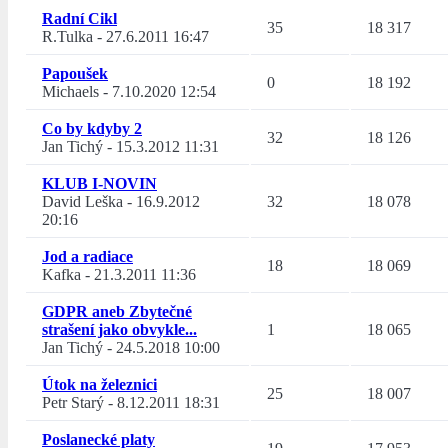
Radní Cikl
35
18 317
R.Tulka
-
27.6.2011 16:47
Papoušek
0
18 192
Michaels
-
7.10.2020 12:54
Co by kdyby 2
32
18 126
Jan Tichý
-
15.3.2012 11:31
KLUB I-NOVIN
David Leška
-
16.9.2012
32
18 078
20:16
Jod a radiace
18
18 069
Kafka
-
21.3.2011 11:36
GDPR aneb Zbytečné
strašení jako obvykle...
1
18 065
Jan Tichý
-
24.5.2018 10:00
Útok na železnici
25
18 007
Petr Starý
-
8.12.2011 18:31
Poslanecké platy