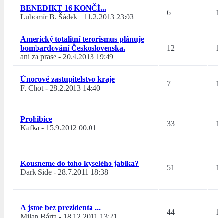
BENEDIKT 16 KONČÍ...
6
Lubomír B. Šádek
-
11.2.2013 23:03
Americký totalitní terorismus plánuje
bombardování Československa.
12
ani za prase
-
20.4.2013 19:49
Únorové zastupitelstvo kraje
7
F, Chot
-
28.2.2013 14:40
Prohibice
33
Kafka
-
15.9.2012 00:01
Kousneme do toho kyselého jablka?
51
Dark Side
-
28.7.2011 18:38
A jsme bez prezidenta ...
44
Milan Bárta
-
18.12.2011 13:21