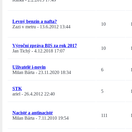
Levný benzín a nafta?
10
Zazi v metru
-
13.6.2012 13:44
Výroční zpráva BIS za rok 2017
10
Jan Tichý
-
4.12.2018 17:07
Uživatelé i-novin
6
Milan Bárta
-
23.11.2020 18:34
STK
5
ariel
-
26.4.2012 22:40
Nacisté a antinacisté
111
Milan Bárta
-
7.11.2010 19:54