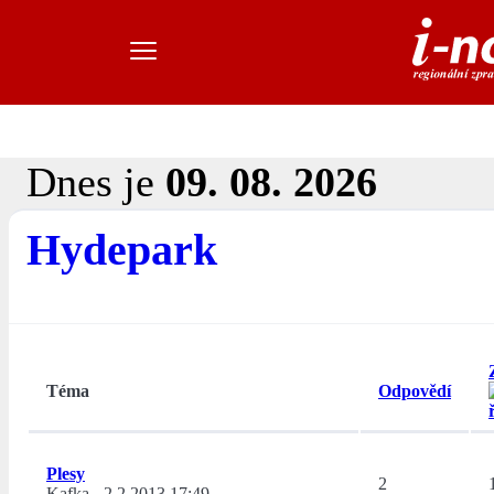
Dnes je
09. 08. 2026
Hydepark
Téma
Odpovědí
Plesy
2
Kafka
-
2.2.2013 17:49