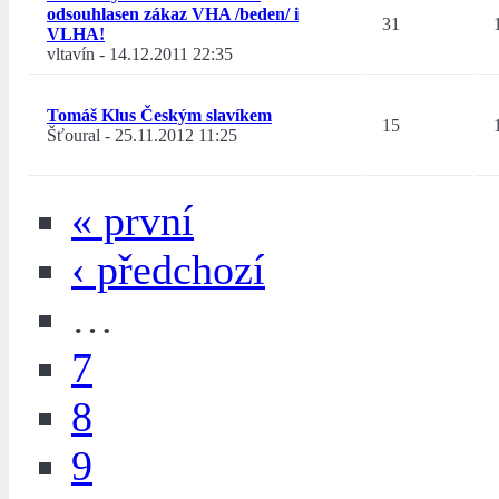
odsouhlasen zákaz VHA /beden/ i
31
VLHA!
vltavín
-
14.12.2011 22:35
Tomáš Klus Českým slavíkem
15
Šťoural
-
25.11.2012 11:25
« první
‹ předchozí
…
7
8
9