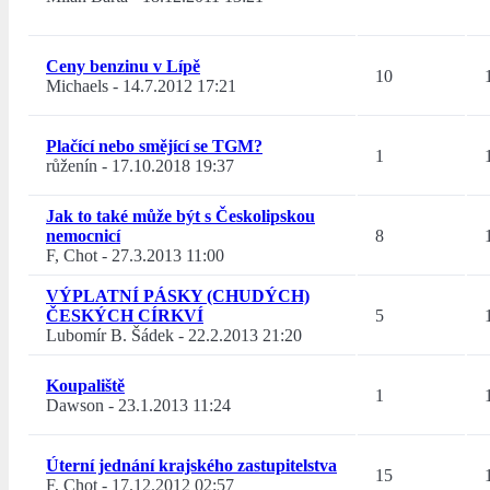
Ceny benzinu v Lípě
10
Michaels
-
14.7.2012 17:21
Plačící nebo smějící se TGM?
1
růženín
-
17.10.2018 19:37
Jak to také může být s Českolipskou
nemocnicí
8
F, Chot
-
27.3.2013 11:00
VÝPLATNÍ PÁSKY (CHUDÝCH)
ČESKÝCH CÍRKVÍ
5
Lubomír B. Šádek
-
22.2.2013 21:20
Koupaliště
1
Dawson
-
23.1.2013 11:24
Úterní jednání krajského zastupitelstva
15
F, Chot
-
17.12.2012 02:57