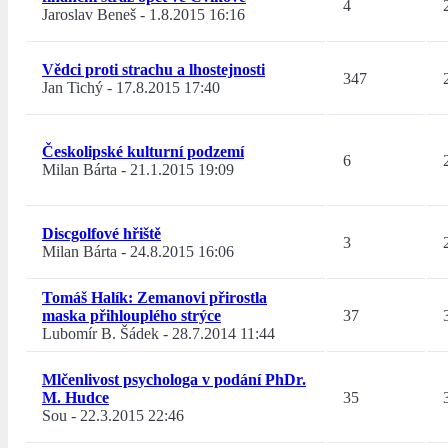
4
Jaroslav Beneš
-
1.8.2015 16:16
Vědci proti strachu a lhostejnosti
347
Jan Tichý
-
17.8.2015 17:40
Českolipské kulturní podzemí
6
Milan Bárta
-
21.1.2015 19:09
Discgolfové hřiště
3
Milan Bárta
-
24.8.2015 16:06
Tomáš Halík: Zemanovi přirostla
maska přihlouplého strýce
37
Lubomír B. Šádek
-
28.7.2014 11:44
Mlčenlivost psychologa v podání PhDr.
M. Hudce
35
Sou
-
22.3.2015 22:46