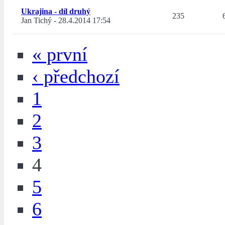
Ukrajina - díl druhý
235
Jan Tichý
-
28.4.2014 17:54
« první
‹ předchozí
1
2
3
4
5
6