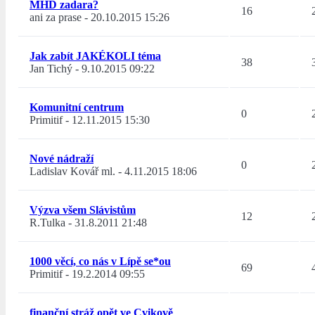
MHD zadara?
16
ani za prase
-
20.10.2015 15:26
Jak zabít JAKÉKOLI téma
38
Jan Tichý
-
9.10.2015 09:22
Komunitní centrum
0
Primitif
-
12.11.2015 15:30
Nové nádraží
0
Ladislav Kovář ml.
-
4.11.2015 18:06
Výzva všem Slávistům
12
R.Tulka
-
31.8.2011 21:48
1000 věcí, co nás v Lípě se*ou
69
Primitif
-
19.2.2014 09:55
finanční stráž opět ve Cvikově