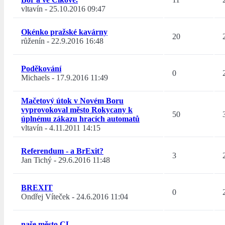
vltavín
-
25.10.2016 09:47
Okénko pražské kavárny
20
růženín
-
22.9.2016 16:48
Poděkování
0
Michaels
-
17.9.2016 11:49
Mačetový útok v Novém Boru
vyprovokoval město Rokycany k
50
úplnému zákazu hracích automatů
vltavín
-
4.11.2011 14:15
Referendum - a BrExit?
3
Jan Tichý
-
29.6.2016 11:48
BREXIT
0
Ondřej Víteček
-
24.6.2016 11:04
naše město CL