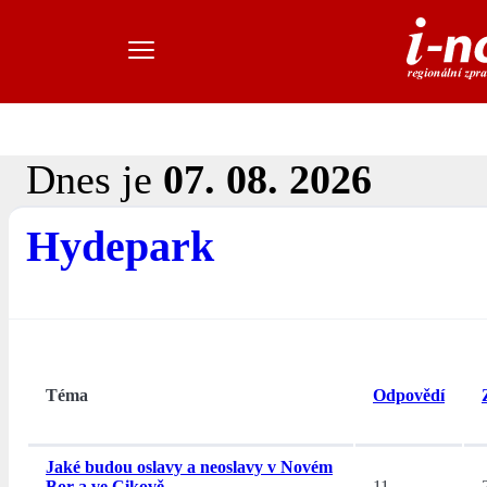
Dnes je
07. 08. 2026
Hydepark
Téma
Odpovědí
Jaké budou oslavy a neoslavy v Novém
Bor a ve Cikově.
11