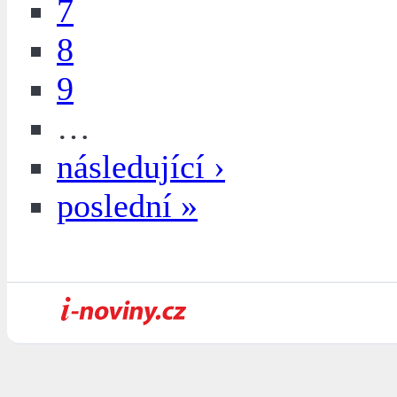
7
8
9
…
následující ›
poslední »