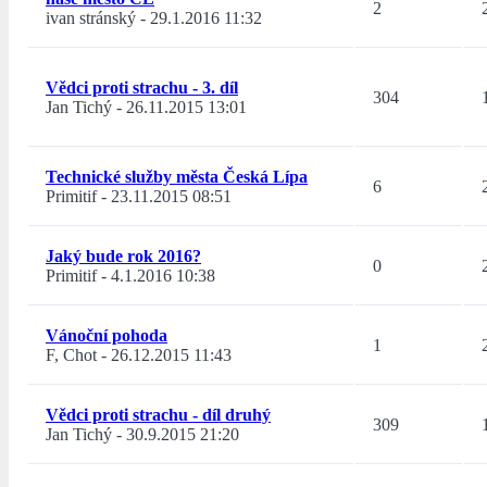
2
ivan stránský
-
29.1.2016 11:32
Vědci proti strachu - 3. díl
304
Jan Tichý
-
26.11.2015 13:01
Technické služby města Česká Lípa
6
Primitif
-
23.11.2015 08:51
Jaký bude rok 2016?
0
Primitif
-
4.1.2016 10:38
Vánoční pohoda
1
F, Chot
-
26.12.2015 11:43
Vědci proti strachu - díl druhý
309
Jan Tichý
-
30.9.2015 21:20