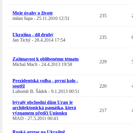
Moje úvahy o živote
235
milan šupa
-
25.11.2010 12:51
Ukrajina - díl druhý
235
Jan Tichý
-
28.4.2014 17:54
Zajímavost k oblíbenému tématu
229
Michal Mach
-
24.4.2013 19:58
Prezidentská volba - první kolo -
soutěž
220
Lubomír B. Šádek
-
9.1.2013 00:51
bývalý obchodní dům Uran je
architektonická památka, která
217
významem předčí Unionku
MAD
-
27.5.2011 00:43
Ruská agrese na Ukrajině