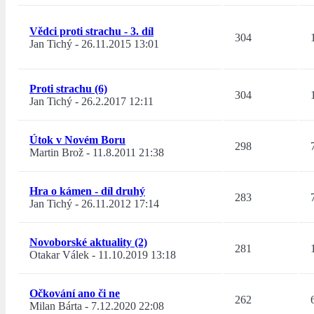
Vědci proti strachu - 3. díl
304
Jan Tichý
-
26.11.2015 13:01
Proti strachu (6)
304
Jan Tichý
-
26.2.2017 12:11
Útok v Novém Boru
298
Martin Brož
-
11.8.2011 21:38
Hra o kámen - díl druhý
283
Jan Tichý
-
26.11.2012 17:14
Novoborské aktuality (2)
281
Otakar Válek
-
11.10.2019 13:18
Očkování ano či ne
262
Milan Bárta
-
7.12.2020 22:08