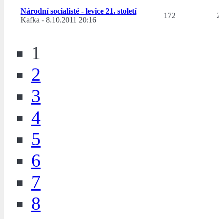
Národní socialisté - levice 21. století
172
Kafka
-
8.10.2011 20:16
1
2
3
4
5
6
7
8