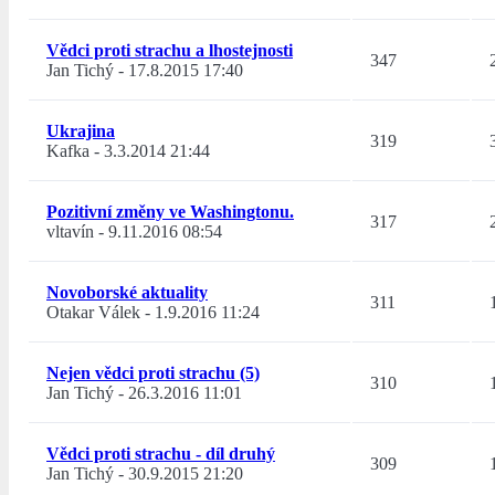
Vědci proti strachu a lhostejnosti
347
Jan Tichý
-
17.8.2015 17:40
Ukrajina
319
Kafka
-
3.3.2014 21:44
Pozitivní změny ve Washingtonu.
317
vltavín
-
9.11.2016 08:54
Novoborské aktuality
311
Otakar Válek
-
1.9.2016 11:24
Nejen vědci proti strachu (5)
310
Jan Tichý
-
26.3.2016 11:01
Vědci proti strachu - díl druhý
309
Jan Tichý
-
30.9.2015 21:20