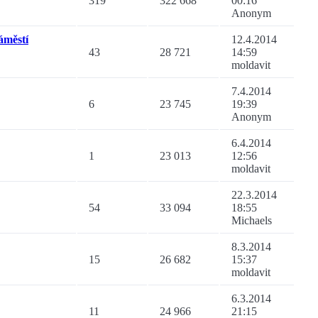
319
322 668
00:16
Anonym
áměstí
12.4.2014
43
28 721
14:59
moldavit
7.4.2014
6
23 745
19:39
Anonym
6.4.2014
1
23 013
12:56
moldavit
22.3.2014
54
33 094
18:55
Michaels
8.3.2014
15
26 682
15:37
moldavit
6.3.2014
11
24 966
21:15