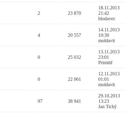
18.11.2013
2
23 870
21:42
hlodavec
14.11.2013
4
20 557
10:30
moldavit
13.11.2013
0
25 032
23:01
Primitif
12.11.2013
0
22 061
01:01
moldavit
29.10.2013
97
38 941
13:23
Jan Tichý