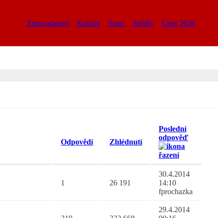
Zpravodajství
Kultura
Sport
Seriály
Únor 2026
Poslední
odpověď
Odpovědí
Zhlédnutí
30.4.2014
1
26 191
14:10
fprochazka
29.4.2014