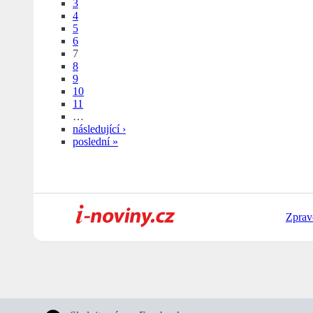
3
4
5
6
7
8
9
10
11
…
následující ›
poslední »
Zprav