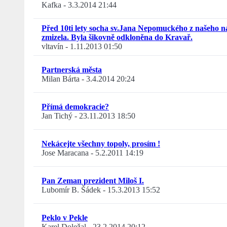
Kafka
-
3.3.2014 21:44
Před 10ti lety socha sv.Jana Nepomuckého z našeho n
zmizela. Byla šikovně odkloněna do Kravař.
vltavín
-
1.11.2013 01:50
Partnerská města
Milan Bárta
-
3.4.2014 20:24
Přímá demokracie?
Jan Tichý
-
23.11.2013 18:50
Nekácejte všechny topoly, prosím !
Jose Maracana
-
5.2.2011 14:19
Pan Zeman prezident Miloš I.
Lubomír B. Šádek
-
15.3.2013 15:52
Peklo v Pekle
Karel Doležal
-
23.2.2014 20:12