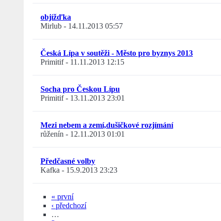
objížďka
Mirlub
-
14.11.2013 05:57
Česká Lípa v soutěži - Město pro byznys 2013
Primitif
-
11.11.2013 12:15
Socha pro Českou Lípu
Primitif
-
13.11.2013 23:01
Mezi nebem a zemí,dušičkové rozjímání
růženín
-
12.11.2013 01:01
Předčasné volby
Kafka
-
15.9.2013 23:23
« první
‹ předchozí
…