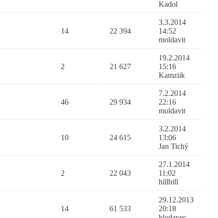
Kadol
3.3.2014
14
22 394
14:52
moldavit
19.2.2014
2
21 627
15:16
Kamziik
7.2.2014
46
29 934
22:16
moldavit
3.2.2014
10
24 615
13:06
Jan Tichý
27.1.2014
2
22 043
11:02
hillbill
29.12.2013
14
61 533
20:18
hlodavec