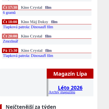
Čt 17:30
Kino Crystal
film
6 gramů
Čt 18:00
Kino Máj Doksy
film
Tlapková patrola: Dinosauří film
Čt 20:00
Kino Crystal
film
Zmrzlinář
Pá 15:30
Kino Crystal
film
Tlapková patrola: Dinosauří film
Magazín Lípa
Léto 2026
Archiv magazínu
Nejčtenější za týden