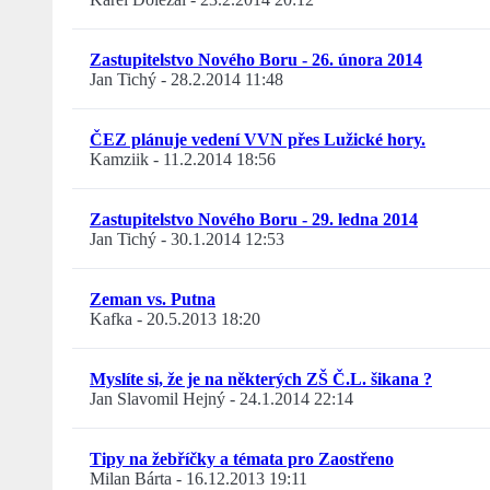
Zastupitelstvo Nového Boru - 26. února 2014
Jan Tichý
-
28.2.2014 11:48
ČEZ plánuje vedení VVN přes Lužické hory.
Kamziik
-
11.2.2014 18:56
Zastupitelstvo Nového Boru - 29. ledna 2014
Jan Tichý
-
30.1.2014 12:53
Zeman vs. Putna
Kafka
-
20.5.2013 18:20
Myslíte si, že je na některých ZŠ Č.L. šikana ?
Jan Slavomil Hejný
-
24.1.2014 22:14
Tipy na žebříčky a témata pro Zaostřeno
Milan Bárta
-
16.12.2013 19:11