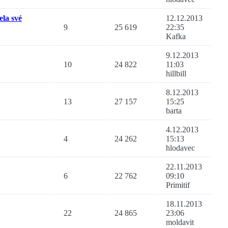
ela své
12.12.2013
9
25 619
22:35
Kafka
9.12.2013
10
24 822
11:03
hillbill
8.12.2013
13
27 157
15:25
barta
4.12.2013
4
24 262
15:13
hlodavec
22.11.2013
6
22 762
09:10
Primitif
18.11.2013
22
24 865
23:06
moldavit