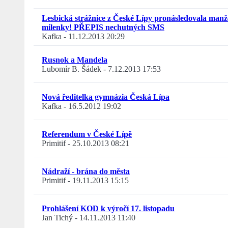
Lesbická strážnice z České Lípy pronásledovala manž
milenky! PŘEPIS nechutných SMS
Kafka
-
11.12.2013 20:29
Rusnok a Mandela
Lubomír B. Šádek
-
7.12.2013 17:53
Nová ředitelka gymnázia Česká Lípa
Kafka
-
16.5.2012 19:02
Referendum v České Lípě
Primitif
-
25.10.2013 08:21
Nádraží - brána do města
Primitif
-
19.11.2013 15:15
Prohlášení KOD k výročí 17. listopadu
Jan Tichý
-
14.11.2013 11:40