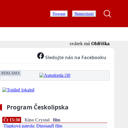
Program
Nemovitosti
svátek má
Oldřiška
Sledujte nás na Facebooku
REKLAMA
Program Českolipska
Čt 15:30
Kino Crystal
film
Tlapková patrola: Dinosauří film