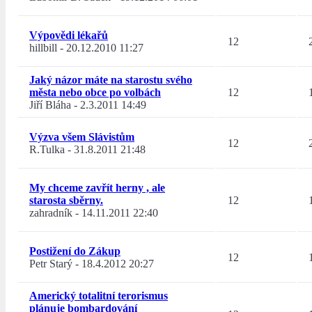
Výpovědi lékařů
12
hillbill
-
20.12.2010 11:27
Jaký názor máte na starostu svého
města nebo obce po volbách
12
Jiří Bláha
-
2.3.2011 14:49
Výzva všem Slávistům
12
R.Tulka
-
31.8.2011 21:48
My chceme zavřít herny , ale
starosta sběrny.
12
zahradník
-
14.11.2011 22:40
Postižení do Zákup
12
Petr Starý
-
18.4.2012 20:27
Americký totalitní terorismus
plánuje bombardování