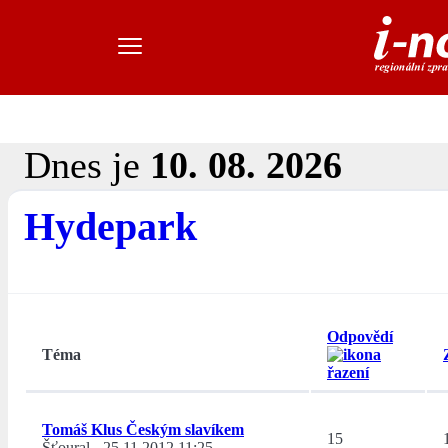
Dnes je
10. 08. 2026
Hydepark
Odpovědí
Téma
Tomáš Klus Českým slavíkem
15
Šťoural
-
25.11.2012 11:25