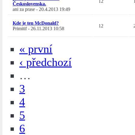
12
Československa.
ani za prase
-
20.4.2013 19:49
Kde je ten McDonald?
12
Primitif
-
26.11.2013 10:58
« první
‹ předchozí
…
3
4
5
6