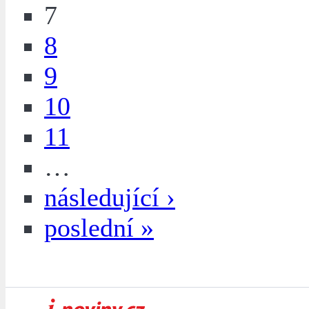
7
8
9
10
11
…
následující ›
poslední »