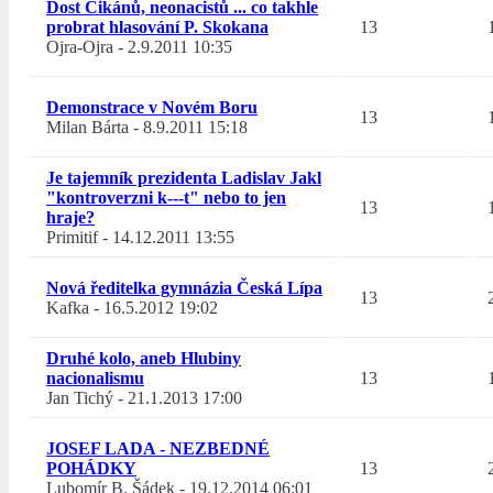
Dost Cikánů, neonacistů ... co takhle
probrat hlasování P. Skokana
13
Ojra-Ojra
-
2.9.2011 10:35
Demonstrace v Novém Boru
13
Milan Bárta
-
8.9.2011 15:18
Je tajemník prezidenta Ladislav Jakl
"kontroverzni k---t" nebo to jen
13
hraje?
Primitif
-
14.12.2011 13:55
Nová ředitelka gymnázia Česká Lípa
13
Kafka
-
16.5.2012 19:02
Druhé kolo, aneb Hlubiny
nacionalismu
13
Jan Tichý
-
21.1.2013 17:00
JOSEF LADA - NEZBEDNÉ
POHÁDKY
13
Lubomír B. Šádek
-
19.12.2014 06:01