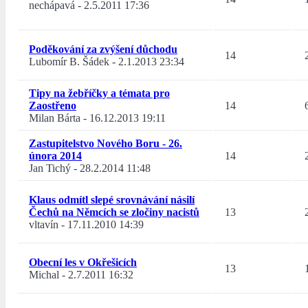
nechápavá
-
2.5.2011 17:36
Poděkování za zvýšení důchodu
14
Lubomír B. Šádek
-
2.1.2013 23:34
Tipy na žebříčky a témata pro
Zaostřeno
14
Milan Bárta
-
16.12.2013 19:11
Zastupitelstvo Nového Boru - 26.
února 2014
14
Jan Tichý
-
28.2.2014 11:48
Klaus odmítl slepé srovnávání násilí
Čechů na Němcích se zločiny nacistů
13
vltavín
-
17.11.2010 14:39
Obecní les v Okřešicích
13
Michal
-
2.7.2011 16:32