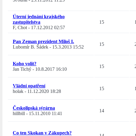
Úterní jednání krajského
zastupitelstva
15
F, Chot
-
17.12.2012 02:57
Pan Zeman prezident Miloš I.
15
Lubomír B. Šádek
-
15.3.2013 15:52
Koho volit?
15
Jan Tichý
-
10.8.2017 16:10
Vládní opatření
15
holak
-
11.12.2020 18:28
Českolipská sýrárna
14
hillbill
-
15.11.2010 11:41
Co ten Skokan v Zákupech?
14