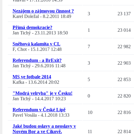
Nezájem o zájmovou činnost ?
3
23 137
Karel Doležal
-
8.2.2011 18:49
Přímá demokracie?
1
23 014
Jan Tichý
-
23.11.2013 18:50
Sněhová kalamita v CL
7
22 982
F, Chot
-
15.1.2017 12:48
Referendum - a BrExit?
3
22 903
Jan Tichý
-
29.6.2016 11:48
MS ve fotbale 2014
5
22 853
Kafka
-
13.6.2014 20:02
"Modrá velryba" je v Česku!
0
22 820
Jan Tichý
-
14.4.2017 10:23
Referendum v České Lípě
10
22 816
Pavel Vosála
-
4.1.2018 13:33
Jaké budou oslavy a neoslavy v
Novém Bor a ve Cikově.
11
22 814