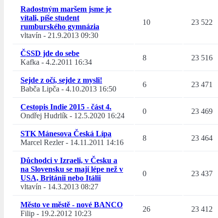
Radostným maršem jsme je
vítali, píše student
10
23 522
rumburského gymnázia
vltavín
-
21.9.2013 09:30
ČSSD jde do sebe
8
23 516
Kafka
-
4.2.2011 16:34
Sejde z očí, sejde z mysli!
6
23 471
Babča Lipča
-
4.10.2013 16:50
Cestopis Indie 2015 - část 4.
0
23 469
Ondřej Hudrlík
-
12.5.2020 16:24
STK Mánesova Česká Lípa
8
23 464
Marcel Rezler
-
14.11.2011 14:16
Důchodci v Izraeli, v Česku a
na Slovensku se mají lépe než v
0
23 437
USA, Británii nebo Itálii
vltavín
-
14.3.2013 08:27
Město ve městě - nové BANCO
26
23 412
Filip
-
19.2.2012 10:23