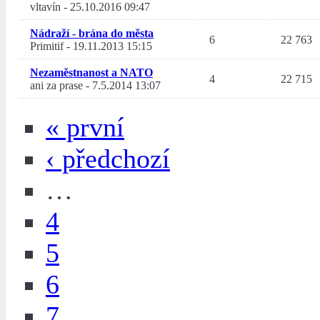
vltavín
-
25.10.2016 09:47
Nádraží - brána do města
6
22 763
Primitif
-
19.11.2013 15:15
Nezaměstnanost a NATO
4
22 715
ani za prase
-
7.5.2014 13:07
« první
‹ předchozí
…
4
5
6
7