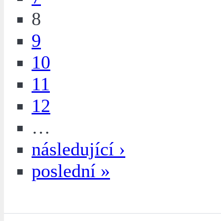
8
9
10
11
12
…
následující ›
poslední »