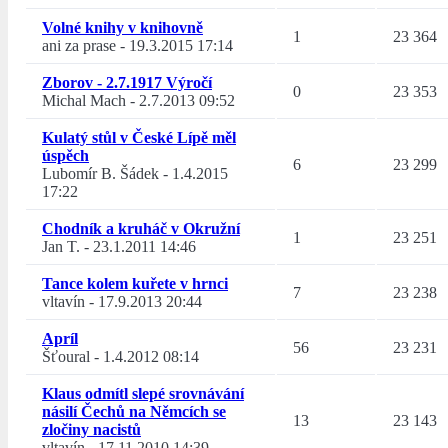
Volné knihy v knihovně
1
23 364
ani za prase
-
19.3.2015 17:14
Zborov - 2.7.1917 Výročí
0
23 353
Michal Mach
-
2.7.2013 09:52
Kulatý stůl v České Lípě měl
úspěch
6
23 299
Lubomír B. Šádek
-
1.4.2015
17:22
Chodník a kruháč v Okružní
1
23 251
Jan T.
-
23.1.2011 14:46
Tance kolem kuřete v hrnci
7
23 238
vltavín
-
17.9.2013 20:44
Apríl
56
23 231
Šťoural
-
1.4.2012 08:14
Klaus odmítl slepé srovnávání
násilí Čechů na Němcích se
13
23 143
zločiny nacistů
vltavín
-
17.11.2010 14:39