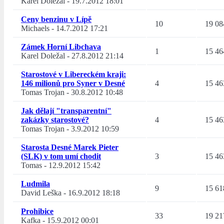
Karel Doležal
-
19.7.2012 18:01
Ceny benzinu v Lípě
10
19 08
Michaels
-
14.7.2012 17:21
Zámek Horní Libchava
1
15 46
Karel Doležal
-
27.8.2012 21:14
Starostové v Libereckém kraji:
146 milionů pro Syner v Desné
4
15 46
Tomas Trojan
-
30.8.2012 10:48
Jak dělají "transparentní"
zakázky starostové?
4
15 46
Tomas Trojan
-
3.9.2012 10:59
Starosta Desné Marek Pieter
(SLK) v tom umí chodit
3
15 46
Tomas
-
12.9.2012 15:42
Ludmila
9
15 61
David Leška
-
16.9.2012 18:18
Prohibice
33
19 21
Kafka
-
15.9.2012 00:01