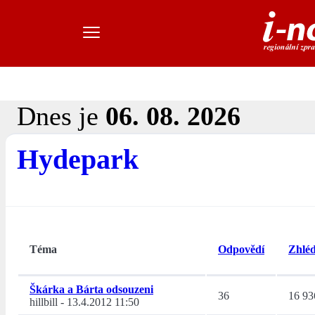
Dnes je
06. 08. 2026
Hydepark
Téma
Odpovědí
Zhléd
Škárka a Bárta odsouzeni
36
16 93
hillbill
-
13.4.2012 11:50