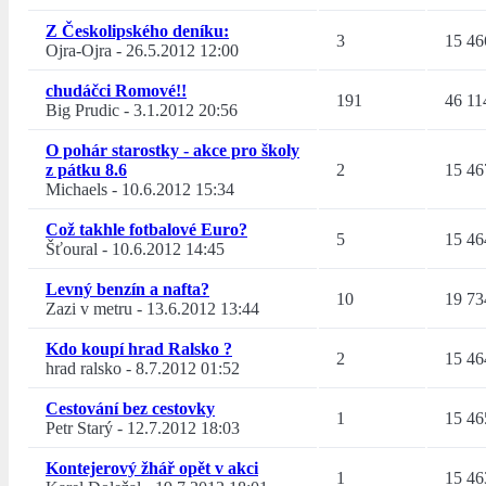
Z Českolipského deníku:
3
15 46
Ojra-Ojra
-
26.5.2012 12:00
chudáčci Romové!!
191
46 11
Big Prudic
-
3.1.2012 20:56
O pohár starostky - akce pro školy
z pátku 8.6
2
15 46
Michaels
-
10.6.2012 15:34
Což takhle fotbalové Euro?
5
15 46
Šťoural
-
10.6.2012 14:45
Levný benzín a nafta?
10
19 73
Zazi v metru
-
13.6.2012 13:44
Kdo koupí hrad Ralsko ?
2
15 46
hrad ralsko
-
8.7.2012 01:52
Cestování bez cestovky
1
15 46
Petr Starý
-
12.7.2012 18:03
Kontejerový žhář opět v akci
1
15 46