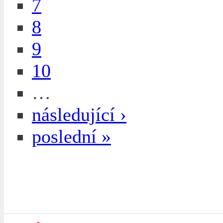
7
8
9
10
…
následující ›
poslední »