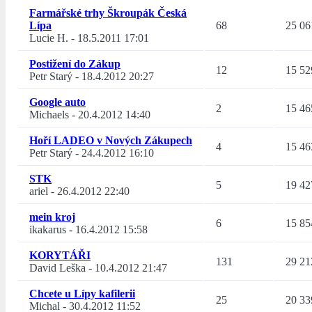
Farmářské trhy Škroupák Česká
Lípa
68
25 06
Lucie H.
-
18.5.2011 17:01
Postižení do Zákup
12
15 52
Petr Starý
-
18.4.2012 20:27
Google auto
2
15 46
Michaels
-
20.4.2012 14:40
Hoří LADEO v Nových Zákupech
4
15 46
Petr Starý
-
24.4.2012 16:10
STK
5
19 42
ariel
-
26.4.2012 22:40
mein kroj
6
15 85
ikakarus
-
16.4.2012 15:58
KORYTÁŘI
131
29 21
David Leška
-
10.4.2012 21:47
Chcete u Lípy kafilerii
25
20 33
Michal
-
30.4.2012 11:52