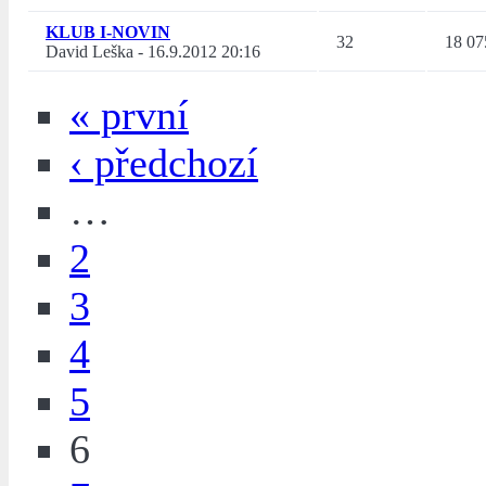
KLUB I-NOVIN
32
18 07
David Leška
-
16.9.2012 20:16
« první
‹ předchozí
…
2
3
4
5
6