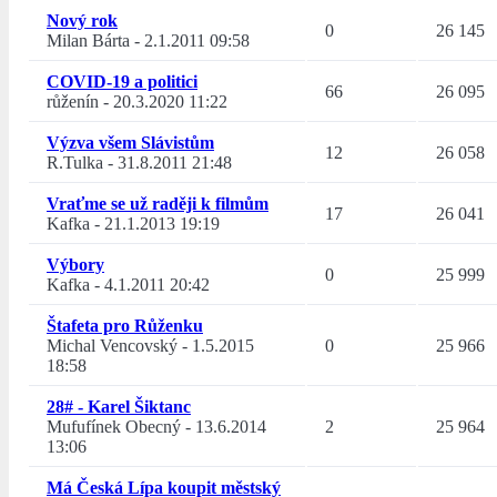
Nový rok
0
26 145
Milan Bárta
-
2.1.2011 09:58
COVID-19 a politici
66
26 095
růženín
-
20.3.2020 11:22
Výzva všem Slávistům
12
26 058
R.Tulka
-
31.8.2011 21:48
Vraťme se už raději k filmům
17
26 041
Kafka
-
21.1.2013 19:19
Výbory
0
25 999
Kafka
-
4.1.2011 20:42
Štafeta pro Růženku
Michal Vencovský
-
1.5.2015
0
25 966
18:58
28# - Karel Šiktanc
Mufufínek Obecný
-
13.6.2014
2
25 964
13:06
Má Česká Lípa koupit městský