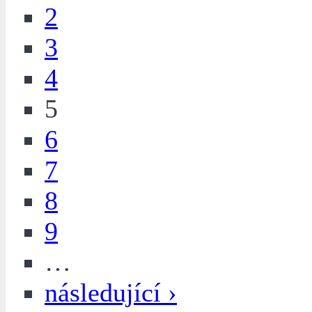
2
3
4
5
6
7
8
9
…
následující ›