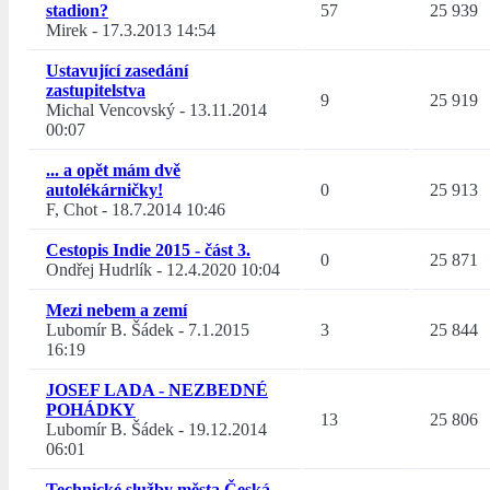
stadion?
57
25 939
Mirek
-
17.3.2013 14:54
Ustavující zasedání
zastupitelstva
9
25 919
Michal Vencovský
-
13.11.2014
00:07
... a opět mám dvě
autolékárničky!
0
25 913
F, Chot
-
18.7.2014 10:46
Cestopis Indie 2015 - část 3.
0
25 871
Ondřej Hudrlík
-
12.4.2020 10:04
Mezi nebem a zemí
Lubomír B. Šádek
-
7.1.2015
3
25 844
16:19
JOSEF LADA - NEZBEDNÉ
POHÁDKY
13
25 806
Lubomír B. Šádek
-
19.12.2014
06:01
Technické služby města Česká