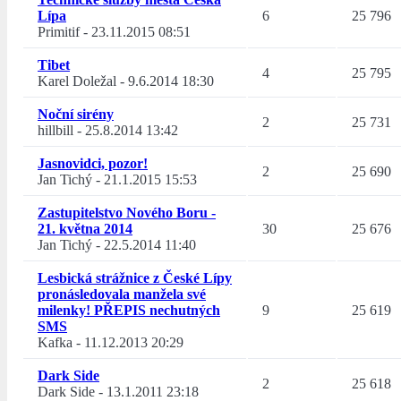
Lípa
6
25 796
Primitif
-
23.11.2015 08:51
Tibet
4
25 795
Karel Doležal
-
9.6.2014 18:30
Noční sirény
2
25 731
hillbill
-
25.8.2014 13:42
Jasnovidci, pozor!
2
25 690
Jan Tichý
-
21.1.2015 15:53
Zastupitelstvo Nového Boru -
21. května 2014
30
25 676
Jan Tichý
-
22.5.2014 11:40
Lesbická strážnice z České Lípy
pronásledovala manžela své
milenky! PŘEPIS nechutných
9
25 619
SMS
Kafka
-
11.12.2013 20:29
Dark Side
2
25 618
Dark Side
-
13.1.2011 23:18