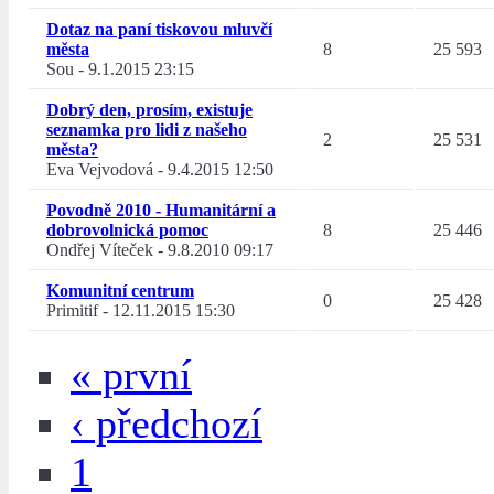
Dotaz na paní tiskovou mluvčí
města
8
25 593
Sou
-
9.1.2015 23:15
Dobrý den, prosím, existuje
seznamka pro lidi z našeho
2
25 531
města?
Eva Vejvodová
-
9.4.2015 12:50
Povodně 2010 - Humanitární a
dobrovolnická pomoc
8
25 446
Ondřej Víteček
-
9.8.2010 09:17
Komunitní centrum
0
25 428
Primitif
-
12.11.2015 15:30
« první
‹ předchozí
1