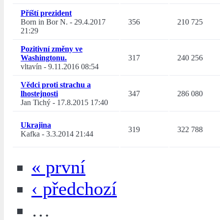
Příští prezident
Born in Bor N.
-
29.4.2017
356
210 725
21:29
Pozitivní změny ve
Washingtonu.
317
240 256
vltavín
-
9.11.2016 08:54
Vědci proti strachu a
lhostejnosti
347
286 080
Jan Tichý
-
17.8.2015 17:40
Ukrajina
319
322 788
Kafka
-
3.3.2014 21:44
« první
‹ předchozí
…