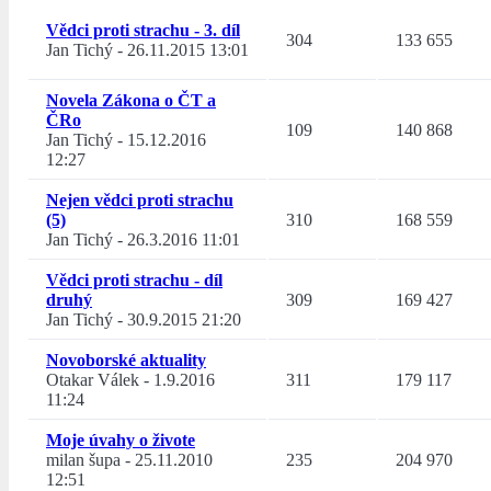
Vědci proti strachu - 3. díl
304
133 655
Jan Tichý
-
26.11.2015 13:01
Novela Zákona o ČT a
ČRo
109
140 868
Jan Tichý
-
15.12.2016
12:27
Nejen vědci proti strachu
(5)
310
168 559
Jan Tichý
-
26.3.2016 11:01
Vědci proti strachu - díl
druhý
309
169 427
Jan Tichý
-
30.9.2015 21:20
Novoborské aktuality
Otakar Válek
-
1.9.2016
311
179 117
11:24
Moje úvahy o živote
milan šupa
-
25.11.2010
235
204 970
12:51