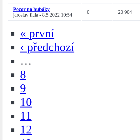
Pozor na bubáky
0
20 904
jaroslav fiala
-
8.5.2022 10:54
« první
‹ předchozí
…
8
9
10
11
12