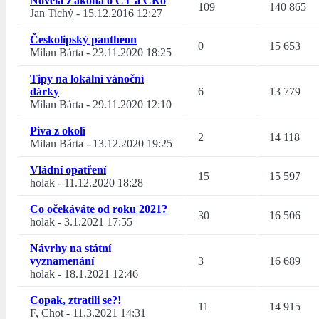
Novela Zákona o ČT a ČRo
109
140 865
Jan Tichý
-
15.12.2016 12:27
Českolipský pantheon
0
15 653
Milan Bárta
-
23.11.2020 18:25
Tipy na lokální vánoční
dárky
6
13 779
Milan Bárta
-
29.11.2020 12:10
Piva z okolí
2
14 118
Milan Bárta
-
13.12.2020 19:25
Vládní opatření
15
15 597
holak
-
11.12.2020 18:28
Co očekáváte od roku 2021?
30
16 506
holak
-
3.1.2021 17:55
Návrhy na státní
vyznamenání
3
16 689
holak
-
18.1.2021 12:46
Copak, ztratili se?!
11
14 915
F, Chot
-
11.3.2021 14:31