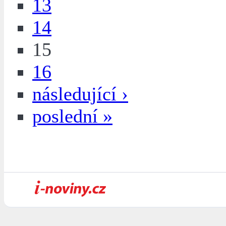
13
14
15
16
následující ›
poslední »