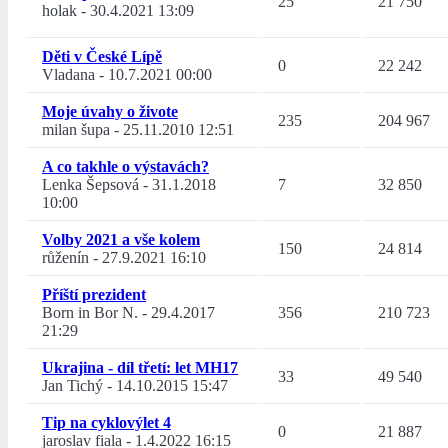
25
21 750
holak
-
30.4.2021 13:09
Děti v České Lípě
0
22 242
Vladana
-
10.7.2021 00:00
Moje úvahy o živote
235
204 967
milan šupa
-
25.11.2010 12:51
A co takhle o výstavách?
Lenka Šepsová
-
31.1.2018
7
32 850
10:00
Volby 2021 a vše kolem
150
24 814
růženín
-
27.9.2021 16:10
Příští prezident
Born in Bor N.
-
29.4.2017
356
210 723
21:29
Ukrajina - díl třetí: let MH17
33
49 540
Jan Tichý
-
14.10.2015 15:47
Tip na cyklovýlet 4
0
21 887
jaroslav fiala
-
1.4.2022 16:15