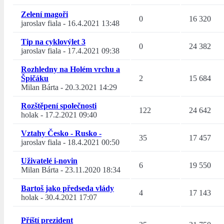
Zelení magoři
0
16 320
jaroslav fiala
-
16.4.2021 13:48
Tip na cyklovýlet 3
0
24 382
jaroslav fiala
-
17.4.2021 09:38
Rozhledny na Holém vrchu a
Špičáku
2
15 684
Milan Bárta
-
20.3.2021 14:29
Rozštěpení společnosti
122
24 642
holak
-
17.2.2021 09:40
Vztahy Česko - Rusko -
35
17 457
jaroslav fiala
-
18.4.2021 00:50
Uživatelé i-novin
6
19 550
Milan Bárta
-
23.11.2020 18:34
Bartoš jako předseda vlády
4
17 143
holak
-
30.4.2021 17:07
Příští prezident