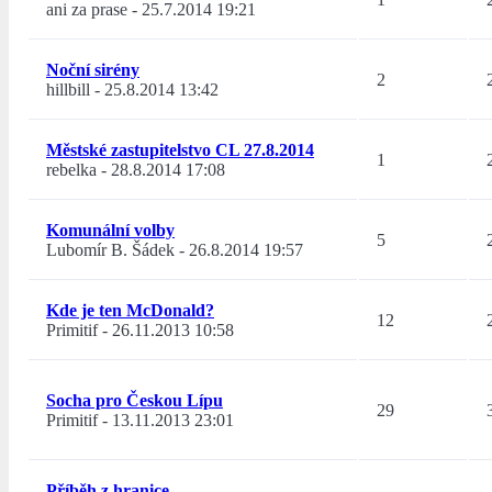
ani za prase
-
25.7.2014 19:21
Noční sirény
2
hillbill
-
25.8.2014 13:42
Městské zastupitelstvo CL 27.8.2014
1
rebelka
-
28.8.2014 17:08
Komunální volby
5
Lubomír B. Šádek
-
26.8.2014 19:57
Kde je ten McDonald?
12
Primitif
-
26.11.2013 10:58
Socha pro Českou Lípu
29
Primitif
-
13.11.2013 23:01
Příběh z hranice