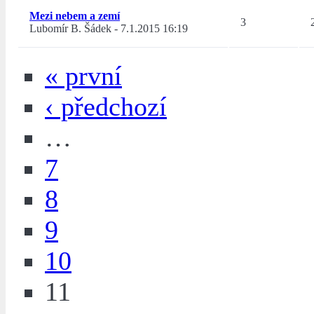
Mezi nebem a zemí
3
Lubomír B. Šádek
-
7.1.2015 16:19
« první
‹ předchozí
…
7
8
9
10
11