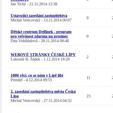
Jan Tichý
-
21.11.2014 12:38
Ustavující zasedání zastupitelstva
9
Michal Vencovský
-
13.11.2014 00:07
Dětské centrum Delfínek - program
pro veřejnost zdarma na prosinec
0
Dita Vohlídalová
-
28.11.2014 08:48
WEBOVÉ STRÁNKY ČESKÉ LÍPY
2
Lubomír B. Šádek
-
1.12.2014 18:28
1000 věcí, co se nám v Lípě líbí
11
Primitif
-
4.12.2014 09:55
2. zasedání zastupitelstva města Česká
Lípa
23
Michal Vencovský
-
27.11.2014 04:32