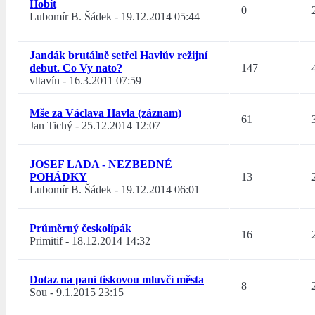
Hobit
0
Lubomír B. Šádek
-
19.12.2014 05:44
Jandák brutálně setřel Havlův režijní
debut. Co Vy nato?
147
vltavín
-
16.3.2011 07:59
Mše za Václava Havla (záznam)
61
Jan Tichý
-
25.12.2014 12:07
JOSEF LADA - NEZBEDNÉ
POHÁDKY
13
Lubomír B. Šádek
-
19.12.2014 06:01
Průměrný českolípák
16
Primitif
-
18.12.2014 14:32
Dotaz na paní tiskovou mluvčí města
8
Sou
-
9.1.2015 23:15