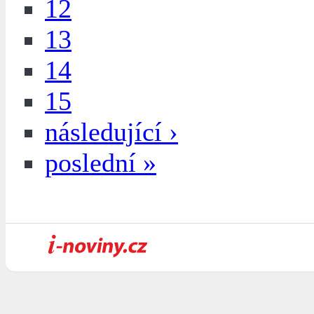
12
13
14
15
následující ›
poslední »