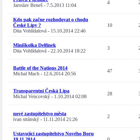
4
Jaroslav Beneš
-
7.5.2013 11:04
Kdo pak začne rozhodovat o chodu
České Lípy ?
10
Dita Vohlídalová
-
15.10.2014 22:46
Miniškolka Delfínek
3
Dita Vohlídalová
-
22.10.2014 18:22
Battle of the Nations 2014
47
Michal Mach
-
12.6.2014 20:56
Transparentní Česká Lípa
28
Michal Vencovský
-
1.10.2014 02:08
nové zastupitelstvo města
2
ivan stránský
-
11.11.2014 21:26
Ustavující zastupitelstvo Nového Boru
19.11.2014
0