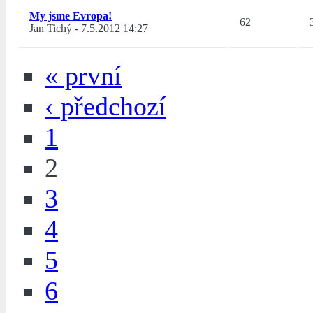
My jsme Evropa!
62
Jan Tichý
-
7.5.2012 14:27
« první
‹ předchozí
1
2
3
4
5
6