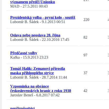
významem předčí Unionku
MAD
-
27.5.2011 00:43
Prezidentská volba - první kolo - soutěž
220
Lubomír B. Šádek
-
9.1.2013 00:51
Oslava nebo neoslava 28. října
82
Lubomír B. Šádek
-
22.10.2016 17:45
Předčasné volby
97
Kafka
-
15.9.2013 23:23
Tomáš Halík: Zemanovi přirostla
maska přihlouplého strýce
37
Lubomír B. Šádek
-
28.7.2014 11:44
Vzpomínka na obránce
československých hranic z roku 1938
42
Jaroslav Beneš
-
6.8.2017 07:42
nepřizpůsobiví