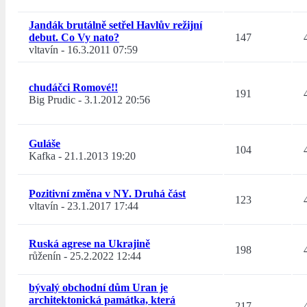
Jandák brutálně setřel Havlův režijní
debut. Co Vy nato?
147
vltavín
-
16.3.2011 07:59
chudáčci Romové!!
191
Big Prudic
-
3.1.2012 20:56
Guláše
104
Kafka
-
21.1.2013 19:20
Pozitivní změna v NY. Druhá část
123
vltavín
-
23.1.2017 17:44
Ruská agrese na Ukrajině
198
růženín
-
25.2.2022 12:44
bývalý obchodní dům Uran je
architektonická památka, která
217