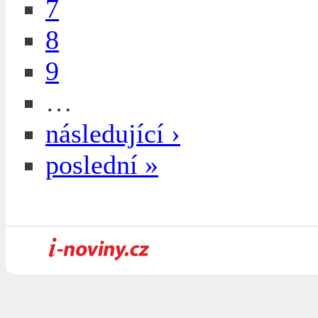
7
8
9
…
následující ›
poslední »