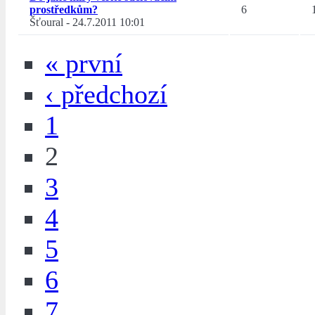
prostředkům?
6
Šťoural
-
24.7.2011 10:01
« první
‹ předchozí
1
2
3
4
5
6
7