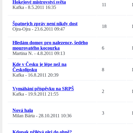
Hokejové mistrovství světa
11
Kafka
-
8.5.2011 16:35
Špatnejch zpráv není nikdy dost
18
Ojra-Ojra
-
23.6.2011 09:47
Hledám domov pro nalezence, šedého
mourovatého kocourka
6
Martina N.
-
4.8.2011 09:13
Kde v Česku je lépe než na
Českolipsku
8
Kafka
-
16.8.2011 20:39
Vymáhání příspěvku na SRPŠ
2
Kafka
-
19.9.2011 21:55
Nová hala
3
Milan Bárta
-
28.10.2011 10:36
Kdopak přilévá olej do ohně?