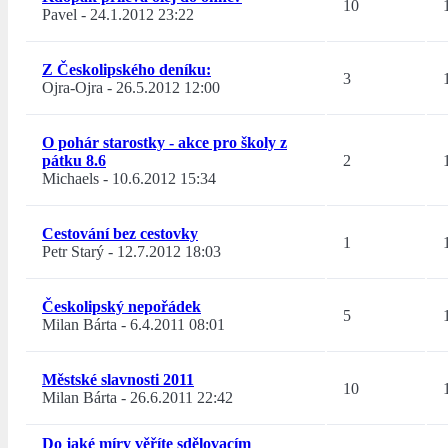
10
Pavel
-
24.1.2012 23:22
Z Českolipského deníku:
3
Ojra-Ojra
-
26.5.2012 12:00
O pohár starostky - akce pro školy z
pátku 8.6
2
Michaels
-
10.6.2012 15:34
Cestování bez cestovky
1
Petr Starý
-
12.7.2012 18:03
Českolipský nepořádek
5
Milan Bárta
-
6.4.2011 08:01
Městské slavnosti 2011
10
Milan Bárta
-
26.6.2011 22:42
Do jaké míry věříte sdělovacím