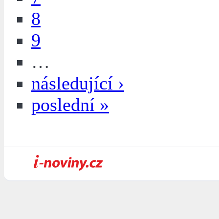
8
9
…
následující ›
poslední »