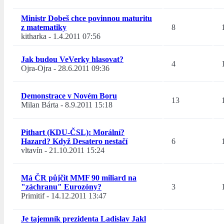
Ministr Dobeš chce povinnou maturitu
z matematiky
8
kitharka
-
1.4.2011 07:56
Jak budou VeVerky hlasovat?
4
Ojra-Ojra
-
28.6.2011 09:36
Demonstrace v Novém Boru
13
Milan Bárta
-
8.9.2011 15:18
Pithart (KDU-ČSL): Morální?
Hazard? Když Desatero nestačí
6
vltavín
-
21.10.2011 15:24
Má ČR půjčit MMF 90 miliard na
"záchranu" Eurozóny?
3
Primitif
-
14.12.2011 13:47
Je tajemník prezidenta Ladislav Jakl