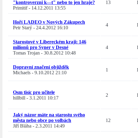
"kontroverzni k---t" nebo to jen hraje?
13
Primitif
-
14.12.2011 13:55
Hoří LADEO v Nových Zákupech
4
Petr Starý
-
24.4.2012 16:10
Starostové v Libereckém kraji: 146
milionů pro Syner v Desné
4
Tomas Trojan
-
30.8.2012 10:48
Dopravní značení objížděk
1
Michaels
-
9.10.2012 21:10
Osm tisíc pro učitele
2
hillbill
-
3.1.2011 10:17
Jaký názor máte na starostu svého
města nebo obce po volbách
12
Jiří Bláha
-
2.3.2011 14:49