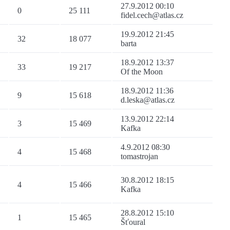
27.9.2012 00:10
0
25 111
fidel.cech@atlas.cz
19.9.2012 21:45
32
18 077
barta
18.9.2012 13:37
33
19 217
Of the Moon
18.9.2012 11:36
9
15 618
d.leska@atlas.cz
13.9.2012 22:14
3
15 469
Kafka
4.9.2012 08:30
4
15 468
tomastrojan
30.8.2012 18:15
4
15 466
Kafka
28.8.2012 15:10
1
15 465
Šťoural