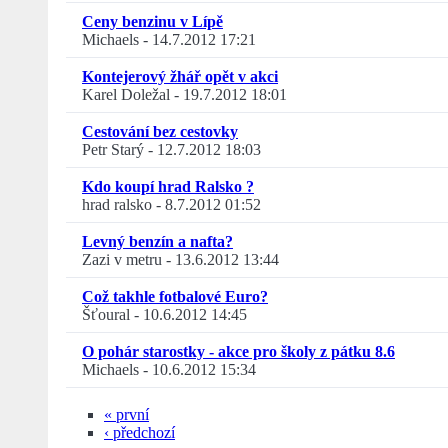
Ceny benzinu v Lípě
Michaels
-
14.7.2012 17:21
Kontejerový žhář opět v akci
Karel Doležal
-
19.7.2012 18:01
Cestování bez cestovky
Petr Starý
-
12.7.2012 18:03
Kdo koupí hrad Ralsko ?
hrad ralsko
-
8.7.2012 01:52
Levný benzín a nafta?
Zazi v metru
-
13.6.2012 13:44
Což takhle fotbalové Euro?
Šťoural
-
10.6.2012 14:45
O pohár starostky - akce pro školy z pátku 8.6
Michaels
-
10.6.2012 15:34
« první
‹ předchozí