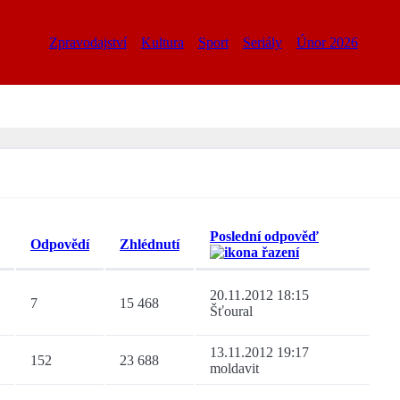
Zpravodajství
Kultura
Sport
Seriály
Únor 2026
Poslední odpověď
Odpovědí
Zhlédnutí
20.11.2012 18:15
7
15 468
Šťoural
13.11.2012 19:17
152
23 688
moldavit