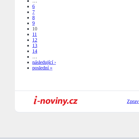
…
6
7
8
9
10
11
12
13
14
…
následující ›
poslední »
Zprav