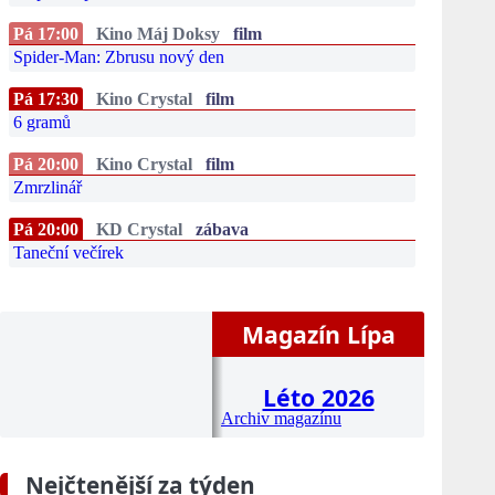
Pá 17:00
Kino Máj Doksy
film
Spider-Man: Zbrusu nový den
Pá 17:30
Kino Crystal
film
6 gramů
Pá 20:00
Kino Crystal
film
Zmrzlinář
Pá 20:00
KD Crystal
zábava
Taneční večírek
Magazín Lípa
Léto 2026
Archiv magazínu
Nejčtenější za týden