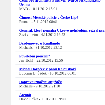
Cena pro architekta Přikryla- tvůrce českolipského
Uranu
MAD
-
10.11.2012 15:01
Činnost Městské policie v České Lípě
Frantan
-
5.11.2012 08:41
Generál, který pomáhá Uksovo nohsledům, sežral psa
Zazi v metru
-
4.11.2012 16:52
Bezdomovec u Kauflandu
Michaels
-
31.10.2012 23:12
Povolební poučení?
Jan Tichý
-
22.10.2012 15:56
Michal Horáček k panu Kalouskovi
Lubomír B. Šádek
-
16.10.2012 06:01
Dopravní značení objížděk
Michaels
-
9.10.2012 21:10
Atentát
David Leška
-
1.10.2012 19:40