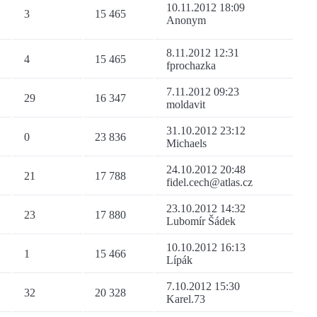
10.11.2012 18:09
3
15 465
Anonym
8.11.2012 12:31
4
15 465
fprochazka
7.11.2012 09:23
29
16 347
moldavit
31.10.2012 23:12
0
23 836
Michaels
24.10.2012 20:48
21
17 788
fidel.cech@atlas.cz
23.10.2012 14:32
23
17 880
Lubomír Šádek
10.10.2012 16:13
1
15 466
Lípák
7.10.2012 15:30
32
20 328
Karel.73