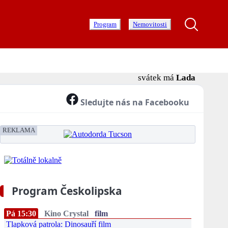
Program
Nemovitosti
svátek má
Lada
Sledujte nás na Facebooku
REKLAMA
Program Českolipska
Pá 15:30
Kino Crystal
film
Tlapková patrola: Dinosauří film