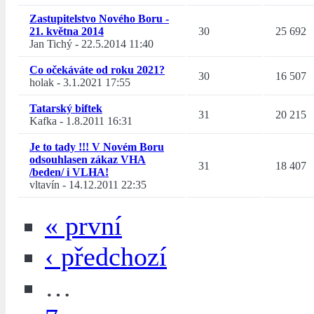
Zastupitelstvo Nového Boru -
21. května 2014
30
25 692
Jan Tichý
-
22.5.2014 11:40
Co očekáváte od roku 2021?
30
16 507
holak
-
3.1.2021 17:55
Tatarský biftek
31
20 215
Kafka
-
1.8.2011 16:31
Je to tady !!! V Novém Boru
odsouhlasen zákaz VHA
31
18 407
/beden/ i VLHA!
vltavín
-
14.12.2011 22:35
« první
‹ předchozí
…