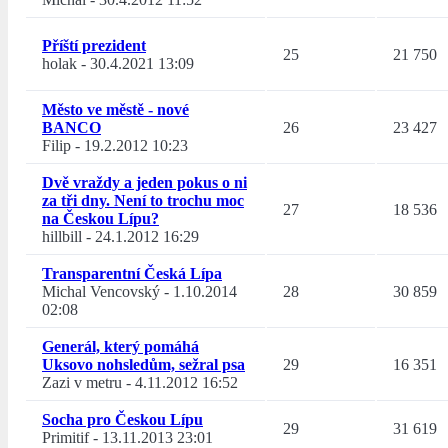
Příští prezident
25
21 750
holak
-
30.4.2021 13:09
Město ve městě - nové
BANCO
26
23 427
Filip
-
19.2.2012 10:23
Dvě vraždy a jeden pokus o ni
za tři dny. Není to trochu moc
27
18 536
na Českou Lípu?
hillbill
-
24.1.2012 16:29
Transparentní Česká Lípa
Michal Vencovský
-
1.10.2014
28
30 859
02:08
Generál, který pomáhá
Uksovo nohsledům, sežral psa
29
16 351
Zazi v metru
-
4.11.2012 16:52
Socha pro Českou Lípu
29
31 619
Primitif
-
13.11.2013 23:01