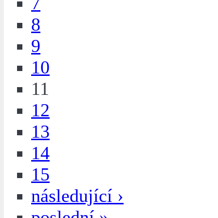
7
8
9
10
11
12
13
14
15
následující ›
poslední »