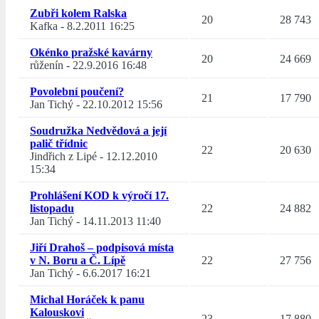
Zubři kolem Ralska
20
28 743
Kafka
-
8.2.2011 16:25
Okénko pražské kavárny
20
24 669
růženín
-
22.9.2016 16:48
Povolební poučení?
21
17 790
Jan Tichý
-
22.10.2012 15:56
Soudružka Nedvědová a její
palič třídnic
22
20 630
Jindřich z Lipé
-
12.12.2010
15:34
Prohlášení KOD k výročí 17.
listopadu
22
24 882
Jan Tichý
-
14.11.2013 11:40
Jiří Drahoš – podpisová místa
v N. Boru a Č. Lípě
22
27 756
Jan Tichý
-
6.6.2017 16:21
Michal Horáček k panu
Kalouskovi
23
17 880