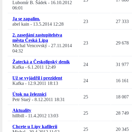
Lubomír B. Šádek
-
16.10.2012
06:01
Ja se zapalim.
23
27 333
abel kain
-
13.5.2014 12:28
2. zasedání zastupitelstva
města Česká Lípa
23
29 678
Michal Vencovský
-
27.11.2014
04:32
Žatecká a Českolipský deník
24
31 977
Kafka
-
6.1.2011 12:49
Už se vyjádřil i prezident
24
16 161
Kafka
-
12.9.2011 18:13
Útok na železnici
25
18 007
Petr Starý
-
8.12.2011 18:31
Aktuality
25
28 749
hillbill
-
11.4.2012 13:03
Chcete u Lípy kafilerii
25
20 345
Michal
-
30.4.2012 11:52