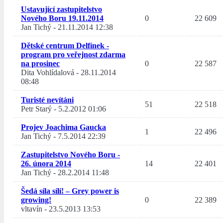
Ustavující zastupitelstvo
Nového Boru 19.11.2014
0
22 609
Jan Tichý
-
21.11.2014 12:38
Dětské centrum Delfínek -
program pro veřejnost zdarma
na prosinec
0
22 587
Dita Vohlídalová
-
28.11.2014
08:48
Turisté nevítáni
51
22 518
Petr Starý
-
5.2.2012 01:06
Projev Joachima Gaucka
1
22 496
Jan Tichý
-
7.5.2014 22:39
Zastupitelstvo Nového Boru -
26. února 2014
14
22 401
Jan Tichý
-
28.2.2014 11:48
Šedá síla sílí! – Grey power is
growing!
0
22 389
vltavín
-
23.5.2013 13:53