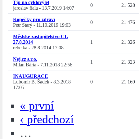
Tip na cyklovýlet
0
21 528
jaroslav fiala
-
13.7.2019 14:07
Kopečky pro zdraví
0
21 476
Petr Starý
-
11.10.2019 19:03
Městské zastupitelstvo CL
27.8.2014
1
21 326
rebelka
-
28.8.2014 17:08
Nej.cz s.r.o.
1
21 323
Milan Bárta
-
7.11.2018 22:56
INAUGURACE
Lubomír B. Šádek
-
8.3.2018
0
21 169
17:05
« první
‹ předchozí
…