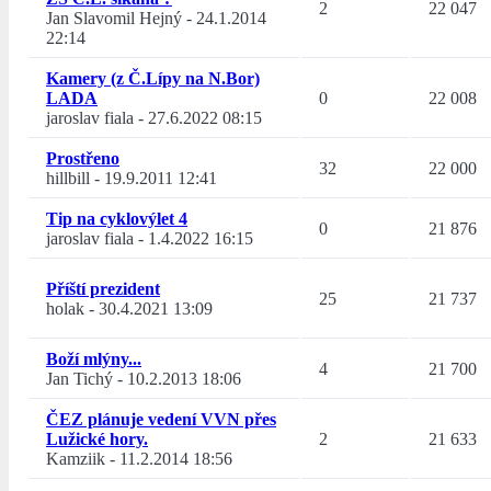
2
22 047
Jan Slavomil Hejný
-
24.1.2014
22:14
Kamery (z Č.Lípy na N.Bor)
LADA
0
22 008
jaroslav fiala
-
27.6.2022 08:15
Prostřeno
32
22 000
hillbill
-
19.9.2011 12:41
Tip na cyklovýlet 4
0
21 876
jaroslav fiala
-
1.4.2022 16:15
Příští prezident
25
21 737
holak
-
30.4.2021 13:09
Boží mlýny...
4
21 700
Jan Tichý
-
10.2.2013 18:06
ČEZ plánuje vedení VVN přes
Lužické hory.
2
21 633
Kamziik
-
11.2.2014 18:56