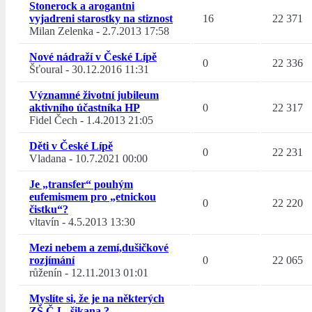
Stonerock a arogantni
vyjadreni starostky na stiznost
16
22 371
Milan Zelenka
-
2.7.2013 17:58
Nové nádraží v České Lípě
0
22 336
Šťoural
-
30.12.2016 11:31
Významné životní jubileum
aktivního účastníka HP
0
22 317
Fidel Čech
-
1.4.2013 21:05
Děti v České Lípě
0
22 231
Vladana
-
10.7.2021 00:00
Je „transfer“ pouhým
eufemismem pro „etnickou
0
22 220
čistku“?
vltavín
-
4.5.2013 13:30
Mezi nebem a zemí,dušičkové
rozjímání
0
22 065
růženín
-
12.11.2013 01:01
Myslíte si, že je na některých
ZŠ Č.L. šikana ?