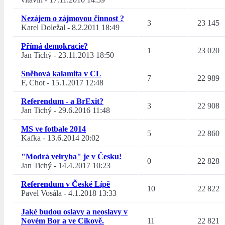
Nezájem o zájmovou činnost ?
3
23 145
Karel Doležal
-
8.2.2011 18:49
Přímá demokracie?
1
23 020
Jan Tichý
-
23.11.2013 18:50
Sněhová kalamita v CL
7
22 989
F, Chot
-
15.1.2017 12:48
Referendum - a BrExit?
3
22 908
Jan Tichý
-
29.6.2016 11:48
MS ve fotbale 2014
5
22 860
Kafka
-
13.6.2014 20:02
"Modrá velryba" je v Česku!
0
22 828
Jan Tichý
-
14.4.2017 10:23
Referendum v České Lípě
10
22 822
Pavel Vosála
-
4.1.2018 13:33
Jaké budou oslavy a neoslavy v
Novém Bor a ve Cikově.
11
22 821