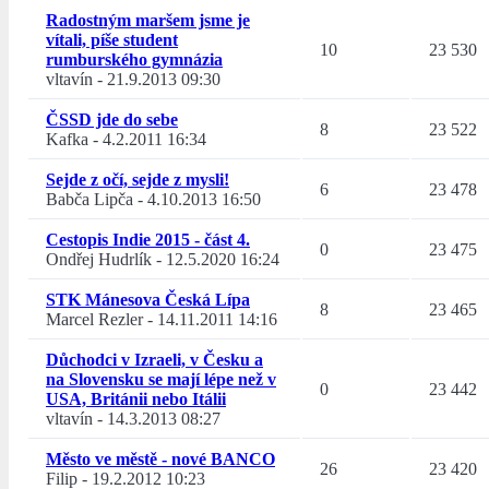
Radostným maršem jsme je
vítali, píše student
10
23 530
rumburského gymnázia
vltavín
-
21.9.2013 09:30
ČSSD jde do sebe
8
23 522
Kafka
-
4.2.2011 16:34
Sejde z očí, sejde z mysli!
6
23 478
Babča Lipča
-
4.10.2013 16:50
Cestopis Indie 2015 - část 4.
0
23 475
Ondřej Hudrlík
-
12.5.2020 16:24
STK Mánesova Česká Lípa
8
23 465
Marcel Rezler
-
14.11.2011 14:16
Důchodci v Izraeli, v Česku a
na Slovensku se mají lépe než v
0
23 442
USA, Británii nebo Itálii
vltavín
-
14.3.2013 08:27
Město ve městě - nové BANCO
26
23 420
Filip
-
19.2.2012 10:23