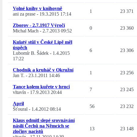
Volné knihy v knihovně
1
23 371
ani za prase
-
19.3.2015 17:14
Zborov - 2.7.1917 Výročí
0
23 360
Michal Mach
-
2.7.2013 09:52
Kulatý stůl v České Lípě měl
úspěch
6
23 306
Lubomír B. Šádek
-
1.4.2015
17:22
Chodník a kruháč v Okružní
1
23 256
Jan T.
-
23.1.2011 14:46
Tance kolem kuřete v hrnci
7
23 245
vltavín
-
17.9.2013 20:44
Apríl
56
23 232
Šťoural
-
1.4.2012 08:14
Klaus odmítl slepé srovnávání
násilí Čechů na Němcích se
13
23 148
zločiny nacistů
vltavín
-
17.11.2010 14:39