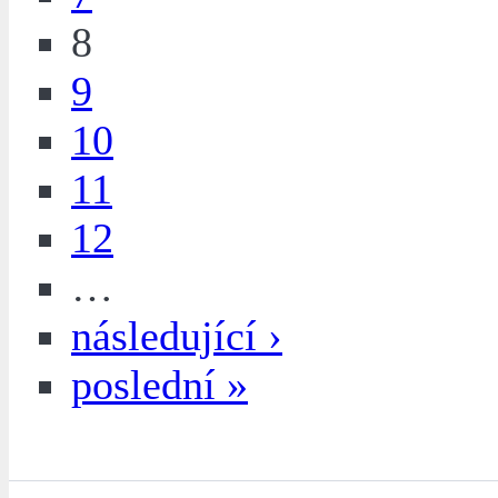
8
9
10
11
12
…
následující ›
poslední »