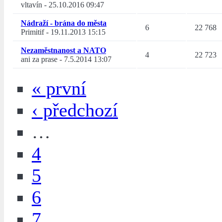
vltavín
-
25.10.2016 09:47
Nádraží - brána do města
6
22 768
Primitif
-
19.11.2013 15:15
Nezaměstnanost a NATO
4
22 723
ani za prase
-
7.5.2014 13:07
« první
‹ předchozí
…
4
5
6
7