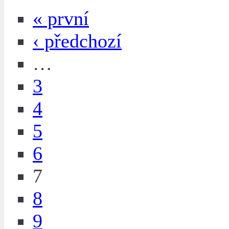
« první
‹ předchozí
…
3
4
5
6
7
8
9