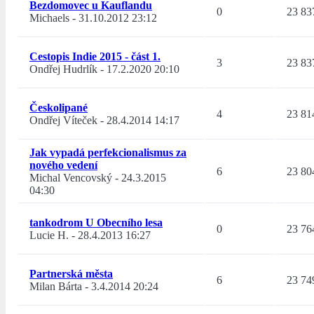
Bezdomovec u Kauflandu
0
23 83
Michaels
-
31.10.2012 23:12
Cestopis Indie 2015 - část 1.
3
23 83
Ondřej Hudrlík
-
17.2.2020 20:10
Českolipané
4
23 81
Ondřej Víteček
-
28.4.2014 14:17
Jak vypadá perfekcionalismus za
nového vedení
6
23 80
Michal Vencovský
-
24.3.2015
04:30
tankodrom U Obecního lesa
0
23 76
Lucie H.
-
28.4.2013 16:27
Partnerská města
6
23 74
Milan Bárta
-
3.4.2014 20:24