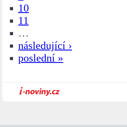
10
11
…
následující ›
poslední »