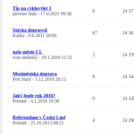
Tip na cyklovýlet 3
0
24 37
jaroslav fiala
-
17.4.2021 09:38
Stávka dopravců
67
24 36
Kafka
-
9.6.2011 20:09
naše město CL
2
24 35
ivan stránský
-
29.1.2016 11:32
Meziměstská doprava
8
24 34
Petr Starý
-
5.12.2010 20:12
Jaký bude rok 2016?
0
24 32
Primitif
-
4.1.2016 10:38
Referendum v České Lípě
4
24 26
Primitif
-
25.10.2013 08:21