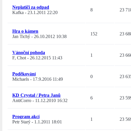
Neplatiči za odpad
8
23 71
Kafka
-
23.1.2011 22:20
Hra o kámen
152
23 68
Jan Tichý
-
26.10.2012 10:38
Vánoční pohoda
1
23 66
F, Chot
-
26.12.2015 11:43
Poděkování
0
23 63
Michaels
-
17.9.2016 11:49
KD Crystal / Petra Janů
6
23 59
AntiCorro
-
11.12.2010 16:32
Program akcí
1
23 56
Petr Starý
-
1.1.2011 18:01