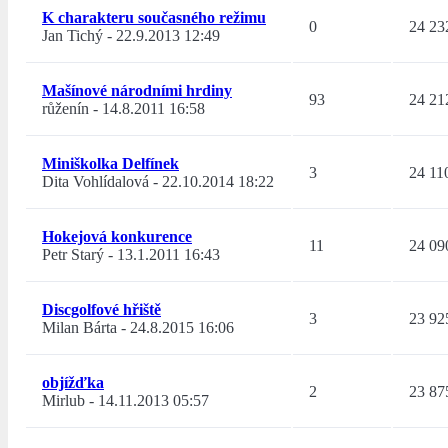
K charakteru současného režimu
0
24 23
Jan Tichý
-
22.9.2013 12:49
Mašínové národními hrdiny
93
24 21
růženín
-
14.8.2011 16:58
Miniškolka Delfínek
3
24 11
Dita Vohlídalová
-
22.10.2014 18:22
Hokejová konkurence
11
24 09
Petr Starý
-
13.1.2011 16:43
Discgolfové hřiště
3
23 92
Milan Bárta
-
24.8.2015 16:06
objížďka
2
23 87
Mirlub
-
14.11.2013 05:57