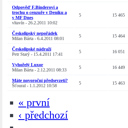
Odpověď F.Binderovi a
trochu o cenzuře v Deníku a
5
15 465
v MF Dnes
vltavín
-
26.2.2011 10:02
Českolipský nepořádek
5
15 464
Milan Bárta
-
6.4.2011 08:01
Českolipské nádraží
5
16 051
Petr Starý
-
15.4.2011 17:41
Vyhořelý Luxor
5
16 449
Milan Bárta
-
2.12.2011 08:33
Máte novoroční předsevzetí?
5
15 463
Šťoural
-
1.1.2012 10:58
« první
‹ předchozí
…