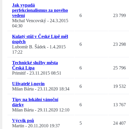
Jak vypadá
perfekcionalismus za nového
vedení
6
23 799
Michal Vencovský
-
24.3.2015
04:30
Kulatý stůl v České Lípě měl
úspěch
6
23 298
Lubomír B. Šádek
-
1.4.2015
17:22
Technické služby města
Česká Lípa
6
25 796
Primitif
-
23.11.2015 08:51
Uživatelé i-novin
6
19 532
Milan Bárta
-
23.11.2020 18:34
Tipy na lokální vánoční
dárky
6
13 767
Milan Bárta
-
29.11.2020 12:10
Výcvik psů
5
24 407
Martin
-
20.11.2010 19:37