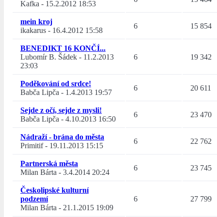
Kafka
-
15.2.2012 18:53
mein kroj
6
15 854
ikakarus
-
16.4.2012 15:58
BENEDIKT 16 KONČÍ...
Lubomír B. Šádek
-
11.2.2013
6
19 342
23:03
Poděkování od srdce!
6
20 611
Babča Lipča
-
1.4.2013 19:57
Sejde z očí, sejde z mysli!
6
23 470
Babča Lipča
-
4.10.2013 16:50
Nádraží - brána do města
6
22 762
Primitif
-
19.11.2013 15:15
Partnerská města
6
23 745
Milan Bárta
-
3.4.2014 20:24
Českolipské kulturní
podzemí
6
27 799
Milan Bárta
-
21.1.2015 19:09