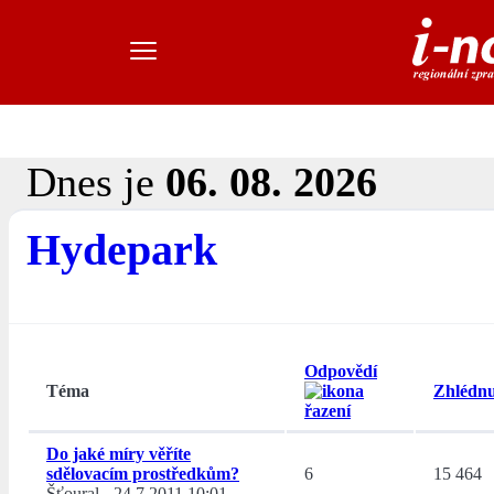
Dnes je
06. 08. 2026
Hydepark
Odpovědí
Téma
Zhlédnu
Do jaké míry věříte
sdělovacím prostředkům?
6
15 464
Šťoural
-
24.7.2011 10:01