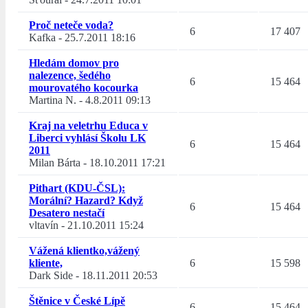
Proč neteče voda?
6
17 407
Kafka
-
25.7.2011 18:16
Hledám domov pro
nalezence, šedého
6
15 464
mourovatého kocourka
Martina N.
-
4.8.2011 09:13
Kraj na veletrhu Educa v
Liberci vyhlásí Školu LK
6
15 464
2011
Milan Bárta
-
18.10.2011 17:21
Pithart (KDU-ČSL):
Morální? Hazard? Když
6
15 464
Desatero nestačí
vltavín
-
21.10.2011 15:24
Vážená klientko,vážený
kliente,
6
15 598
Dark Side
-
18.11.2011 20:53
Štěnice v České Lípě
6
15 464