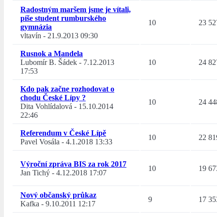
Radostným maršem jsme je vítali,
píše student rumburského
10
23 52
gymnázia
vltavín
-
21.9.2013 09:30
Rusnok a Mandela
Lubomír B. Šádek
-
7.12.2013
10
24 82
17:53
Kdo pak začne rozhodovat o
chodu České Lípy ?
10
24 44
Dita Vohlídalová
-
15.10.2014
22:46
Referendum v České Lípě
10
22 81
Pavel Vosála
-
4.1.2018 13:33
Výroční zpráva BIS za rok 2017
10
19 67
Jan Tichý
-
4.12.2018 17:07
Nový občanský průkaz
9
17 35
Kafka
-
9.10.2011 12:17