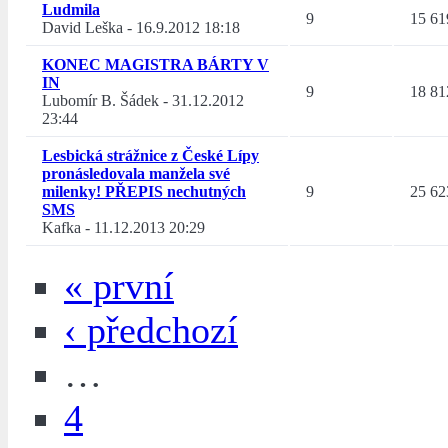
Ludmila
9
15 61
David Leška
-
16.9.2012 18:18
KONEC MAGISTRA BÁRTY V
IN
9
18 81
Lubomír B. Šádek
-
31.12.2012
23:44
Lesbická strážnice z České Lípy
pronásledovala manžela své
milenky! PŘEPIS nechutných
9
25 62
SMS
Kafka
-
11.12.2013 20:29
« první
‹ předchozí
…
4