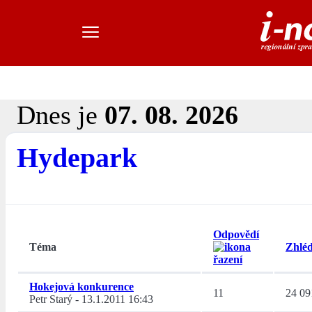
Dnes je
07. 08. 2026
Hydepark
Odpovědí
Téma
Zhléd
Hokejová konkurence
11
24 09
Petr Starý
-
13.1.2011 16:43