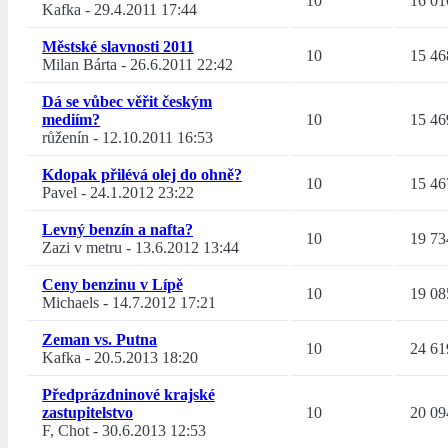
10
16 01
Kafka
-
29.4.2011 17:44
Městské slavnosti 2011
10
15 46
Milan Bárta
-
26.6.2011 22:42
Dá se vůbec věřit českým
mediím?
10
15 46
růženín
-
12.10.2011 16:53
Kdopak přilévá olej do ohně?
10
15 46
Pavel
-
24.1.2012 23:22
Levný benzín a nafta?
10
19 73
Zazi v metru
-
13.6.2012 13:44
Ceny benzinu v Lípě
10
19 08
Michaels
-
14.7.2012 17:21
Zeman vs. Putna
10
24 61
Kafka
-
20.5.2013 18:20
Předprázdninové krajské
zastupitelstvo
10
20 09
F, Chot
-
30.6.2013 12:53