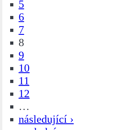
5
6
7
8
9
10
11
12
…
následující ›