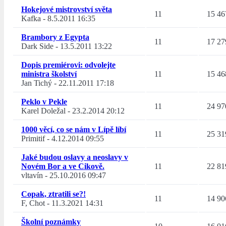
Hokejové mistrovství světa
11
15 46
Kafka
-
8.5.2011 16:35
Brambory z Egypta
11
17 27
Dark Side
-
13.5.2011 13:22
Dopis premiérovi: odvolejte
ministra školství
11
15 46
Jan Tichý
-
22.11.2011 17:18
Peklo v Pekle
11
24 97
Karel Doležal
-
23.2.2014 20:12
1000 věcí, co se nám v Lípě líbí
11
25 31
Primitif
-
4.12.2014 09:55
Jaké budou oslavy a neoslavy v
Novém Bor a ve Cikově.
11
22 81
vltavín
-
25.10.2016 09:47
Copak, ztratili se?!
11
14 90
F, Chot
-
11.3.2021 14:31
Školní poznámky