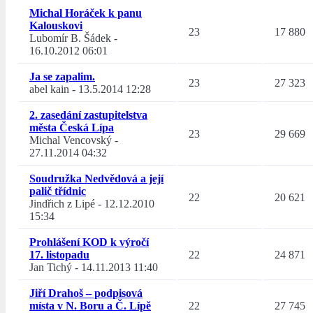
Michal Horáček k panu
Kalouskovi
23
17 880
Lubomír B. Šádek
-
16.10.2012 06:01
Ja se zapalim.
23
27 323
abel kain
-
13.5.2014 12:28
2. zasedání zastupitelstva
města Česká Lípa
23
29 669
Michal Vencovský
-
27.11.2014 04:32
Soudružka Nedvědová a její
palič třídnic
22
20 621
Jindřich z Lipé
-
12.12.2010
15:34
Prohlášení KOD k výročí
17. listopadu
22
24 871
Jan Tichý
-
14.11.2013 11:40
Jiří Drahoš – podpisová
místa v N. Boru a Č. Lípě
22
27 745