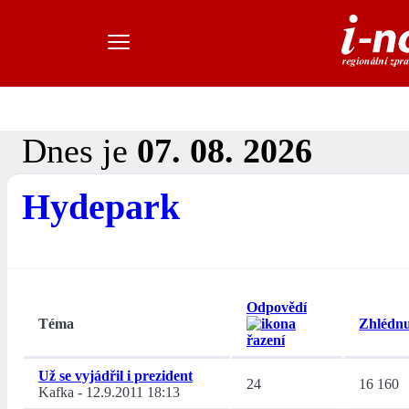
Dnes je
07. 08. 2026
Hydepark
Odpovědí
Téma
Zhlédnu
Už se vyjádřil i prezident
24
16 160
Kafka
-
12.9.2011 18:13