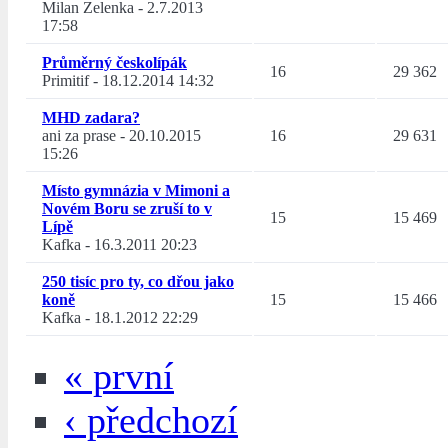
Milan Zelenka
-
2.7.2013
17:58
Průměrný českolípák
16
29 362
Primitif
-
18.12.2014 14:32
MHD zadara?
ani za prase
-
20.10.2015
16
29 631
15:26
Místo gymnázia v Mimoni a
Novém Boru se zruší to v
15
15 469
Lípě
Kafka
-
16.3.2011 20:23
250 tisíc pro ty, co dřou jako
koně
15
15 466
Kafka
-
18.1.2012 22:29
« první
‹ předchozí