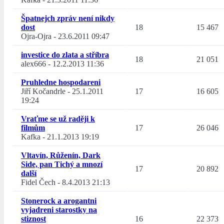
Špatnejch zpráv není nikdy
dost
18
15 467
Ojra-Ojra
-
23.6.2011 09:47
investice do zlata a stříbra
18
21 051
alex666
-
12.2.2013 11:36
Pruhledne hospodareni
Jiří Kočandrle
-
25.1.2011
17
16 605
19:24
Vraťme se už raději k
filmům
17
26 046
Kafka
-
21.1.2013 19:19
Vltavín, Růženín, Dark
Side, pan Tichý a mnozí
17
20 892
další
Fidel Čech
-
8.4.2013 21:13
Stonerock a arogantni
vyjadreni starostky na
stiznost
16
22 373