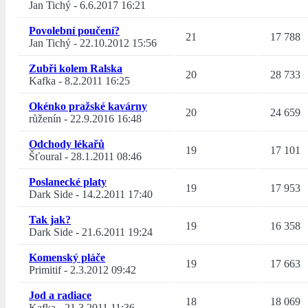
Jan Tichý
-
6.6.2017 16:21
Povolební poučení?
21
17 788
Jan Tichý
-
22.10.2012 15:56
Zubři kolem Ralska
20
28 733
Kafka
-
8.2.2011 16:25
Okénko pražské kavárny
20
24 659
růženín
-
22.9.2016 16:48
Odchody lékařů
19
17 101
Šťoural
-
28.1.2011 08:46
Poslanecké platy
19
17 953
Dark Side
-
14.2.2011 17:40
Tak jak?
19
16 358
Dark Side
-
21.6.2011 19:24
Komenský pláče
19
17 663
Primitif
-
2.3.2012 09:42
Jod a radiace
18
18 069
Kafka
-
21.3.2011 11:36