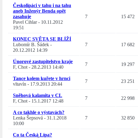
Českolipáci v tahu i na tahu
aneb Inženýr Benda opět
zasahuje
7
15 472
Pavel Cihlar
-
10.11.2012
19:51
KONEC SVĚTA SE BLÍŽÍ
Lubomír B. Šádek
-
7
17 682
20.12.2012 14:39
Únorové zastupitelstvo kraje
7
19 297
F, Chot
-
28.2.2013 14:40
Tance kolem kuřete v hrnci
7
23 251
vltavín
-
17.9.2013 20:44
Sněhová kalamita v CL
7
22 998
F, Chot
-
15.1.2017 12:48
A co takhle o výstavách?
Lenka Šepsová
-
31.1.2018
7
32 850
10:00
Co ta Česká Lípa?