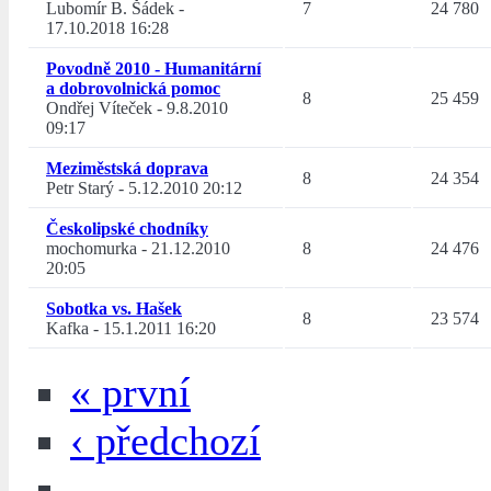
Lubomír B. Šádek
-
7
24 780
17.10.2018 16:28
Povodně 2010 - Humanitární
a dobrovolnická pomoc
8
25 459
Ondřej Víteček
-
9.8.2010
09:17
Meziměstská doprava
8
24 354
Petr Starý
-
5.12.2010 20:12
Českolipské chodníky
mochomurka
-
21.12.2010
8
24 476
20:05
Sobotka vs. Hašek
8
23 574
Kafka
-
15.1.2011 16:20
« první
‹ předchozí
…