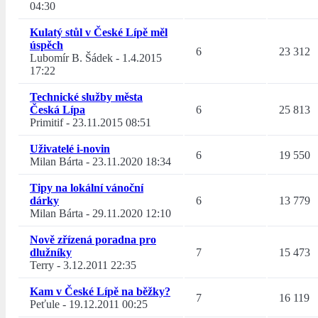
04:30
Kulatý stůl v České Lípě měl
úspěch
6
23 312
Lubomír B. Šádek
-
1.4.2015
17:22
Technické služby města
Česká Lípa
6
25 813
Primitif
-
23.11.2015 08:51
Uživatelé i-novin
6
19 550
Milan Bárta
-
23.11.2020 18:34
Tipy na lokální vánoční
dárky
6
13 779
Milan Bárta
-
29.11.2020 12:10
Nově zřízená poradna pro
dlužníky
7
15 473
Terry
-
3.12.2011 22:35
Kam v České Lípě na běžky?
7
16 119
Peťule
-
19.12.2011 00:25