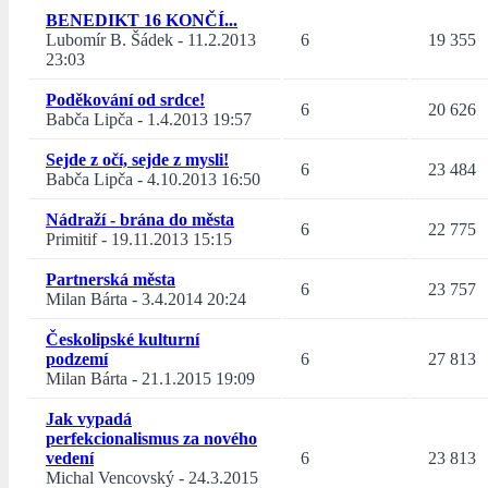
BENEDIKT 16 KONČÍ...
Lubomír B. Šádek
-
11.2.2013
6
19 355
23:03
Poděkování od srdce!
6
20 626
Babča Lipča
-
1.4.2013 19:57
Sejde z očí, sejde z mysli!
6
23 484
Babča Lipča
-
4.10.2013 16:50
Nádraží - brána do města
6
22 775
Primitif
-
19.11.2013 15:15
Partnerská města
6
23 757
Milan Bárta
-
3.4.2014 20:24
Českolipské kulturní
podzemí
6
27 813
Milan Bárta
-
21.1.2015 19:09
Jak vypadá
perfekcionalismus za nového
vedení
6
23 813
Michal Vencovský
-
24.3.2015