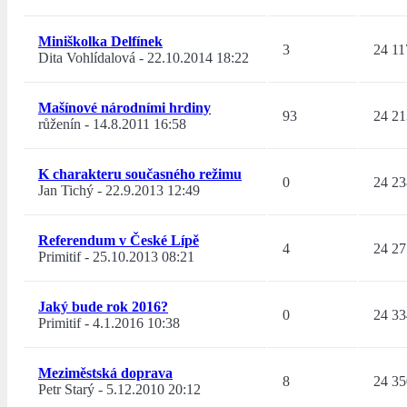
Miniškolka Delfínek
3
24 11
Dita Vohlídalová
-
22.10.2014 18:22
Mašínové národními hrdiny
93
24 21
růženín
-
14.8.2011 16:58
K charakteru současného režimu
0
24 23
Jan Tichý
-
22.9.2013 12:49
Referendum v České Lípě
4
24 27
Primitif
-
25.10.2013 08:21
Jaký bude rok 2016?
0
24 33
Primitif
-
4.1.2016 10:38
Meziměstská doprava
8
24 35
Petr Starý
-
5.12.2010 20:12