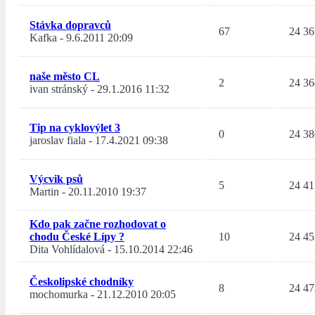
Stávka dopravců
67
24 36
Kafka
-
9.6.2011 20:09
naše město CL
2
24 36
ivan stránský
-
29.1.2016 11:32
Tip na cyklovýlet 3
0
24 38
jaroslav fiala
-
17.4.2021 09:38
Výcvik psů
5
24 41
Martin
-
20.11.2010 19:37
Kdo pak začne rozhodovat o
chodu České Lípy ?
10
24 45
Dita Vohlídalová
-
15.10.2014 22:46
Českolipské chodníky
8
24 47
mochomurka
-
21.12.2010 20:05