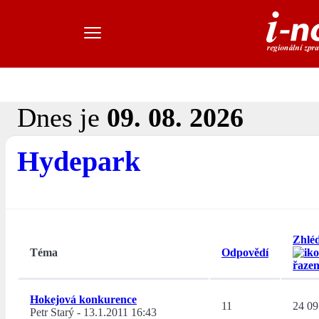
Dnes je
09. 08. 2026
Hydepark
Zhlé
Téma
Odpovědí
Hokejová konkurence
11
24 09
Petr Starý
-
13.1.2011 16:43