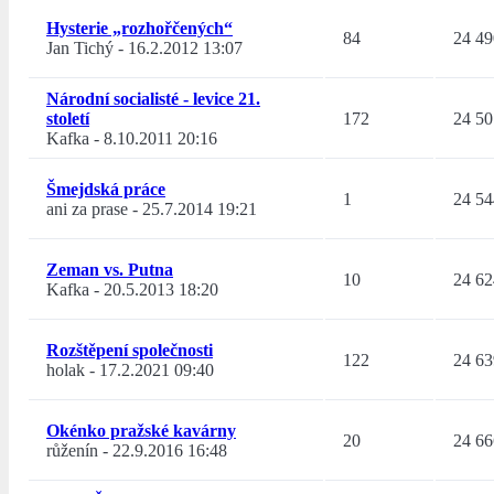
Hysterie „rozhořčených“
84
24 49
Jan Tichý
-
16.2.2012 13:07
Národní socialisté - levice 21.
století
172
24 50
Kafka
-
8.10.2011 20:16
Šmejdská práce
1
24 54
ani za prase
-
25.7.2014 19:21
Zeman vs. Putna
10
24 62
Kafka
-
20.5.2013 18:20
Rozštěpení společnosti
122
24 63
holak
-
17.2.2021 09:40
Okénko pražské kavárny
20
24 66
růženín
-
22.9.2016 16:48