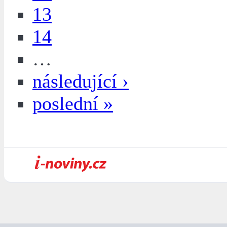
13
14
…
následující ›
poslední »