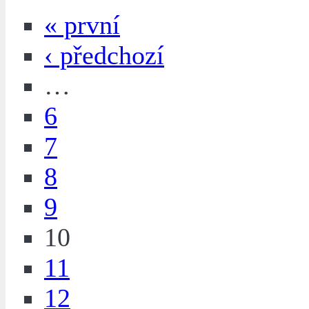
« první
‹ předchozí
…
6
7
8
9
10
11
12