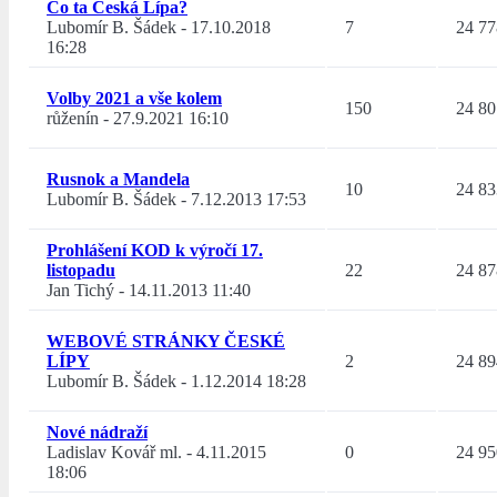
Co ta Česká Lípa?
Lubomír B. Šádek
-
17.10.2018
7
24 77
16:28
Volby 2021 a vše kolem
150
24 80
růženín
-
27.9.2021 16:10
Rusnok a Mandela
10
24 83
Lubomír B. Šádek
-
7.12.2013 17:53
Prohlášení KOD k výročí 17.
listopadu
22
24 87
Jan Tichý
-
14.11.2013 11:40
WEBOVÉ STRÁNKY ČESKÉ
LÍPY
2
24 89
Lubomír B. Šádek
-
1.12.2014 18:28
Nové nádraží
Ladislav Kovář ml.
-
4.11.2015
0
24 95
18:06