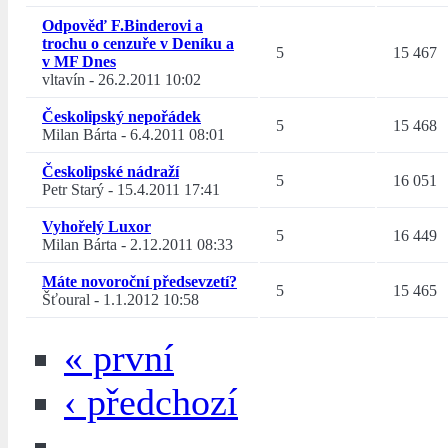
Odpověď F.Binderovi a
trochu o cenzuře v Deníku a
5
15 467
v MF Dnes
vltavín
-
26.2.2011 10:02
Českolipský nepořádek
5
15 468
Milan Bárta
-
6.4.2011 08:01
Českolipské nádraží
5
16 051
Petr Starý
-
15.4.2011 17:41
Vyhořelý Luxor
5
16 449
Milan Bárta
-
2.12.2011 08:33
Máte novoroční předsevzetí?
5
15 465
Šťoural
-
1.1.2012 10:58
« první
‹ předchozí
…