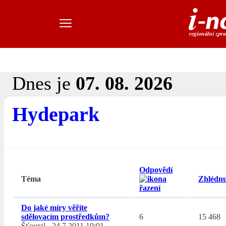
Dnes je
07. 08. 2026
Hydepark
Odpovědí
Téma
Zhlédnu
Do jaké míry věříte
sdělovacím prostředkům?
6
15 468
Šťoural
-
24.7.2011 10:01