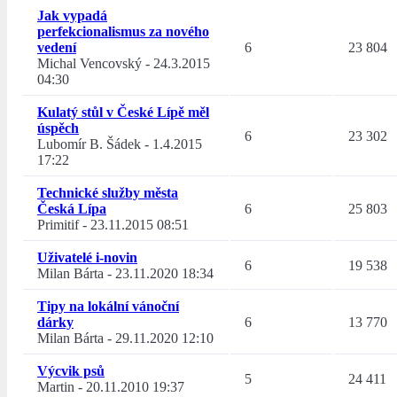
Jak vypadá
perfekcionalismus za nového
vedení
6
23 804
Michal Vencovský
-
24.3.2015
04:30
Kulatý stůl v České Lípě měl
úspěch
6
23 302
Lubomír B. Šádek
-
1.4.2015
17:22
Technické služby města
Česká Lípa
6
25 803
Primitif
-
23.11.2015 08:51
Uživatelé i-novin
6
19 538
Milan Bárta
-
23.11.2020 18:34
Tipy na lokální vánoční
dárky
6
13 770
Milan Bárta
-
29.11.2020 12:10
Výcvik psů
5
24 411
Martin
-
20.11.2010 19:37