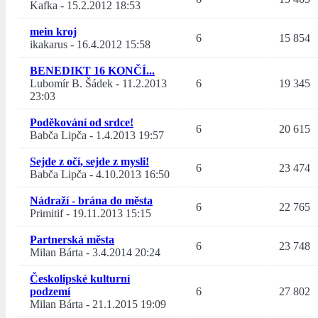
Kafka
-
15.2.2012 18:53
mein kroj
6
15 854
ikakarus
-
16.4.2012 15:58
BENEDIKT 16 KONČÍ...
Lubomír B. Šádek
-
11.2.2013
6
19 345
23:03
Poděkování od srdce!
6
20 615
Babča Lipča
-
1.4.2013 19:57
Sejde z očí, sejde z mysli!
6
23 474
Babča Lipča
-
4.10.2013 16:50
Nádraží - brána do města
6
22 765
Primitif
-
19.11.2013 15:15
Partnerská města
6
23 748
Milan Bárta
-
3.4.2014 20:24
Českolipské kulturní
podzemí
6
27 802
Milan Bárta
-
21.1.2015 19:09