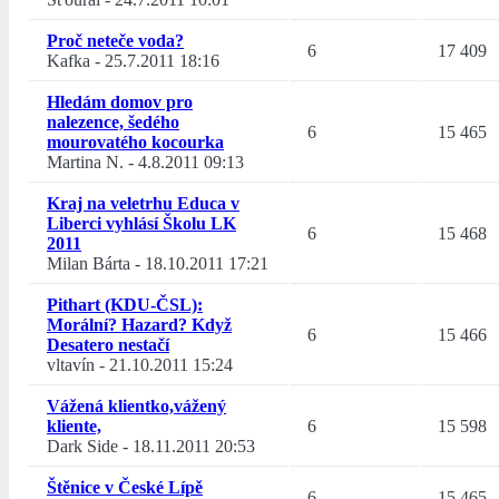
Proč neteče voda?
6
17 409
Kafka
-
25.7.2011 18:16
Hledám domov pro
nalezence, šedého
6
15 465
mourovatého kocourka
Martina N.
-
4.8.2011 09:13
Kraj na veletrhu Educa v
Liberci vyhlásí Školu LK
6
15 468
2011
Milan Bárta
-
18.10.2011 17:21
Pithart (KDU-ČSL):
Morální? Hazard? Když
6
15 466
Desatero nestačí
vltavín
-
21.10.2011 15:24
Vážená klientko,vážený
kliente,
6
15 598
Dark Side
-
18.11.2011 20:53
Štěnice v České Lípě
6
15 465