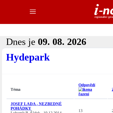
Dnes je
09. 08. 2026
Hydepark
Odpovědí
Téma
JOSEF LADA - NEZBEDNÉ
POHÁDKY
13
Lubomír B. Šádek
-
19.12.2014