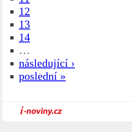
12
13
14
…
následující ›
poslední »