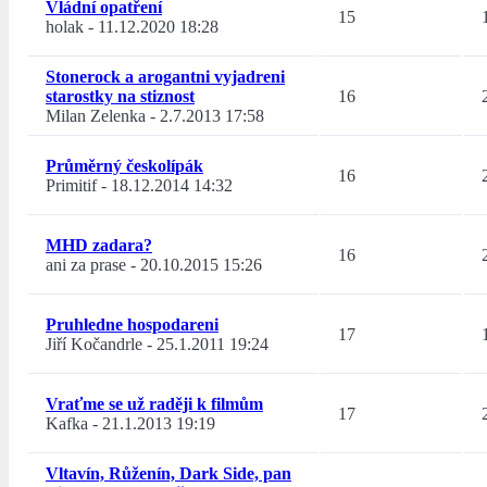
Vládní opatření
15
holak
-
11.12.2020 18:28
Stonerock a arogantni vyjadreni
starostky na stiznost
16
Milan Zelenka
-
2.7.2013 17:58
Průměrný českolípák
16
Primitif
-
18.12.2014 14:32
MHD zadara?
16
ani za prase
-
20.10.2015 15:26
Pruhledne hospodareni
17
Jiří Kočandrle
-
25.1.2011 19:24
Vraťme se už raději k filmům
17
Kafka
-
21.1.2013 19:19
Vltavín, Růženín, Dark Side, pan