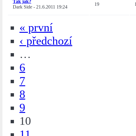
Tak jak?
19
Dark Side
-
21.6.2011 19:24
« první
‹ předchozí
…
6
7
8
9
10
11