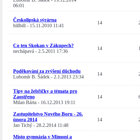
06:01
Českolipská sýrárna
14
hillbill
-
15.11.2010 11:41
Co ten Skokan v Zákupech?
14
nechápavá
-
2.5.2011 17:36
Poděkování za zvýšení důchodu
14
Lubomír B. Šádek
-
2.1.2013 23:34
Tipy na žebříčky a témata pro
Zaostřeno
14
Milan Bárta
-
16.12.2013 19:11
Zastupitelstvo Nového Boru - 26.
února 2014
14
Jan Tichý
-
28.2.2014 11:48
Místo gymnázia v Mimoni a