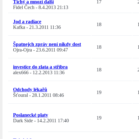
Tichý a mnozí další
17
Fidel Čech
-
8.4.2013 21:13
Jod a radiace
18
Kafka
-
21.3.2011 11:36
Špatnejch zpráv není nikdy dost
18
Ojra-Ojra
-
23.6.2011 09:47
investice do zlata a stříbra
18
alex666
-
12.2.2013 11:36
Odchody lékařů
19
Šťoural
-
28.1.2011 08:46
Poslanecké platy
19
Dark Side
-
14.2.2011 17:40