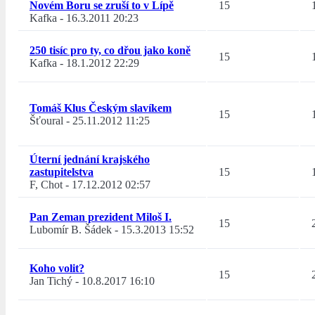
Novém Boru se zruší to v Lípě
15
Kafka
-
16.3.2011 20:23
250 tisíc pro ty, co dřou jako koně
15
Kafka
-
18.1.2012 22:29
Tomáš Klus Českým slavíkem
15
Šťoural
-
25.11.2012 11:25
Úterní jednání krajského
zastupitelstva
15
F, Chot
-
17.12.2012 02:57
Pan Zeman prezident Miloš I.
15
Lubomír B. Šádek
-
15.3.2013 15:52
Koho volit?
15
Jan Tichý
-
10.8.2017 16:10