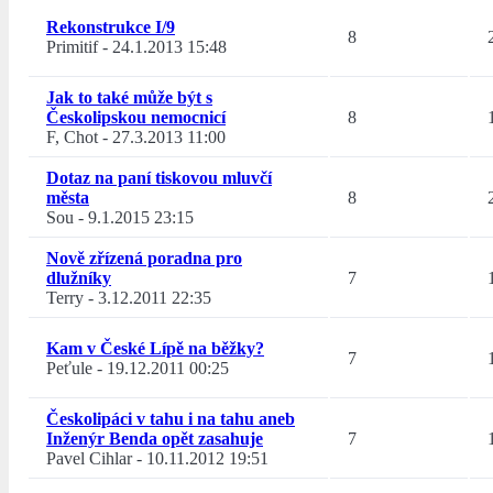
Rekonstrukce I/9
8
Primitif
-
24.1.2013 15:48
Jak to také může být s
Českolipskou nemocnicí
8
F, Chot
-
27.3.2013 11:00
Dotaz na paní tiskovou mluvčí
města
8
Sou
-
9.1.2015 23:15
Nově zřízená poradna pro
dlužníky
7
Terry
-
3.12.2011 22:35
Kam v České Lípě na běžky?
7
Peťule
-
19.12.2011 00:25
Českolipáci v tahu i na tahu aneb
Inženýr Benda opět zasahuje
7
Pavel Cihlar
-
10.11.2012 19:51