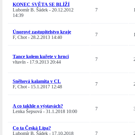
KONEC SVĚTA SE BLÍŽÍ
Lubomír B. Šádek
-
20.12.2012
7
14:39
Únorové zastupitelstvo kraje
7
F, Chot
-
28.2.2013 14:40
Tance kolem kuřete v hrnci
7
vltavín
-
17.9.2013 20:44
Sněhová kalamita v CL
7
F, Chot
-
15.1.2017 12:48
A co takhle o výstavách?
7
Lenka Šepsová
-
31.1.2018 10:00
Co ta Česká Lípa?
Lubomír B. Šádek
-
17.10.2018
7