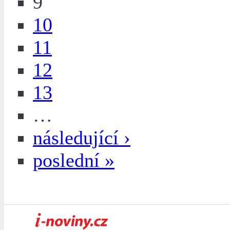
9
10
11
12
13
…
následující ›
poslední »