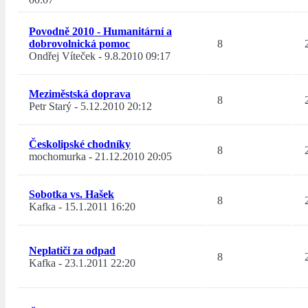
Povodně 2010 - Humanitární a
dobrovolnická pomoc
8
Ondřej Víteček
-
9.8.2010 09:17
Meziměstská doprava
8
Petr Starý
-
5.12.2010 20:12
Českolipské chodníky
8
mochomurka
-
21.12.2010 20:05
Sobotka vs. Hašek
8
Kafka
-
15.1.2011 16:20
Neplatiči za odpad
8
Kafka
-
23.1.2011 22:20