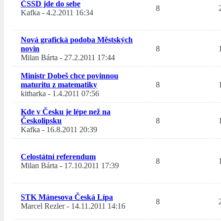
ČSSD jde do sebe
8
Kafka
-
4.2.2011 16:34
Nová grafická podoba Městských
novin
8
Milan Bárta
-
27.2.2011 17:44
Ministr Dobeš chce povinnou
maturitu z matematiky
8
kitharka
-
1.4.2011 07:56
Kde v Česku je lépe než na
Českolipsku
8
Kafka
-
16.8.2011 20:39
Celostátní referendum
8
Milan Bárta
-
17.10.2011 17:39
STK Mánesova Česká Lípa
8
Marcel Rezler
-
14.11.2011 14:16