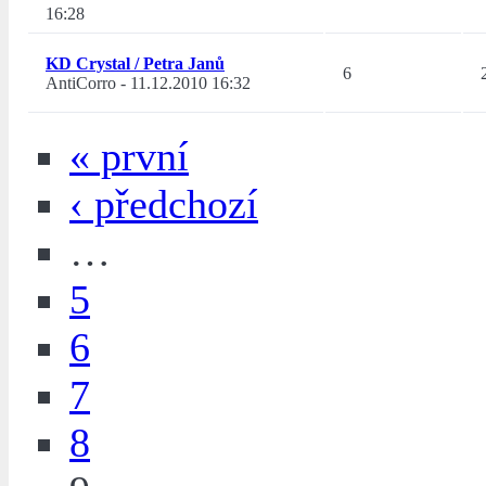
16:28
KD Crystal / Petra Janů
6
AntiCorro
-
11.12.2010 16:32
« první
‹ předchozí
…
5
6
7
8