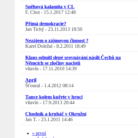
Sněhová kalamita v CL
F, Chot
-
15.1.2017 12:48
Přímá demokracie?
Jan Tichý
-
23.11.2013 18:50
Nezájem o zájmovou činnost ?
Karel Doležal
-
8.2.2011 18:49
Klaus odmítl slepé srovnávání násilí Čechů na
Němcích se zločiny nacistů
vltavín
-
17.11.2010 14:39
Apríl
Šťoural
-
1.4.2012 08:14
Tance kolem kuřete v hrnci
vltavín
-
17.9.2013 20:44
Chodník a kruháč v Okružní
Jan T.
-
23.1.2011 14:46
« první