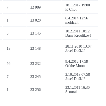
18.1.2017 19:00
7
22 989
F. Chot
6.4.2014 12:56
1
23 020
moldavit
10.2.2011 10:12
3
23 145
Dana Kroulíková
28.11.2010 13:07
13
23 148
Josef Doškář
9.4.2012 17:59
56
23 232
Of the Moon
2.10.2013 07:58
7
23 245
Josef Doškář
23.1.2011 16:30
1
23 256
Šťoural