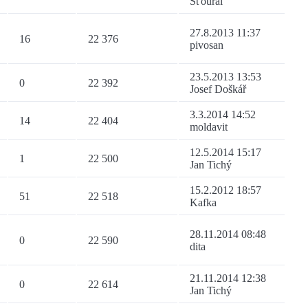
Šťoural
27.8.2013 11:37
16
22 376
pivosan
23.5.2013 13:53
0
22 392
Josef Doškář
3.3.2014 14:52
14
22 404
moldavit
12.5.2014 15:17
1
22 500
Jan Tichý
15.2.2012 18:57
51
22 518
Kafka
28.11.2014 08:48
0
22 590
dita
21.11.2014 12:38
0
22 614
Jan Tichý