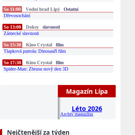
So 11:00
Vodní hrad Lipý
Ostatní
Dřevosochání
So 13:00
Doksy
slavnosti
Zámecké slavnosti
So 15:30
Kino Crystal
film
Tlapková patrola: Dinosauří film
So 17:30
Kino Crystal
film
Spider-Man: Zbrusu nový den 3D
Magazín Lípa
Léto 2026
Archiv magazínu
Nejčtenější za týden