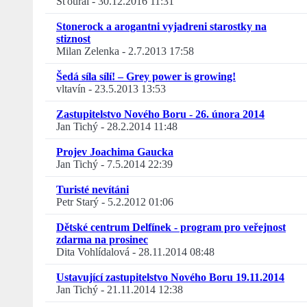
Šťoural
-
30.12.2016 11:31
Stonerock a arogantni vyjadreni starostky na
stiznost
Milan Zelenka
-
2.7.2013 17:58
Šedá síla sílí! – Grey power is growing!
vltavín
-
23.5.2013 13:53
Zastupitelstvo Nového Boru - 26. února 2014
Jan Tichý
-
28.2.2014 11:48
Projev Joachima Gaucka
Jan Tichý
-
7.5.2014 22:39
Turisté nevítáni
Petr Starý
-
5.2.2012 01:06
Dětské centrum Delfínek - program pro veřejnost
zdarma na prosinec
Dita Vohlídalová
-
28.11.2014 08:48
Ustavující zastupitelstvo Nového Boru 19.11.2014
Jan Tichý
-
21.11.2014 12:38