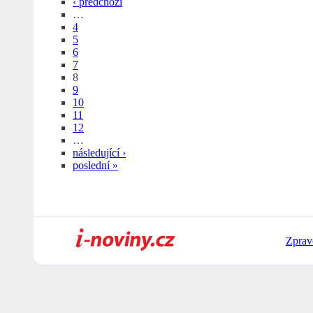
‹ předchozí
…
4
5
6
7
8
9
10
11
12
…
následující ›
poslední »
Zprav