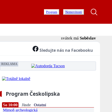
Program
Nemovitosti
svátek má
Soběslav
Sledujte nás na Facebooku
REKLAMA
Program Českolipska
So 10:00
Jinde
Ostatní
Mimoň archeologická