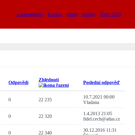
Zpravodajství
Kultura
Sport
Seriály
Únor 2026
Zhlédnutí
Odpovědí
Poslední odpověď
10.7.2021 00:00
0
22 235
Vladana
1.4.2013 21:05
0
22 320
fidel.cech@atlas.cz
30.12.2016 11:31
0
22 340