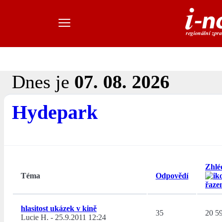
Dnes je
07. 08. 2026
Hydepark
Zhlé
Téma
Odpovědí
hlasitost ukázek v kině
35
20 5
Lucie H.
-
25.9.2011 12:24