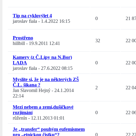
Tip na cyklovýlet 4
0
21 8
jaroslav fiala
-
1.4.2022 16:15
Prostřeno
32
22 0
hillbill
-
19.9.2011 12:41
Kamery (z Č.Lípy na N.Bor)
LADA
0
22 0
jaroslav fiala
-
27.6.2022 08:15
Myslíte si, že je na některých ZŠ
Č.L. šikana ?
2
22 0
Jan Slavomil Hejný
-
24.1.2014
22:14
Mezi nebem a zemí,dušičkové
rozjímání
0
22 0
růženín
-
12.11.2013 01:01
Je „transfer“ pouhým eufemismem
pro „etnickou čistku“?
0
22 2