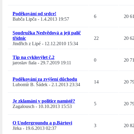
Poděkování od srdce!
6
20 6
Babča Lipča
-
1.4.2013 19:57
Soudružka Nedvědová a její palič
třídnic
22
20 6
Jindřich z Lipé
-
12.12.2010 15:34
Tip na cyklovýlet č.2
0
20 7
jaroslav fiala
-
29.7.2019 19:11
Poděkování za zvýšení důchodu
14
20 7
Lubomír B. Šádek
-
2.1.2013 23:34
Je zklamání v politice namístě?
5
20 7
Zagalousch
-
10.10.2013 15:53
O Undergroundu a p.Bártovi
3
20 8
Jirka
-
19.6.2013 02:37