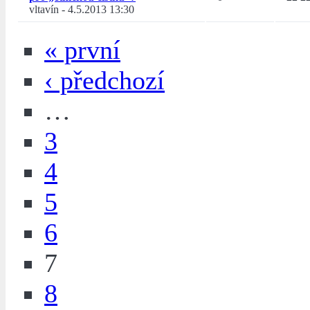
vltavín
-
4.5.2013 13:30
« první
‹ předchozí
…
3
4
5
6
7
8