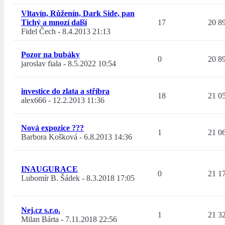
Vltavín, Růženín, Dark Side, pan
Tichý a mnozí další
17
20 8
Fidel Čech
-
8.4.2013 21:13
Pozor na bubáky
0
20 8
jaroslav fiala
-
8.5.2022 10:54
investice do zlata a stříbra
18
21 0
alex666
-
12.2.2013 11:36
Nová expozice ???
1
21 0
Barbora Košková
-
6.8.2013 14:36
INAUGURACE
0
21 1
Lubomír B. Šádek
-
8.3.2018 17:05
Nej.cz s.r.o.
1
21 3
Milan Bárta
-
7.11.2018 22:56