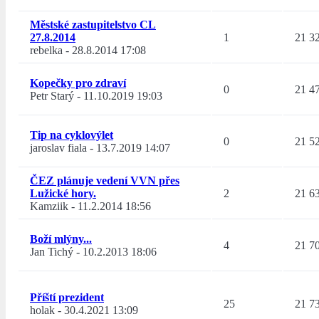
Městské zastupitelstvo CL
27.8.2014
1
21 3
rebelka
-
28.8.2014 17:08
Kopečky pro zdraví
0
21 4
Petr Starý
-
11.10.2019 19:03
Tip na cyklovýlet
0
21 5
jaroslav fiala
-
13.7.2019 14:07
ČEZ plánuje vedení VVN přes
Lužické hory.
2
21 6
Kamziik
-
11.2.2014 18:56
Boží mlýny...
4
21 7
Jan Tichý
-
10.2.2013 18:06
Příští prezident
25
21 7
holak
-
30.4.2021 13:09