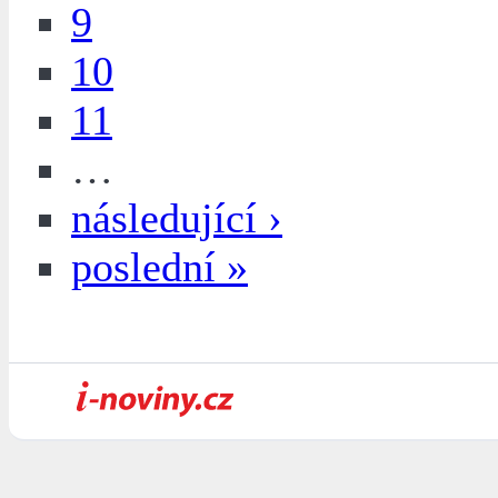
9
10
11
…
následující ›
poslední »