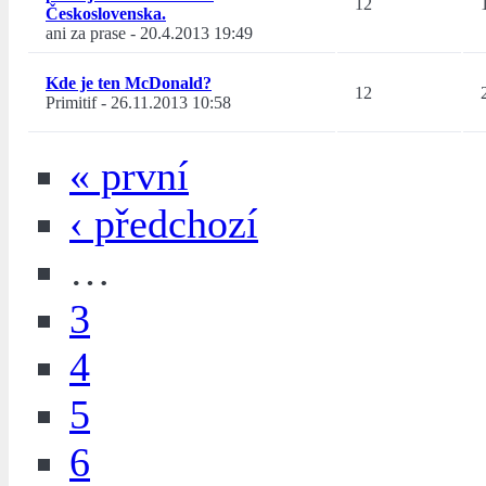
12
Československa.
ani za prase
-
20.4.2013 19:49
Kde je ten McDonald?
12
Primitif
-
26.11.2013 10:58
« první
‹ předchozí
…
3
4
5
6