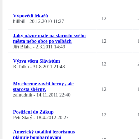
Výpovědi lékařů
12
hillbill
-
20.12.2010 11:27
Jaký názor máte na starostu svého
města nebo obce po volbách
12
Jiří Bláha
-
2.3.2011 14:49
Výzva všem Slávistům
12
R.Tulka
-
31.8.2011 21:48
My chceme zavřít herny , ale
starosta sběrny.
12
zahradník
-
14.11.2011 22:40
Postižení do Zákup
12
Petr Starý
-
18.4.2012 20:27
Americký totalitní terorismus
plánuje bombardování