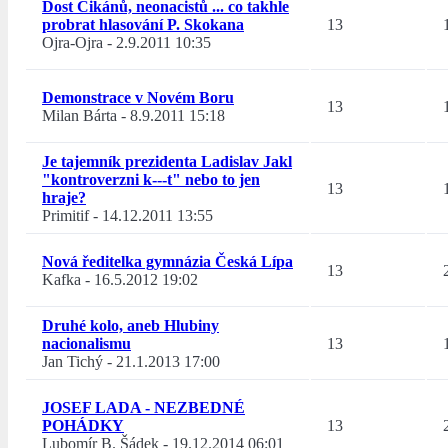
Dost Cikánů, neonacistů ... co takhle
probrat hlasování P. Skokana
13
Ojra-Ojra
-
2.9.2011 10:35
Demonstrace v Novém Boru
13
Milan Bárta
-
8.9.2011 15:18
Je tajemník prezidenta Ladislav Jakl
"kontroverzni k---t" nebo to jen
13
hraje?
Primitif
-
14.12.2011 13:55
Nová ředitelka gymnázia Česká Lípa
13
Kafka
-
16.5.2012 19:02
Druhé kolo, aneb Hlubiny
nacionalismu
13
Jan Tichý
-
21.1.2013 17:00
JOSEF LADA - NEZBEDNÉ
POHÁDKY
13
Lubomír B. Šádek
-
19.12.2014 06:01