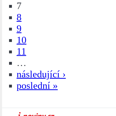
7
8
9
10
11
…
následující ›
poslední »