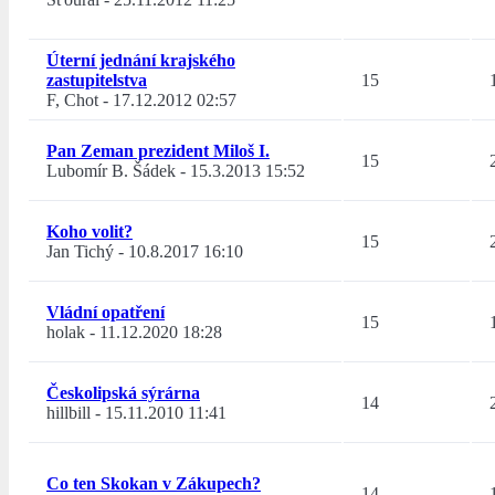
Úterní jednání krajského
zastupitelstva
15
F, Chot
-
17.12.2012 02:57
Pan Zeman prezident Miloš I.
15
Lubomír B. Šádek
-
15.3.2013 15:52
Koho volit?
15
Jan Tichý
-
10.8.2017 16:10
Vládní opatření
15
holak
-
11.12.2020 18:28
Českolipská sýrárna
14
hillbill
-
15.11.2010 11:41
Co ten Skokan v Zákupech?
14