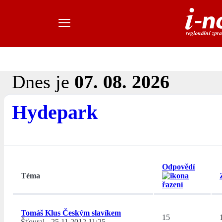
Dnes je
07. 08. 2026
Hydepark
Odpovědí
Téma
Tomáš Klus Českým slavíkem
15
Šťoural
-
25.11.2012 11:25