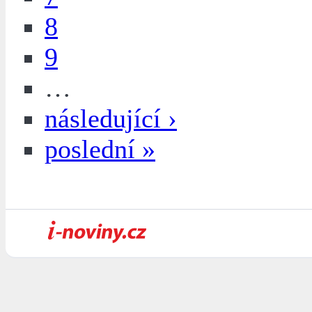
8
9
…
následující ›
poslední »