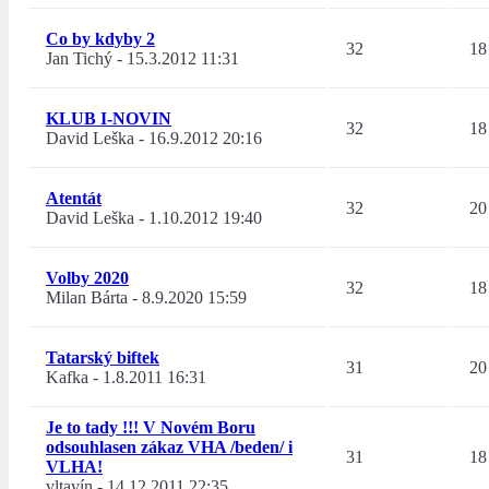
Co by kdyby 2
32
18
Jan Tichý
-
15.3.2012 11:31
KLUB I-NOVIN
32
18
David Leška
-
16.9.2012 20:16
Atentát
32
20
David Leška
-
1.10.2012 19:40
Volby 2020
32
18
Milan Bárta
-
8.9.2020 15:59
Tatarský biftek
31
20
Kafka
-
1.8.2011 16:31
Je to tady !!! V Novém Boru
odsouhlasen zákaz VHA /beden/ i
31
18
VLHA!
vltavín
-
14.12.2011 22:35