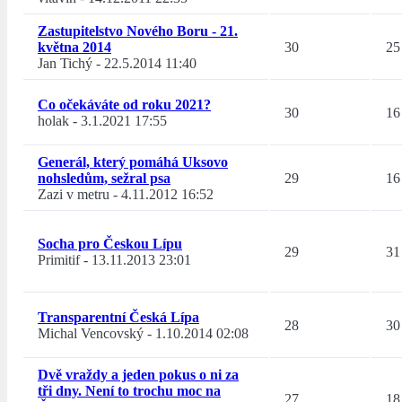
Zastupitelstvo Nového Boru - 21.
května 2014
30
25
Jan Tichý
-
22.5.2014 11:40
Co očekáváte od roku 2021?
30
16
holak
-
3.1.2021 17:55
Generál, který pomáhá Uksovo
nohsledům, sežral psa
29
16
Zazi v metru
-
4.11.2012 16:52
Socha pro Českou Lípu
29
31
Primitif
-
13.11.2013 23:01
Transparentní Česká Lípa
28
30
Michal Vencovský
-
1.10.2014 02:08
Dvě vraždy a jeden pokus o ni za
tři dny. Není to trochu moc na
27
18