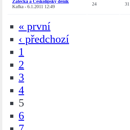
Žatecká a Českolipský deník
24
31
Kafka
-
6.1.2011 12:49
« první
‹ předchozí
1
2
3
4
5
6
7