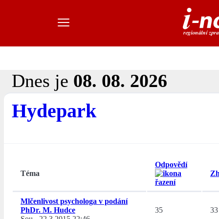
Dnes je
08. 08. 2026
Hydepark
Odpovědí
Téma
Zh
Mlčenlivost psychologa v podání
PhDr. M. Hudce
35
33
Sou
-
22.3.2015 22:46