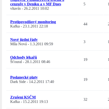
cenzuře v Deníku a v MF Dnes
5
vltavín
-
26.2.2011 10:02
Protipovodňový monitoring
44
Kafka
-
23.1.2011 22:18
Nové jízdní řády
3
Míla Nová
-
1.3.2011 09:59
Odchody lékařů
19
Šťoural
-
28.1.2011 08:46
Poslanecké platy
19
Dark Side
-
14.2.2011 17:40
Zrušení KSČM
32
Kafka
-
15.2.2011 19:13