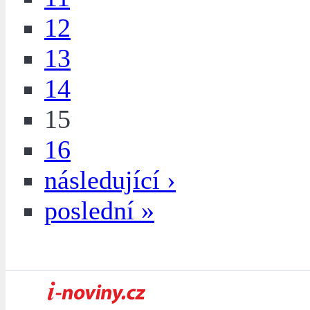
12
13
14
15
16
následující ›
poslední »