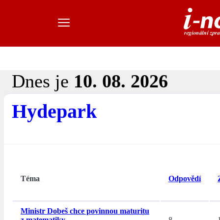
Dnes je
10. 08. 2026
Hydepark
Téma
Odpovědí
Ministr Dobeš chce povinnou maturitu
z matematiky
8