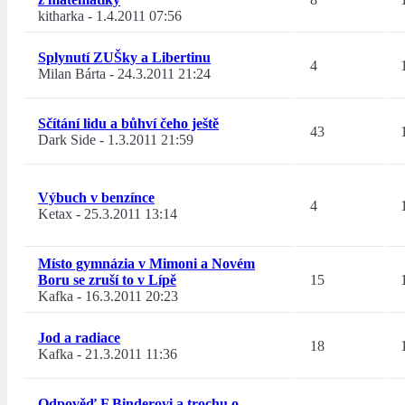
kitharka
-
1.4.2011 07:56
Splynutí ZUŠky a Libertinu
4
Milan Bárta
-
24.3.2011 21:24
Sčítání lidu a bůhví čeho ještě
43
Dark Side
-
1.3.2011 21:59
Výbuch v benzínce
4
Ketax
-
25.3.2011 13:14
Místo gymnázia v Mimoni a Novém
Boru se zruší to v Lípě
15
Kafka
-
16.3.2011 20:23
Jod a radiace
18
Kafka
-
21.3.2011 11:36
Odpověď F.Binderovi a trochu o