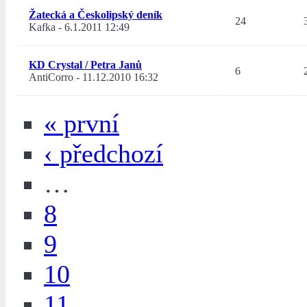
Žatecká a Českolipský deník
24
Kafka
-
6.1.2011 12:49
KD Crystal / Petra Janů
6
AntiCorro
-
11.12.2010 16:32
« první
‹ předchozí
…
8
9
10
11