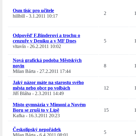
Osm tisíc pro učitele
2
hillbill
-
3.1.2011 10:17
Odpověď F.Binderovi a trochu o
cenzuře v Deníku a v MF Dnes
5
vltavín
-
26.2.2011 10:02
Nová grafická podoba Městských
novin
8
Milan Bárta
-
27.2.2011 17:44
Jaký názor máte na starostu svého
města nebo obce po volbách
12
Jiří Bláha
-
2.3.2011 14:49
Místo gymnázia v Mimoni a Novém
Boru se zruší to v Lípě
15
Kafka
-
16.3.2011 20:23
Českolipský nepořádek
5
Milan Bárta
-
6.4.2011 08:01