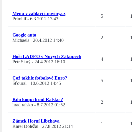
Menu v záhlaví i-noviny.cz
5
Primitif
-
6.3.2012 13:43
Google auto
2
Michaels
-
20.4.2012 14:40
Hoří LADEO v Nových Zákupech
4
Petr Starý
-
24.4.2012 16:10
Což takhle fotbalové Euro?
5
Šťoural
-
10.6.2012 14:45
Kdo koupí hrad Ralsko ?
2
hrad ralsko
-
8.7.2012 01:52
Zámek Horní Libchava
1
Karel Doležal
-
27.8.2012 21:14