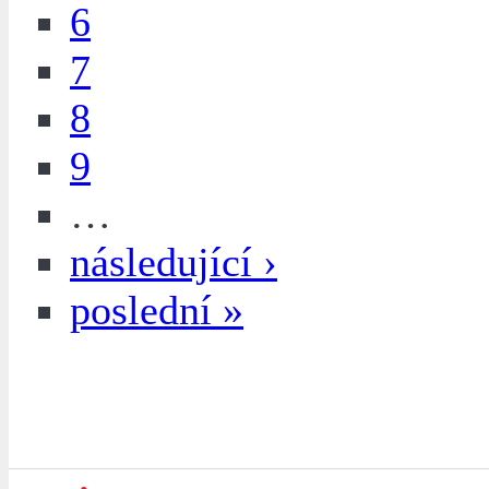
6
7
8
9
…
následující ›
poslední »