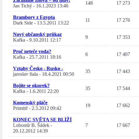
Začínáme znova = od nuly!
148
17 273
Jan Tichý
-
16.1.2023 13:46
Brambory z Egypta
11
17 276
Dark Side
-
13.5.2011 13:22
Nový občanský průkaz
9
17 353
Kafka
-
9.10.2011 12:17
Proč neteče voda?
6
17 407
Kafka
-
25.7.2011 18:16
Vztahy Česko - Rusko -
35
17 443
jaroslav fiala
-
18.4.2021 00:50
Bojíte se okurek?
35
17 544
Kafka
-
1.6.2011 22:20
Komenský pláče
19
17 662
Primitif
-
2.3.2012 09:42
KONEC SVĚTA SE BLÍŽÍ
Lubomír B. Šádek
-
7
17 667
20.12.2012 14:39