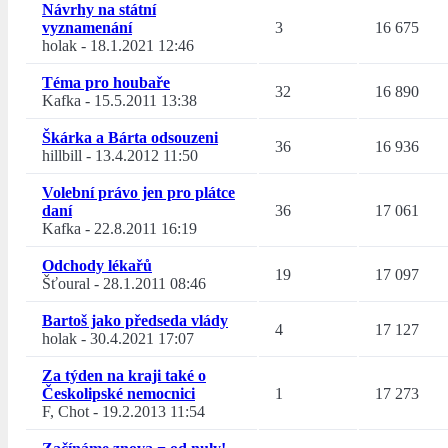
Návrhy na státní
vyznamenání
3
16 675
holak
-
18.1.2021 12:46
Téma pro houbaře
32
16 890
Kafka
-
15.5.2011 13:38
Škárka a Bárta odsouzeni
36
16 936
hillbill
-
13.4.2012 11:50
Volební právo jen pro plátce
daní
36
17 061
Kafka
-
22.8.2011 16:19
Odchody lékařů
19
17 097
Šťoural
-
28.1.2011 08:46
Bartoš jako předseda vlády
4
17 127
holak
-
30.4.2021 17:07
Za týden na kraji také o
Českolipské nemocnici
1
17 273
F, Chot
-
19.2.2013 11:54