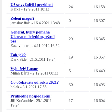
Už se vyjádřil i prezident
24
16 158
Kafka
-
12.9.2011 18:13
Zelení magoři
0
16 307
jaroslav fiala
-
16.4.2021 13:48
Generál, který pomáhá
Uksovo nohsledům, sežral
29
16 345
psa
Zazi v metru
-
4.11.2012 16:52
Tak jak?
19
16 357
Dark Side
-
21.6.2011 19:24
Vyhořelý Luxor
5
16 449
Milan Bárta
-
2.12.2011 08:33
Co očekáváte od roku 2021?
30
16 493
holak
-
3.1.2021 17:55
Pruhledne hospodareni
Jiří Kočandrle
-
25.1.2011
17
16 604
19:24