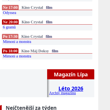
Ne 17:00
Kino Crystal
film
Odyssea
Ne 20:00
Kino Crystal
film
6 gramů
Po 17:30
Kino Crystal
film
Mimoni a monstra
Po 18:00
Kino Máj Doksy
film
Mimoni a monstra
Magazín Lípa
Léto 2026
Archiv magazínu
Nejčtenější za týden