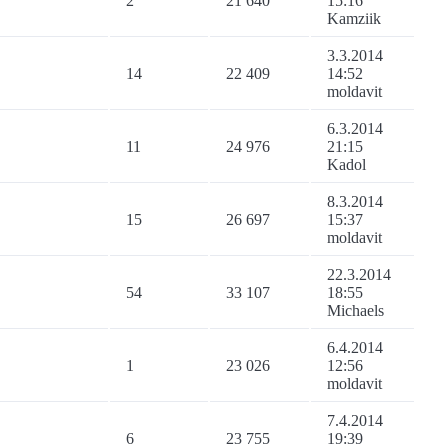
2
21 640
15:16
Kamziik
3.3.2014
14
22 409
14:52
moldavit
6.3.2014
11
24 976
21:15
Kadol
8.3.2014
15
26 697
15:37
moldavit
22.3.2014
54
33 107
18:55
Michaels
6.4.2014
1
23 026
12:56
moldavit
7.4.2014
6
23 755
19:39