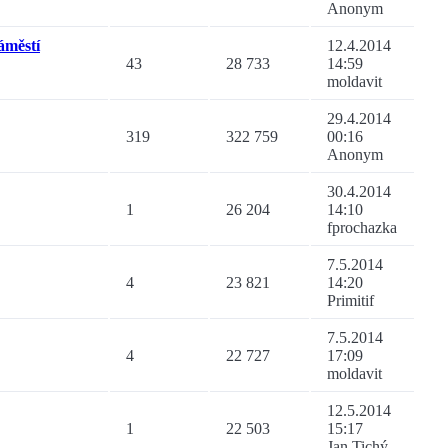
Anonym
áměstí
12.4.2014
43
28 733
14:59
moldavit
29.4.2014
319
322 759
00:16
Anonym
30.4.2014
1
26 204
14:10
fprochazka
7.5.2014
4
23 821
14:20
Primitif
7.5.2014
4
22 727
17:09
moldavit
12.5.2014
1
22 503
15:17
Jan Tichý