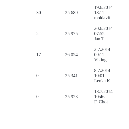
19.6.2014
30
25 689
18:11
moldavit
20.6.2014
2
25 975
07:55
Jan T.
2.7.2014
17
26 054
09:11
Viking
8.7.2014
0
25 341
10:01
Lenka K
18.7.2014
0
25 923
10:46
F. Chot