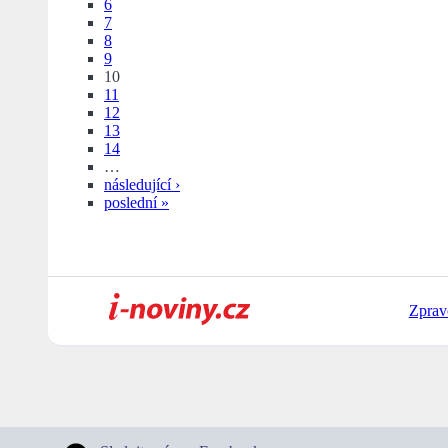
6
7
8
9
10
11
12
13
14
…
následující ›
poslední »
Zprav