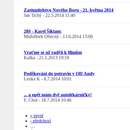
Zastupitelstvo Nového Boru - 21. května 2014
Jan Tichý
-
22.5.2014 11:40
28# - Karel Šiktanc
Mufufínek Obecný
-
13.6.2014 13:06
Vraťme se už raději k filmům
Kafka
-
21.1.2013 19:19
Poděkování do potravin v OD Andy
Lenka K
-
8.7.2014 10:01
... a opět mám dvě autolékárničky!
F, Chot
-
18.7.2014 10:46
« první
‹ předchozí
…