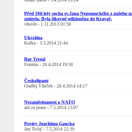
Před 10ti lety socha sv.Jana Nepomuckého z našeho n
zmizela. Byla šikovně odkloněna do Kravař.
vltavín
-
1.11.2013 01:50
Ukrajina
Kafka
-
3.3.2014 21:44
Bar Trend
Frantan
-
26.4.2014 19:18
Českolipané
Ondřej Víteček
-
28.4.2014 14:17
Nezaměstnanost a NATO
ani za prase
-
7.5.2014 13:07
Projev Joachima Gaucka
Jan Tichý
-
7.5.2014 22:39