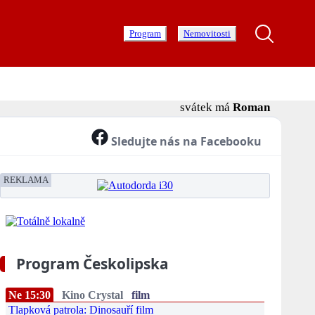
Program
Nemovitosti
svátek má
Roman
Sledujte nás na Facebooku
REKLAMA
Program Českolipska
Ne 15:30
Kino Crystal
film
Tlapková patrola: Dinosauří film