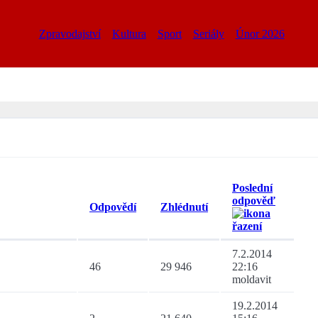
Zpravodajství
Kultura
Sport
Seriály
Únor 2026
Poslední
odpověď
Odpovědí
Zhlédnutí
7.2.2014
46
29 946
22:16
moldavit
19.2.2014