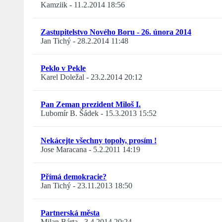
Kamziik
-
11.2.2014 18:56
Zastupitelstvo Nového Boru - 26. února 2014
Jan Tichý
-
28.2.2014 11:48
Peklo v Pekle
Karel Doležal
-
23.2.2014 20:12
Pan Zeman prezident Miloš I.
Lubomír B. Šádek
-
15.3.2013 15:52
Nekácejte všechny topoly, prosím !
Jose Maracana
-
5.2.2011 14:19
Přímá demokracie?
Jan Tichý
-
23.11.2013 18:50
Partnerská města
Milan Bárta
-
3.4.2014 20:24