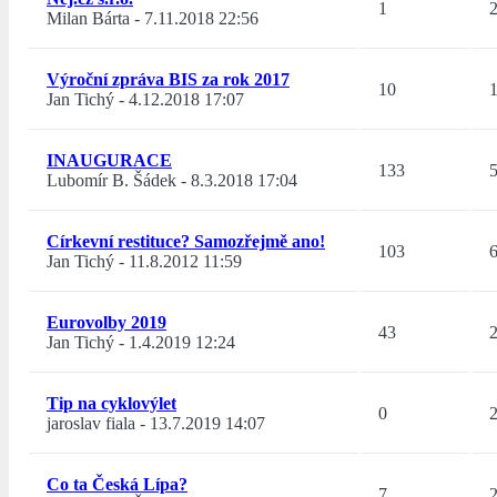
1
Milan Bárta
-
7.11.2018 22:56
Výroční zpráva BIS za rok 2017
10
Jan Tichý
-
4.12.2018 17:07
INAUGURACE
133
Lubomír B. Šádek
-
8.3.2018 17:04
Církevní restituce? Samozřejmě ano!
103
Jan Tichý
-
11.8.2012 11:59
Eurovolby 2019
43
Jan Tichý
-
1.4.2019 12:24
Tip na cyklovýlet
0
jaroslav fiala
-
13.7.2019 14:07
Co ta Česká Lípa?
7