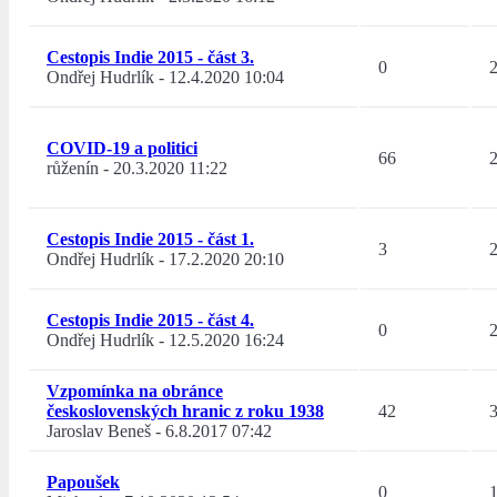
Cestopis Indie 2015 - část 3.
0
Ondřej Hudrlík
-
12.4.2020 10:04
COVID-19 a politici
66
růženín
-
20.3.2020 11:22
Cestopis Indie 2015 - část 1.
3
Ondřej Hudrlík
-
17.2.2020 20:10
Cestopis Indie 2015 - část 4.
0
Ondřej Hudrlík
-
12.5.2020 16:24
Vzpomínka na obránce
československých hranic z roku 1938
42
Jaroslav Beneš
-
6.8.2017 07:42
Papoušek
0