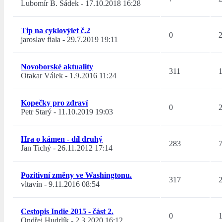
Lubomír B. Šádek
-
17.10.2018 16:28
Tip na cyklovýlet č.2
0
jaroslav fiala
-
29.7.2019 19:11
Novoborské aktuality
311
Otakar Válek
-
1.9.2016 11:24
Kopečky pro zdraví
0
Petr Starý
-
11.10.2019 19:03
Hra o kámen - díl druhý
283
Jan Tichý
-
26.11.2012 17:14
Pozitivní změny ve Washingtonu.
317
vltavín
-
9.11.2016 08:54
Cestopis Indie 2015 - část 2.
0
Ondřej Hudrlík
-
2.3.2020 16:12