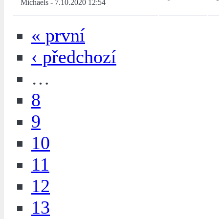
Michaels
-
7.10.2020 12:54
« první
‹ předchozí
…
8
9
10
11
12
13