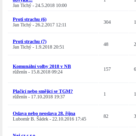
Jan Tichý
-
24.5.2018 10:00
Proti strachu (6)
304
Jan Tichý
-
26.2.2017 12:11
Proti strachu (7)
48
Jan Tichý
-
1.9.2018 20:51
Komunální volby 2018 v NB
157
růženín
-
15.8.2018 09:24
Plačící nebo smějící se TGM?
1
růženín
-
17.10.2018 19:37
Oslava nebo neoslava 28. října
82
Lubomír B. Šádek
-
22.10.2016 17:45
Nej.cz s.r.o.